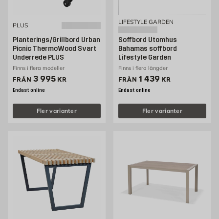
LIFESTYLE GARDEN
PLUS
Planterings/Grillbord Urban
Soffbord Utomhus
Picnic ThermoWood Svart
Bahamas soffbord
Underrede PLUS
Lifestyle Garden
Finns i flera modeller
Finns i flera längder
Pris 3995 kr
Pris 1439 kr
3 995
1 439
FRÅN
KR
FRÅN
KR
Endast online
Endast online
Fler varianter
Fler varianter