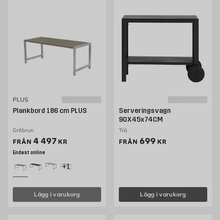
PLUS
Plankbord 186 cm PLUS
Serveringsvagn
90X45x74CM
Gråbrun
Trä
Pris 3890 kr
Pris 699 kr
4 497
699
FRÅN
KR
FRÅN
KR
Endast online
+1
Lägg i varukorg
Lägg i varukorg