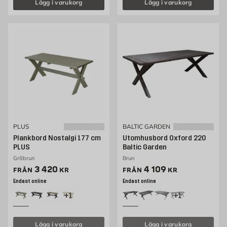
Lägg i varukorg
Lägg i varukorg
PLUS
BALTIC GARDEN
Plankbord Nostalgi 177 cm
Utomhusbord Oxford 220
PLUS
Baltic Garden
Gråbrun
Brun
Pris 2251 kr
Pris 3769 kr
3 420
4 109
FRÅN
KR
FRÅN
KR
Endast online
Endast online
+1
+1
Lägg i varukorg
Lägg i varukorg