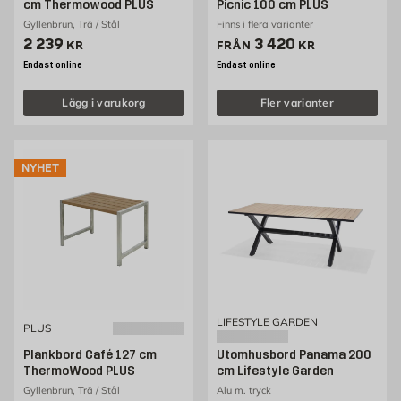
cm Thermowood PLUS
Picnic 100 cm PLUS
Gyllenbrun, Trä / Stål
Finns i flera varianter
Pris 2239 kr
Pris 3420 kr
2 239
3 420
KR
FRÅN
KR
Endast online
Endast online
Lägg i varukorg
Fler varianter
NYHET
LIFESTYLE GARDEN
PLUS
Plankbord Café 127 cm
Utomhusbord Panama 200
ThermoWood PLUS
cm Lifestyle Garden
Gyllenbrun, Trä / Stål
Alu m. tryck