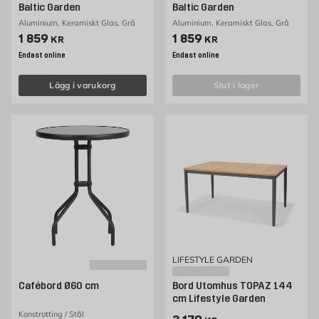
Baltic Garden
Baltic Garden
Aluminium, Keramiskt Glas, Grå
Aluminium, Keramiskt Glas, Grå
Pris 1859 kr
Pris 1859 kr
1 859
1 859
KR
KR
Endast online
Endast online
Lägg i varukorg
slut i lager
LIFESTYLE GARDEN
Cafébord Ø60 cm
Bord Utomhus TOPAZ 144
cm Lifestyle Garden
Konstrotting / Stål