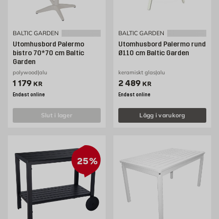
BALTIC GARDEN
BALTIC GARDEN
Utomhusbord Palermo
Utomhusbord Palermo rund
bistro 70*70 cm Baltic
Ø110 cm Baltic Garden
Garden
polywood|alu
keramiskt glas|alu
Pris 1179 kr
Pris 2489 kr
1 179
2 489
KR
KR
Endast online
Endast online
slut i lager
Lägg i varukorg
25%