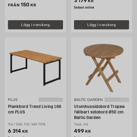
Pris 3179 kr
3 179
KR
Pris 150 kr
150
FRÅN
KR
Endast online
Lägg i varukorg
Lägg i varukorg
PLUS
BALTIC GARDEN
Plankbord Trend Living 166
Utomhussidobord Tropea
cm PLUS
fällbart sidobord Ø50 cm
Baltic Garden
Trä / Stål, FSC MIX 70%
Teak, trä
Pris 6314 kr
Pris 499 kr
6 314
499
KR
KR