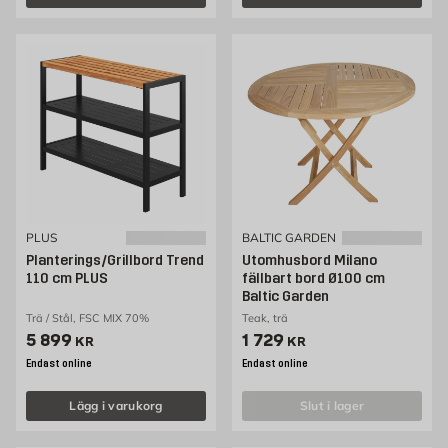
PLUS
BALTIC GARDEN
Planterings/Grillbord Trend
Utomhusbord Milano
110 cm PLUS
fällbart bord Ø100 cm
Baltic Garden
Trä / Stål, FSC MIX 70%
Teak, trä
Pris 5899 kr
Pris 1729 kr
5 899
1 729
KR
KR
Endast online
Endast online
Lägg i varukorg
slut i lager