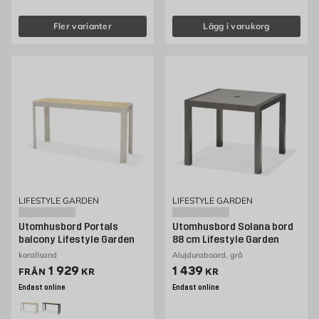
Fler varianter
Lägg i varukorg
LIFESTYLE GARDEN
LIFESTYLE GARDEN
Utomhusbord Portals
Utomhusbord Solana bord
balcony Lifestyle Garden
88 cm Lifestyle Garden
korallsand
Alu|duraboard, grå
Pris 1929 kr
Pris 1439 kr
1 929
1 439
FRÅN
KR
KR
Endast online
Endast online