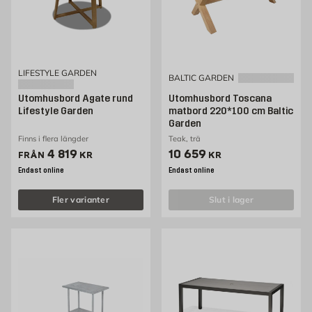
LIFESTYLE GARDEN
BALTIC GARDEN
Utomhusbord Agate rund
Utomhusbord Toscana
Lifestyle Garden
matbord 220*100 cm Baltic
Garden
Finns i flera längder
Teak, trä
Pris 4819 kr
Pris 10659 kr
4 819
10 659
FRÅN
KR
KR
Endast online
Endast online
Fler varianter
slut i lager