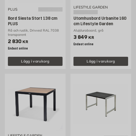
LIFESTYLE GARDEN
PLUS
Bord Siesta Stort 138 cm
Utomhusbord Urbanite 160
PLUS
cm Lifestyle Garden
Rå och rustik, Drivved RAL 7038
Alu|duraboard, grå
transparent
Pris 3849 kr
3 849
KR
Pris 2830 kr
2 830
KR
Endast online
Endast online
Lägg i varukorg
Lägg i varukorg
LIFESTYLE GARDEN