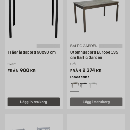
BALTIC GARDEN
Trädgårdsbord 90x90 cm
Utomhusbord Europe 135
cm Baltic Garden
Svart
Grå
Pris 900 kr
Pris 2354 kr
900
2 374
FRÅN
KR
FRÅN
KR
Endast online
Lägg i varukorg
Lägg i varukorg