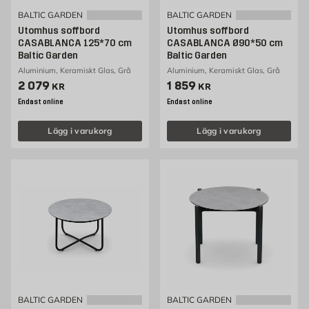
BALTIC GARDEN
BALTIC GARDEN
Utomhus soffbord
Utomhus soffbord
CASABLANCA 125*70 cm
CASABLANCA Ø90*50 cm
Baltic Garden
Baltic Garden
Aluminium, Keramiskt Glas, Grå
Aluminium, Keramiskt Glas, Grå
Pris 2079 kr
Pris 1859 kr
2 079
1 859
KR
KR
Endast online
Endast online
Lägg i varukorg
Lägg i varukorg
BALTIC GARDEN
BALTIC GARDEN