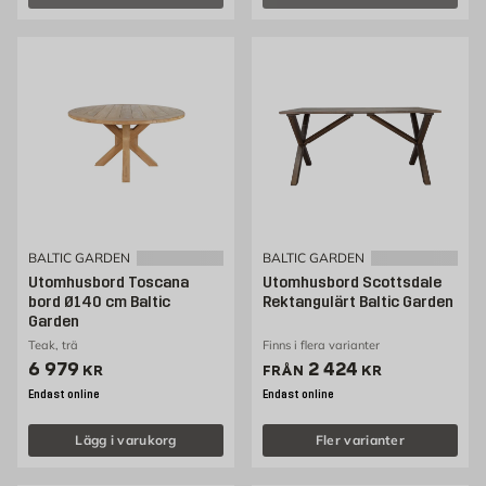
BALTIC GARDEN
BALTIC GARDEN
Utomhusbord Toscana
Utomhusbord Scottsdale
bord Ø140 cm Baltic
Rektangulärt Baltic Garden
Garden
Teak, trä
Finns i flera varianter
Pris 6979 kr
Pris 2424 kr
6 979
2 424
KR
FRÅN
KR
Endast online
Endast online
Lägg i varukorg
Fler varianter