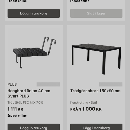
Endast online
Endast online
Lägg i varukorg
slut i lager
PLUS
Hängbord Relax 40 cm
Trädgårdsbord 150x90 cm
Svart PLUS
Trä / Stål, FSC MIX 70%
Konstrotting / Stål
Pris 1111 kr
Pris 1000 kr
1 111
1 000
KR
FRÅN
KR
Endast online
Lägg i varukorg
Lägg i varukorg