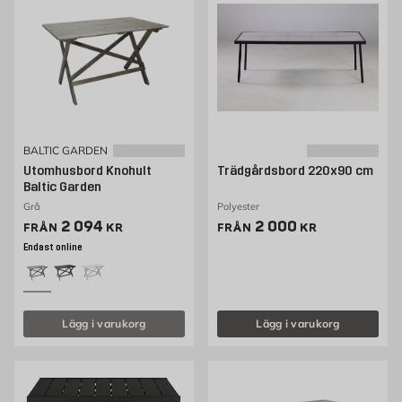
BALTIC GARDEN
Utomhusbord Knohult
Trädgårdsbord 220x90 cm
Baltic Garden
Grå
Polyester
Pris 2094 kr
Pris 2000 kr
2 094
2 000
FRÅN
KR
FRÅN
KR
Endast online
Lägg i varukorg
Lägg i varukorg