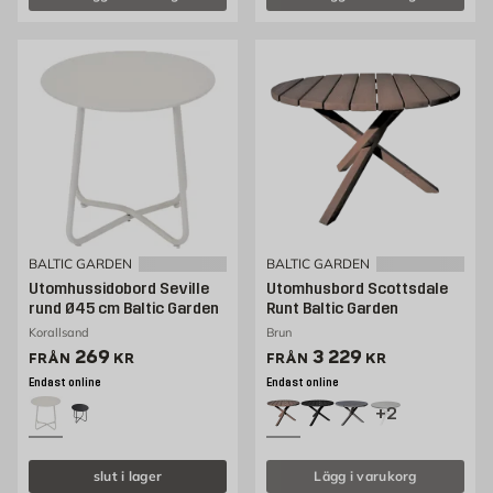
BALTIC GARDEN
BALTIC GARDEN
Utomhussidobord Seville
Utomhusbord Scottsdale
rund Ø45 cm Baltic Garden
Runt Baltic Garden
Korallsand
Brun
Pris 269 kr
Pris 2807 kr
269
3 229
FRÅN
KR
FRÅN
KR
Endast online
Endast online
+2
slut i lager
Lägg i varukorg