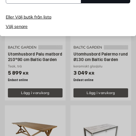
Eller Välj butik från lista
Välj senare
BALTIC GARDEN
BALTIC GARDEN
Utomhusbord Palu matbord
Utomhusbord Palermo rund
210*90 cm Baltic Garden
Ø130 cm Baltic Garden
Teak, trä
keramiskt glas|alu
Pris 5899 kr
Pris 3049 kr
5 899
3 049
KR
KR
Endast online
Endast online
Lägg i varukorg
Lägg i varukorg