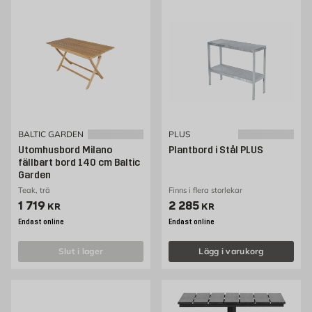
BALTIC GARDEN
PLUS
Utomhusbord Milano
Plantbord i Stål PLUS
fällbart bord 140 cm Baltic
Garden
Teak, trä
Finns i flera storlekar
Pris 1719 kr
Pris 2285 kr
1 719
2 285
KR
KR
Endast online
Endast online
slut i lager
Lägg i varukorg