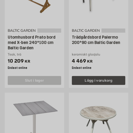
BALTIC GARDEN
BALTIC GARDEN
Utomhusbord Prato bord
Trädgårdsbord Palermo
med X-ben 240*100 cm
200*90 cm Baltic Garden
Baltic Garden
Teak, trä
keramiskt glas|alu
Pris 10209 kr
Pris 4469 kr
10 209
4 469
KR
KR
Endast online
Endast online
slut i lager
Lägg i varukorg