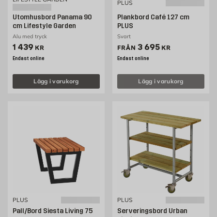
PLUS
Utomhusbord Panama 90
Plankbord Café 127 cm
cm Lifestyle Garden
PLUS
Alu med tryck
Svart
Pris 1439 kr
Pris 3695 kr
1 439
3 695
KR
FRÅN
KR
Endast online
Endast online
Lägg i varukorg
Lägg i varukorg
PLUS
PLUS
Pall/Bord Siesta Living 75
Serveringsbord Urban