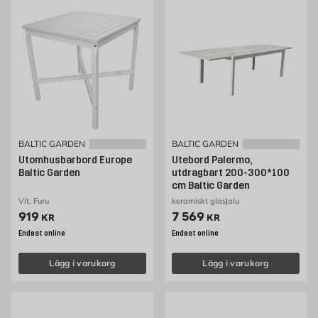
BALTIC GARDEN
BALTIC GARDEN
Utomhusbarbord Europe
Utebord Palermo,
Baltic Garden
utdragbart 200-300*100
cm Baltic Garden
Vit, Furu
keramiskt glas|alu
Pris 919 kr
Pris 7569 kr
919
7 569
KR
KR
Endast online
Endast online
Lägg i varukorg
Lägg i varukorg