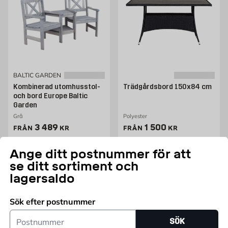
BALTIC GARDEN
Kombinerad utomhusstol-
Trädgårdsbord 150x84 cm
och bord Europe Baltic
Garden
Grå
Polyester
Pris 3121 kr
Pris 1500 kr
3 489
1 500
FRÅN
KR
FRÅN
KR
Endast online
Ange ditt postnummer för att
se ditt sortiment och
lagersaldo
Lägg i varukorg
Lägg i varukorg
Sök efter postnummer
Postnummer
SÖK