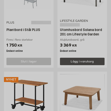
LIFESTYLE GARDEN
PLUS
Plantbord i Stål PLUS
Utomhusbord Solana bord
201 cm Lifestyle Garden
Finns i flera storlekar
Alu|duraboard, grå
Pris 1750 kr
Pris 3369 kr
1 750
3 369
KR
KR
Endast online
Endast online
slut i lager
Lägg i varukorg
NYHET