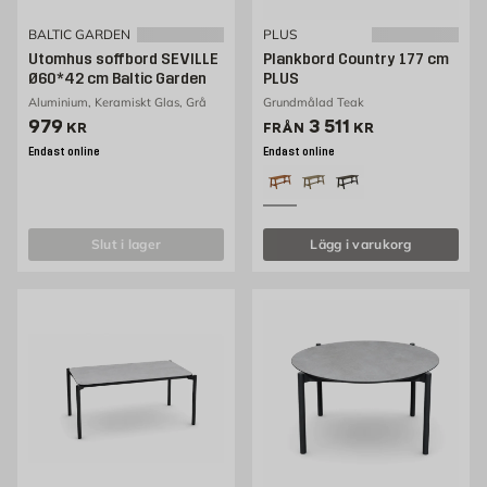
BALTIC GARDEN
PLUS
Utomhus soffbord SEVILLE
Plankbord Country 177 cm
Ø60*42 cm Baltic Garden
PLUS
Aluminium, Keramiskt Glas, Grå
Grundmålad Teak
Pris 979 kr
Pris 3511 kr
979
3 511
KR
FRÅN
KR
Endast online
Endast online
slut i lager
Lägg i varukorg