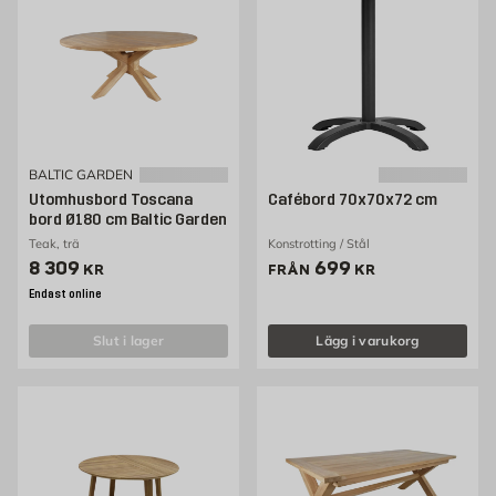
BALTIC GARDEN
Utomhusbord Toscana
Cafébord 70x70x72 cm
bord Ø180 cm Baltic Garden
Teak, trä
Konstrotting / Stål
Pris 8309 kr
Pris 699 kr
8 309
699
KR
FRÅN
KR
Endast online
slut i lager
Lägg i varukorg