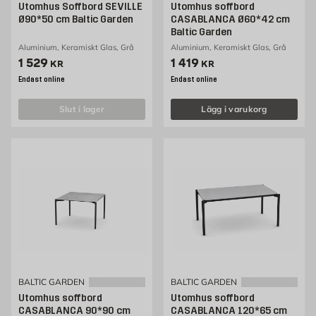
Utomhus Soffbord SEVILLE
Utomhus soffbord
Ø90*50 cm Baltic Garden
CASABLANCA Ø60*42 cm
Baltic Garden
Aluminium, Keramiskt Glas, Grå
Aluminium, Keramiskt Glas, Grå
Pris 1529 kr
Pris 1419 kr
1 529
1 419
KR
KR
Endast online
Endast online
slut i lager
Lägg i varukorg
BALTIC GARDEN
BALTIC GARDEN
Utomhus soffbord
Utomhus soffbord
CASABLANCA 90*90 cm
CASABLANCA 120*65 cm