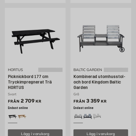
HORTUS
BALTIC GARDEN
Picknickbord 177 cm
Kombinerad utomhusstol-
Tryckimpregnerat Trä
och bord Kingdom Baltic
HORTUS
Garden
Svart
Grå
Pris 2069 kr
Pris 3293 kr
2 709
3 359
FRÅN
KR
FRÅN
KR
Endast online
Endast online
Lägg i varukorg
Lägg i varukorg