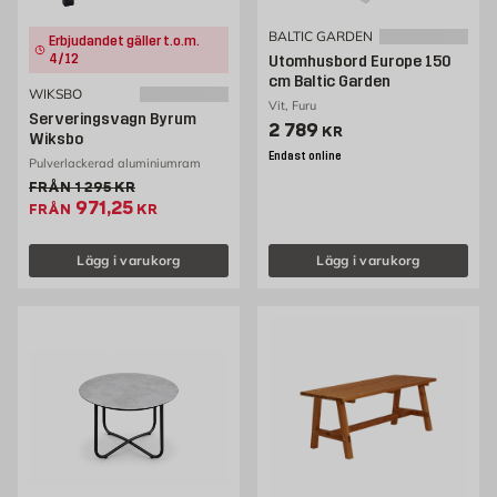
BALTIC GARDEN
Erbjudandet gäller t.o.m.
4/12
Utomhusbord Europe 150
cm Baltic Garden
WIKSBO
Vit, Furu
Serveringsvagn Byrum
Pris 2789 kr
2 789
KR
Wiksbo
Endast online
Pulverlackerad aluminiumram
Gammalt pris 1295 kr
FRÅN
1 295
KR
Extrapris 971.25 kr
971,25
FRÅN
KR
Lägg i varukorg
Lägg i varukorg