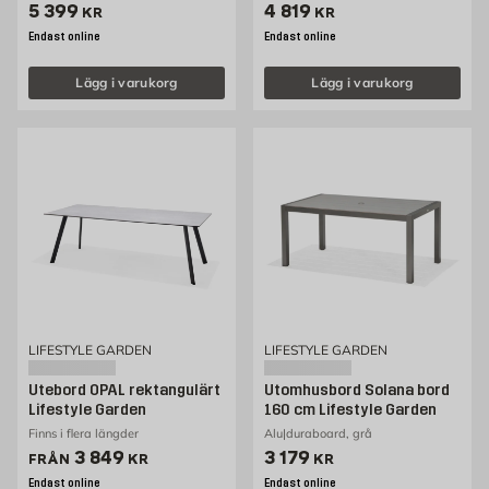
Pris 5399 kr
Pris 4819 kr
5 399
4 819
KR
KR
Endast online
Endast online
Lägg i varukorg
Lägg i varukorg
LIFESTYLE GARDEN
LIFESTYLE GARDEN
Utebord OPAL rektangulärt
Utomhusbord Solana bord
Lifestyle Garden
160 cm Lifestyle Garden
Finns i flera längder
Alu|duraboard, grå
Pris 3849 kr
Pris 3179 kr
3 849
3 179
FRÅN
KR
KR
Endast online
Endast online