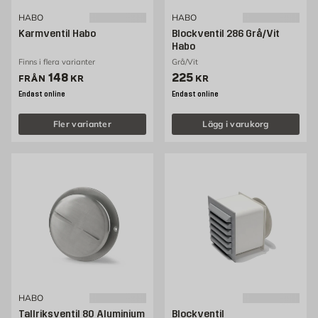
HABO
HABO
Karmventil Habo
Blockventil 286 Grå/Vit
Habo
Finns i flera varianter
Grå/Vit
Pris 148 kr
Pris 225 kr
148
225
FRÅN
KR
KR
Endast online
Endast online
Fler varianter
Lägg i varukorg
HABO
Tallriksventil 80 Aluminium
Blockventil