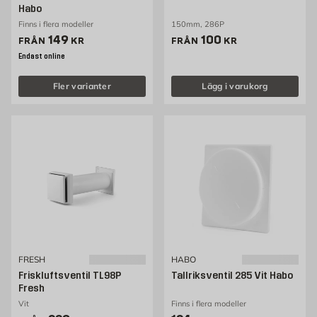
Habo
Finns i flera modeller
150mm, 286P
Pris 149 kr
Pris 100 kr
149
100
FRÅN
KR
FRÅN
KR
Endast online
Fler varianter
Lägg i varukorg
FRESH
HABO
Friskluftsventil TL98P
Tallriksventil 285 Vit Habo
Fresh
Vit
Finns i flera modeller