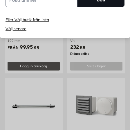
Eller Välj butik från lista
RETON
HABO
Välj senare
Till-/frånluftsdon
Blockventil 586 Vit Habo
100 mm
Vit
Pris 99.95 kr
Pris 232 kr
99,95
232
FRÅN
KR
KR
Endast online
Lägg i varukorg
slut i lager