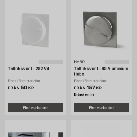
HABO
Tallriksventil 282 Vit
Tallriksventil 85 Aluminium
Habo
Finns i flera storlekar
Finns i flera storlekar
Pris 50 kr
Pris 157 kr
50
157
FRÅN
KR
FRÅN
KR
Endast online
Fler varianter
Fler varianter