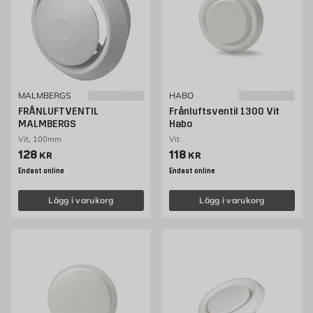
MALMBERGS
HABO
FRÅNLUFTVENTIL
Frånluftsventil 1300 Vit
MALMBERGS
Habo
Vit, 100mm
Vit
Pris 128 kr
Pris 118 kr
128
118
KR
KR
Endast online
Endast online
Lägg i varukorg
Lägg i varukorg