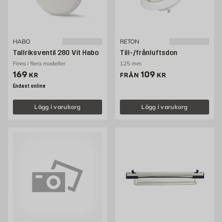
HABO
RETON
Tallriksventil 280 Vit Habo
Till-/frånluftsdon
Finns i flera modeller
125 mm
Pris 169 kr
Pris 109 kr
169
109
KR
FRÅN
KR
Endast online
Lägg i varukorg
Lägg i varukorg