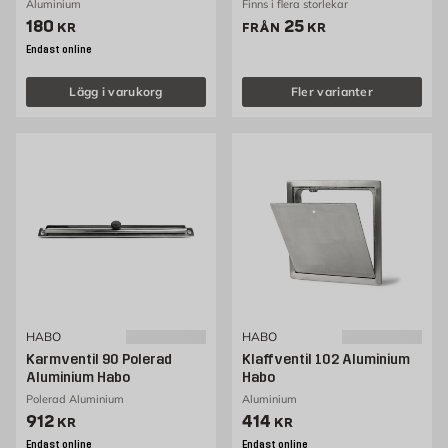
Aluminium
Finns i flera storlekar
Pris 180 kr
Pris 25 kr
180
25
KR
FRÅN
KR
Endast online
Lägg i varukorg
Fler varianter
HABO
HABO
Karmventil 90 Polerad
Klaffventil 102 Aluminium
Aluminium Habo
Habo
Polerad Aluminium
Aluminium
Pris 912 kr
Pris 414 kr
912
414
KR
KR
Endast online
Endast online