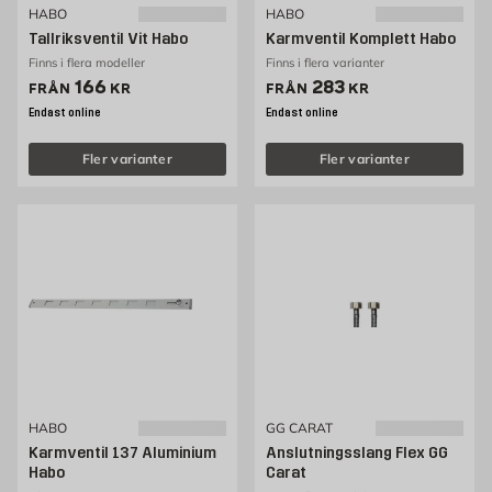
HABO
HABO
Tallriksventil Vit Habo
Karmventil Komplett Habo
Finns i flera modeller
Finns i flera varianter
Pris 166 kr
Pris 283 kr
166
283
FRÅN
KR
FRÅN
KR
Endast online
Endast online
Fler varianter
Fler varianter
HABO
GG CARAT
Karmventil 137 Aluminium
Anslutningsslang Flex GG
Habo
Carat