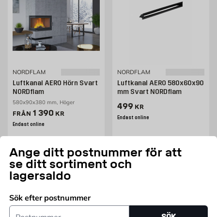
NORDFLAM
NORDFLAM
Luftkanal AERO Hörn Svart
Luftkanal AERO 580x60x90
NORDflam
mm Svart NORDflam
580x90x380 mm, Höger
Pris 499 kr
499
KR
Pris 1390 kr
1 390
FRÅN
KR
Endast online
Endast online
Fler varianter
Lägg i varukorg
Ange ditt postnummer för att
se ditt sortiment och
lagersaldo
Sök efter postnummer
Postnummer
SÖK