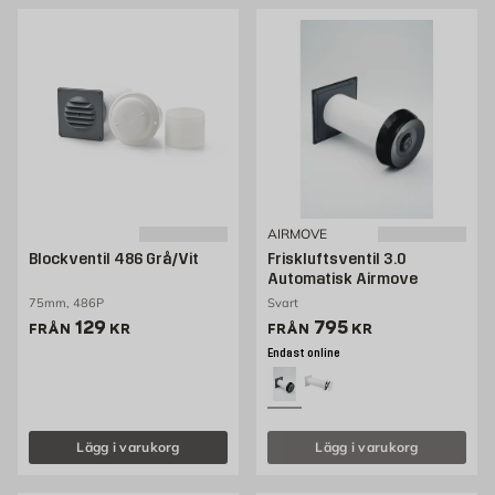
AIRMOVE
Blockventil 486 Grå/Vit
Friskluftsventil 3.0
Automatisk Airmove
75mm, 486P
Svart
Pris 129 kr
Pris 750 kr
129
795
FRÅN
KR
FRÅN
KR
Endast online
Lägg i varukorg
Lägg i varukorg