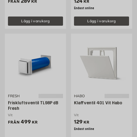
Pris 289 kr
Pris 124 kr
289
124
FRÅN
KR
KR
Endast online
Lägg i varukorg
Lägg i varukorg
FRESH
HABO
Friskluftsventil TL98P dB
Klaffventil 401 Vit Habo
Fresh
Vit
Vit
Pris 499 kr
Pris 129 kr
499
129
FRÅN
KR
KR
Endast online