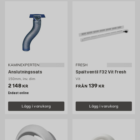
KAMINEXPERTEN
FRESH
Anslutningssats
Spaltventil F32 Vit Fresh
150mm, inv. dim
Vit
Pris 2148 kr
Pris 139 kr
2 148
139
KR
FRÅN
KR
Endast online
Lägg i varukorg
Lägg i varukorg