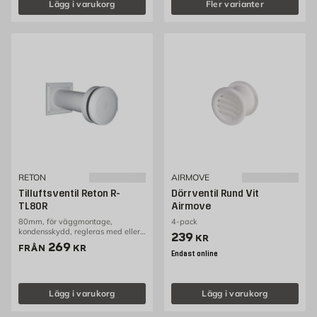
Lägg i varukorg
Fler varianter
RETON
AIRMOVE
Tilluftsventil Reton R-
Dörrventil Rund Vit
TL80R
Airmove
80mm, för väggmontage,
4-pack
kondensskydd, regleras med eller
Pris 239 kr
239
KR
utan snöre
Pris 269 kr
269
FRÅN
KR
Endast online
Lägg i varukorg
Lägg i varukorg