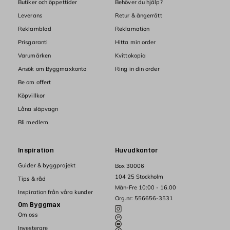
Butiker och öppettider
Behöver du hjälp?
Leverans
Retur & ångerrätt
Reklamblad
Reklamation
Prisgaranti
Hitta min order
Varumärken
Kvittokopia
Ansök om Byggmaxkonto
Ring in din order
Be om offert
Köpvillkor
Låna släpvagn
Bli medlem
Inspiration
Huvudkontor
Guider & byggprojekt
Box 30006
104 25 Stockholm
Tips & råd
Mån-Fre 10:00 - 16.00
Inspiration från våra kunder
Org.nr: 556656-3531
Om Byggmax
Om oss
Investerare