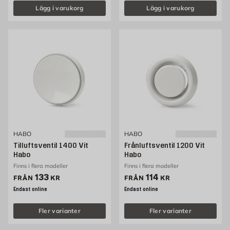
Lägg i varukorg
Lägg i varukorg
HABO
HABO
Tilluftsventil 1400 Vit
Frånluftsventil 1200 Vit
Habo
Habo
Finns i flera modeller
Finns i flera modeller
Pris 133 kr
Pris 114 kr
133
114
FRÅN
KR
FRÅN
KR
Endast online
Endast online
Fler varianter
Fler varianter