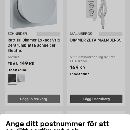
SCHNEIDER
MALMBERGS
Ratt till Dimmer Exxact Vrid
DIMMER ZETA MALMBERGS
Centrumplatta Schneider
Electric
Antracit
Vit, Sammankoppling av Zeta
LED-skenor
Pris 94 kr
149
FRÅN
KR
Pris 169 kr
169
KR
Endast online
Endast online
Lägg i varukorg
Lägg i varukorg
Ange ditt postnummer för att