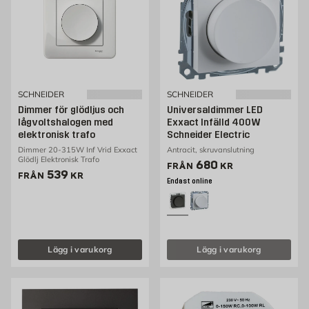
SCHNEIDER
SCHNEIDER
Dimmer för glödljus och
Universaldimmer LED
lågvoltshalogen med
Exxact Infälld 400W
elektronisk trafo
Schneider Electric
Dimmer 20-315W Inf Vrid Exxact
Antracit, skruvanslutning
Glödlj Elektronisk Trafo
Pris 623 kr
680
FRÅN
KR
Pris 539 kr
539
FRÅN
KR
Endast online
Lägg i varukorg
Lägg i varukorg