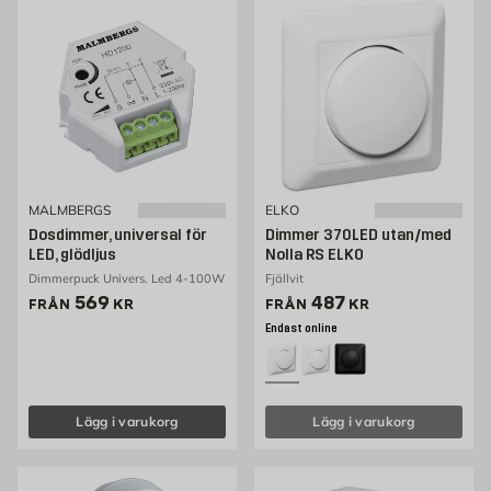
MALMBERGS
ELKO
Dosdimmer, universal för
Dimmer 370LED utan/med
LED, glödljus
Nolla RS ELKO
Dimmerpuck Univers. Led 4-100W
Fjällvit
Pris 569 kr
Pris 424 kr
569
487
FRÅN
KR
FRÅN
KR
Endast online
Lägg i varukorg
Lägg i varukorg