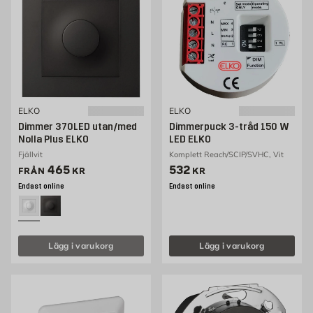
ELKO
ELKO
Dimmer 370LED utan/med
Dimmerpuck 3-tråd 150 W
Nolla Plus ELKO
LED ELKO
Fjällvit
Komplett Reach/SCIP/SVHC, Vit
Pris 465 kr
Pris 532 kr
465
532
FRÅN
KR
KR
Endast online
Endast online
Lägg i varukorg
Lägg i varukorg