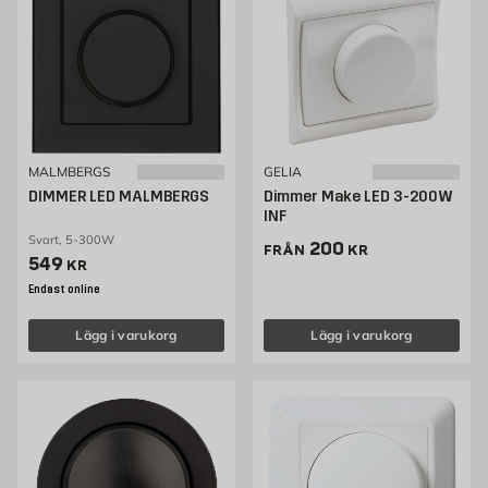
MALMBERGS
GELIA
DIMMER LED MALMBERGS
Dimmer Make LED 3-200W
INF
Svart, 5-300W
Pris 200 kr
200
FRÅN
KR
Pris 549 kr
549
KR
Endast online
Lägg i varukorg
Lägg i varukorg