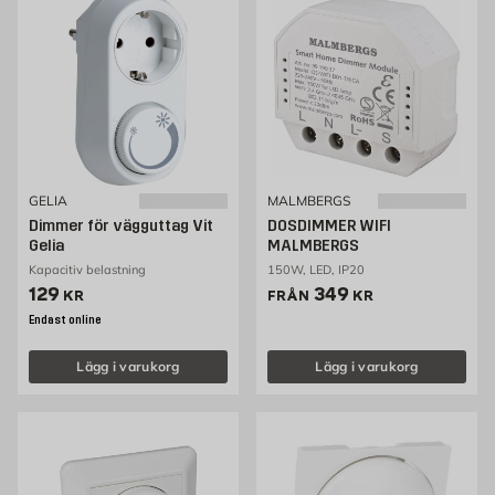
GELIA
MALMBERGS
Dimmer för vägguttag Vit
DOSDIMMER WIFI
Gelia
MALMBERGS
Kapacitiv belastning
150W, LED, IP20
Pris 129 kr
Pris 349 kr
129
349
KR
FRÅN
KR
Endast online
Lägg i varukorg
Lägg i varukorg