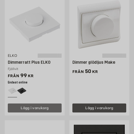
ELKO
Dimmerratt Plus ELKO
Dimmer glödljus Make
Fjällvit
Pris 50 kr
50
FRÅN
KR
Pris 99 kr
99
FRÅN
KR
Endast online
Lägg i varukorg
Lägg i varukorg