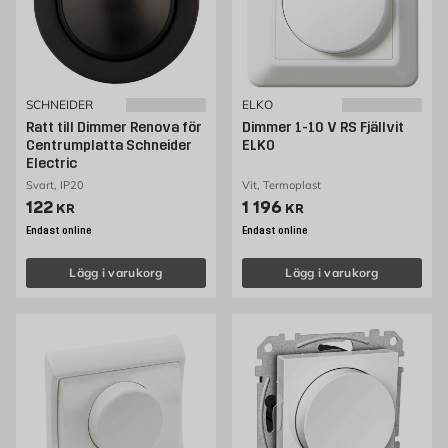
SCHNEIDER
ELKO
Ratt till Dimmer Renova för
Dimmer 1-10 V RS Fjällvit
Centrumplatta Schneider
ELKO
Electric
Svart, IP20
Vit, Termoplast
Pris 122 kr
Pris 1196 kr
122
1 196
KR
KR
Endast online
Endast online
Lägg i varukorg
Lägg i varukorg