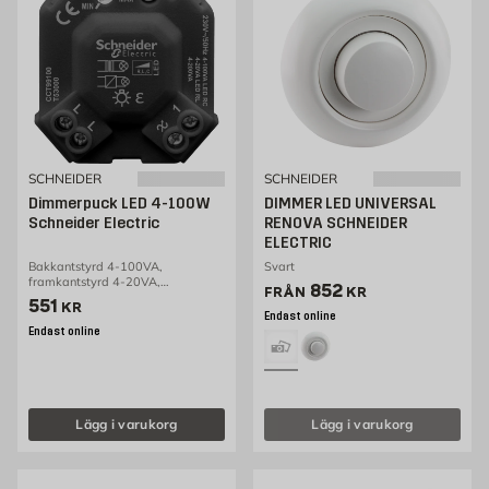
SCHNEIDER
SCHNEIDER
Dimmerpuck LED 4-100W
DIMMER LED UNIVERSAL
Schneider Electric
RENOVA SCHNEIDER
ELECTRIC
Bakkantstyrd 4-100VA,
Svart
framkantstyrd 4-20VA,
Pris 852 kr
852
FRÅN
KR
skruvanslutning, IP20
Pris 551 kr
551
KR
Endast online
Endast online
Lägg i varukorg
Lägg i varukorg