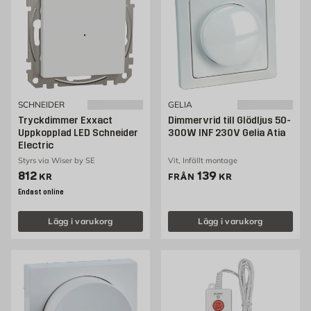
SCHNEIDER
GELIA
Tryckdimmer Exxact
Dimmervrid till Glödljus 50-
Uppkopplad LED Schneider
300W INF 230V Gelia Atia
Electric
Styrs via Wiser by SE
Vit, Infällt montage
Pris 812 kr
Pris 139 kr
812
139
KR
FRÅN
KR
Endast online
Lägg i varukorg
Lägg i varukorg