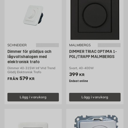
SCHNEIDER
MALMBERGS
Dimmer för glödljus och
DIMMER TRIAC OPTIMA 1-
lågvoltshalogen med
POL/TRAPP MALMBERGS
elektronisk trafo
Dimmer 40-315W Inf Vrid Trend
Svart, 40-400W
Glödlj Elektronisk Trafo
Pris 399 kr
399
KR
Pris 579 kr
579
FRÅN
KR
Endast online
Lägg i varukorg
Lägg i varukorg