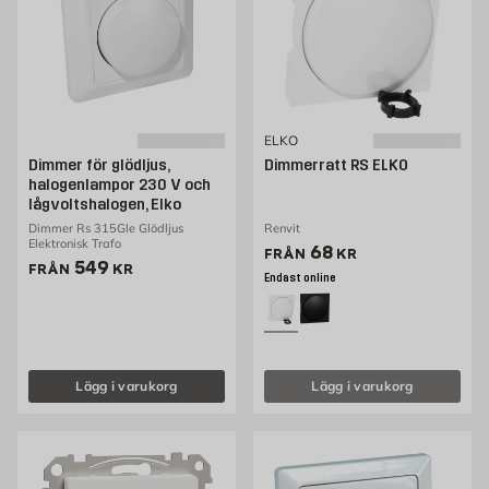
ELKO
Dimmer för glödljus,
Dimmerratt RS ELKO
halogenlampor 230 V och
lågvoltshalogen, Elko
Dimmer Rs 315Gle Glödljus
Renvit
Elektronisk Trafo
Pris 68 kr
68
FRÅN
KR
Pris 549 kr
549
FRÅN
KR
Endast online
Lägg i varukorg
Lägg i varukorg