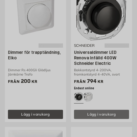
SCHNEIDER
Dimmer för trapptändning,
Universaldimmer LED
Elko
Renova Infälld 400W
Schneider Electric
Dimmer Rs 400Gli Glödljus
Bakkantstyrd 4-200VA,
Järnkärne Trafo
framkantstyrd 4-40VA, svart
Pris 200 kr
Pris 794 kr
200
794
FRÅN
KR
FRÅN
KR
Endast online
Lägg i varukorg
Lägg i varukorg