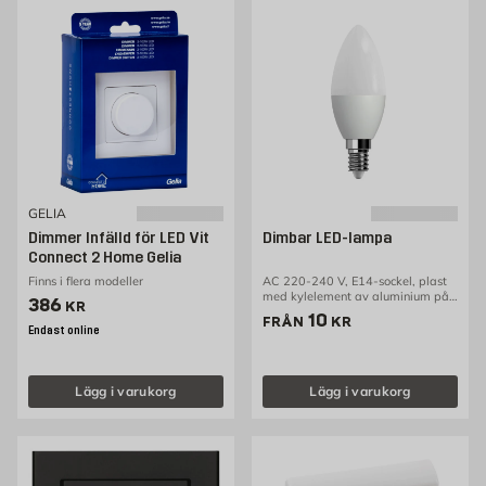
GELIA
Dimmer Infälld för LED Vit
Dimbar LED-lampa
Connect 2 Home Gelia
Finns i flera modeller
AC 220-240 V, E14-sockel, plast
med kylelement av aluminium på
Pris 386 kr
386
KR
insidan, effekt: 3,5 W,
Pris 10 kr
10
FRÅN
KR
motsvarande glödlampa: 35 W,
Endast online
ljusflöde: 250 lm, färgtemperatur:
2700K
Lägg i varukorg
Lägg i varukorg