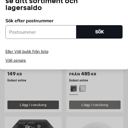
se ditt sortiment och
lagersaldo
Sök efter postnummer
Postnummer
SÖK
ELKO
SCHNEIDER
Dimmerratt RS Fjällvit ELKO
Vriddimmer LED Exxact
370W Bakkantstyrd 1-
Eller Välj butik från lista
200VA Infälld Schneider
Välj senare
Electric
Vit, Termoplast
Antracit
Pris 149 kr
Pris 395 kr
149
485
KR
FRÅN
KR
Endast online
Endast online
Lägg i varukorg
Lägg i varukorg