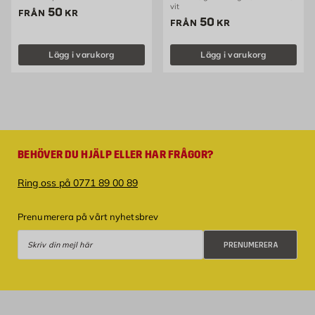
vit
Pris 50 kr
50
FRÅN
KR
Pris 50 kr
50
FRÅN
KR
Lägg i varukorg
Lägg i varukorg
BEHÖVER DU HJÄLP ELLER HAR FRÅGOR?
Ring oss på 0771 89 00 89
Prenumerera på vårt nyhetsbrev
Prenumerera
PRENUMERERA