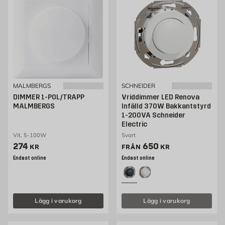
MALMBERGS
SCHNEIDER
DIMMER 1-POL/TRAPP
Vriddimmer LED Renova
MALMBERGS
Infälld 370W Bakkantstyrd
1-200VA Schneider
Electric
Vit, 5-100W
Svart
Pris 274 kr
Pris 650 kr
274
650
KR
FRÅN
KR
Endast online
Endast online
Lägg i varukorg
Lägg i varukorg