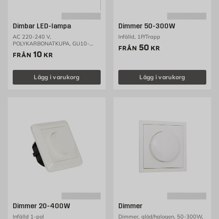
Dimbar LED-lampa
Dimmer 50-300W
AC 220-240 V,
Infälld, 1P/Trapp
POLYKARBONATKUPA, GU10-
Pris 50 kr
50
FRÅN
KR
sockel, plast med kylelement av
Pris 10 kr
10
FRÅN
KR
aluminium på insidan, effekt: 4 W,
motsvarande glödlampa: 35 W,
ljusflöde: 250 lm, färgtemperatur:
Lägg i varukorg
Lägg i varukorg
2700K
Dimmer 20-400W
Dimmer
Infälld 1-pol
Dimmer, glöd/halogen, 50-300W,