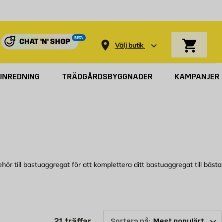
Varukorg
BETA
CHAT 'N' SHOP
Välj butik
INREDNING
TRÄDGÅRDSBYGGNADER
KAMPANJER
behör till bastuaggregat för att komplettera ditt bastuaggregat till bästa
tik eller kolla här online för att se vilket tillbehör till
Produktlistan är uppdaterad: 21 
21
träffar
Sortera på: