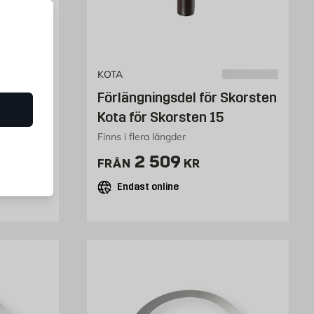
KOTA
Förlängningsdel för Skorsten
 Harvia
Kota för Skorsten 15
Finns i flera längder
Pris 2509 kr
2 509
FRÅN
KR
Endast online