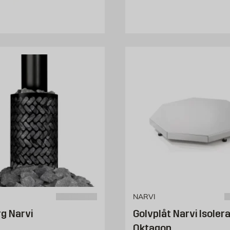
NARVI
g Narvi
Golvplåt Narvi Isoler
Oktagon