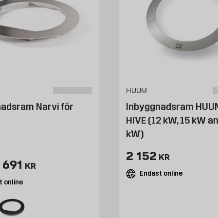
HUUM
adsram Narvi för
Inbyggnadsram HUUM
HIVE (12 kW, 15 kW an
kW)
Pris 2152 kr
2 152
KR
ris 2537 kr
 691
KR
Endast online
 online