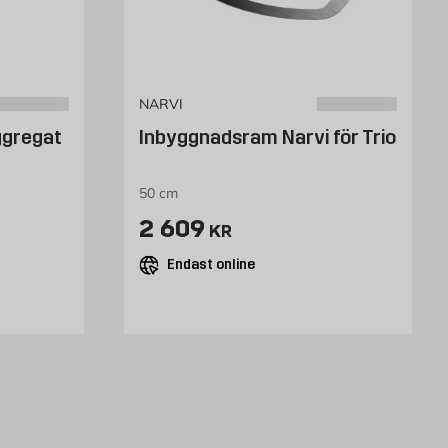
NARVI
ggregat
Inbyggnadsram Narvi för Trio
50 cm
Pris 2609 kr
2 609
KR
Endast online