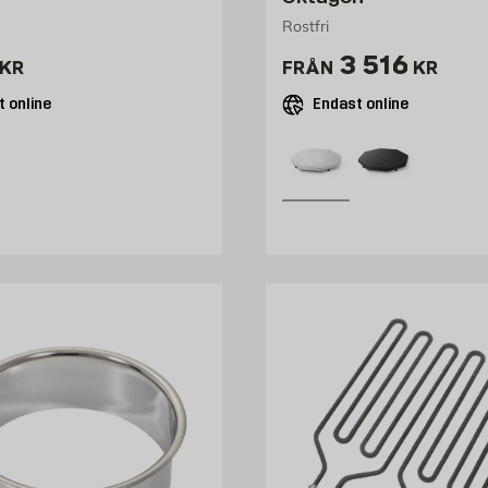
Rostfri
1497 kr
Pris 3516 k
3 516
KR
FRÅN
KR
 online
Endast online