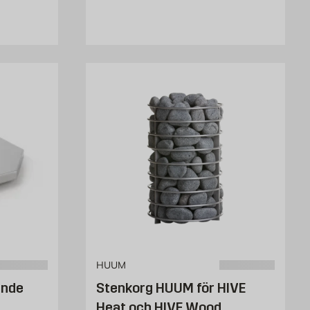
HUUM
ande
Stenkorg HUUM för HIVE
Heat och HIVE Wood