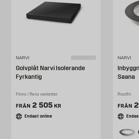
NARVI
NARVI
Golvplåt Narvi Isolerande
Inbyggn
Fyrkantig
Saana
Finns i flera varianter
Rostfri
Pris 2505 kr
P
2 505
2
FRÅN
KR
FRÅN
Endast online
Endast