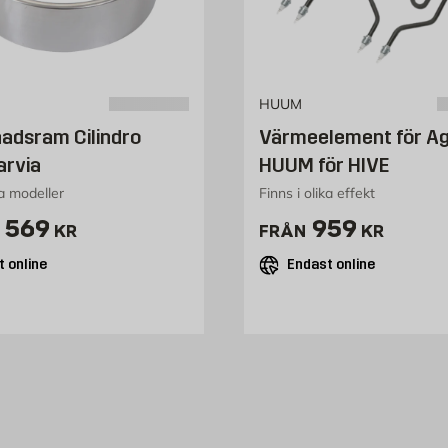
HUUM
adsram Cilindro
Värmeelement för A
arvia
HUUM för HIVE
ra modeller
Finns i olika effekt
ris 2569 kr
Pris 959 kr
 569
959
KR
FRÅN
KR
 online
Endast online