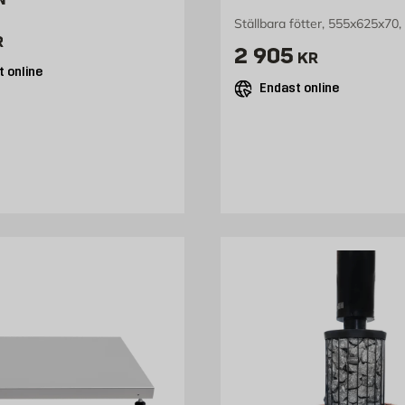
Ställbara fötter, 555x625x70
423 kr
R
Pris 2905 kr
2 905
KR
 online
Endast online