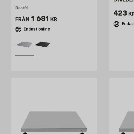
Rostfri
Pris 
423
K
Pris 1541 kr
1 681
FRÅN
KR
Endast
Endast online