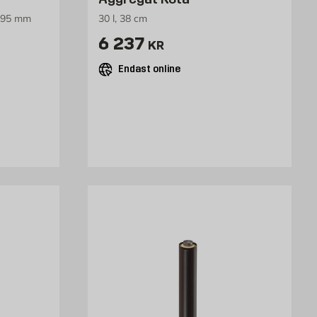
, 95 mm
30 l, 38 cm
Pris 6237 kr
6 237
KR
Endast online