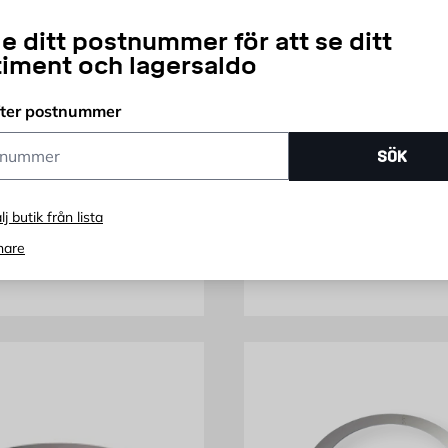
e ditt postnummer för att se ditt
timent och lagersaldo
HARVIA
fter postnummer
åt HUUM 55x65 cm
Vattenbehållare för
ummer
SÖK
Aggregat Legend 25 L
Trä, Stål
2764 kr
KR
lj butik från lista
Pris 7029 kr
7 029
KR
nare
 online
Endast online