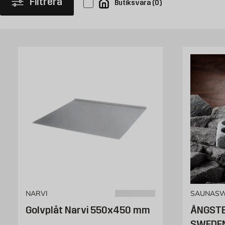
Filtrera
Butiksvara
(
0
)
bastuaggregat som vi kan erbjuda.
NARVI
SAUNAS
Golvplåt Narvi 550x450 mm
ÅNGST
SWEDE