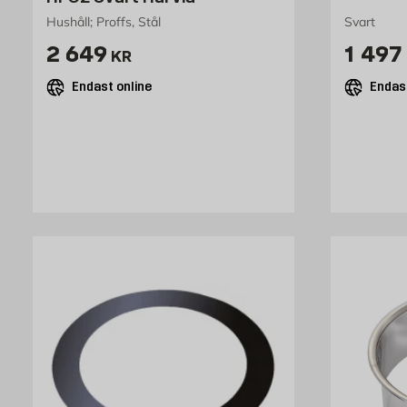
Hushåll; Proffs, Stål
Svart
Pris 2649 kr
Pris 
2 649
1 497
KR
Endast online
Endast