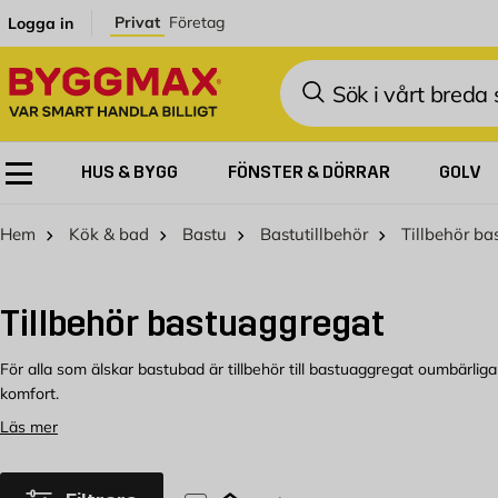
Hoppa till innehållet
Privat
Företag
Logga in
Sök
HUS & BYGG
FÖNSTER & DÖRRAR
GOLV
Hem
Kök & bad
Bastu
Bastutillbehör
Tillbehör b
Tillbehör bastuaggregat
För alla som älskar bastubad är tillbehör till bastuaggregat oumbärliga f
komfort.
Läs mer
Köp tillbehör till bastuaggregat hos Byg
Välkommen att kolla in vårt sortiment av tillbehör till bastuaggregat s