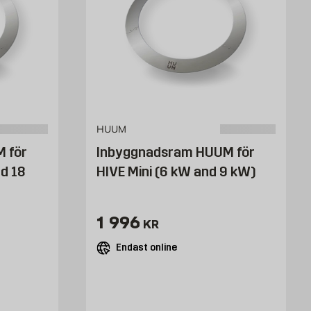
HUUM
 för
Inbyggnadsram HUUM för
d 18
HIVE Mini (6 kW and 9 kW)
Pris 1996 kr
1 996
KR
Endast online