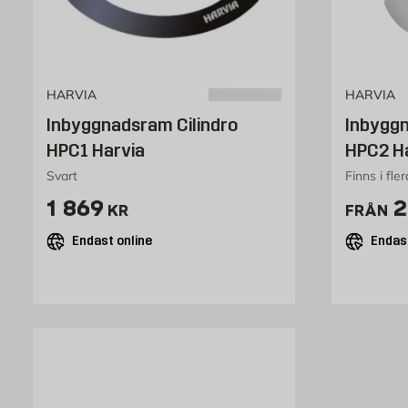
HARVIA
HARVIA
Inbyggnadsram Cilindro
Inbyggn
HPC1 Harvia
HPC2 H
Svart
Finns i fle
Pris 1869 kr
P
1 869
2
KR
FRÅN
Endast online
Endast