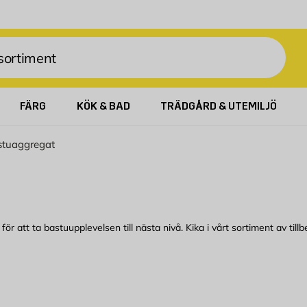
FÄRG
KÖK & BAD
TRÄDGÅRD & UTEMILJÖ
astuaggregat
ör att ta bastuupplevelsen till nästa nivå. Kika i vårt sortiment av till
gmax
om du kan köpa bekvämt från Byggmax. Kom in till din närmaste Byggmax-bu