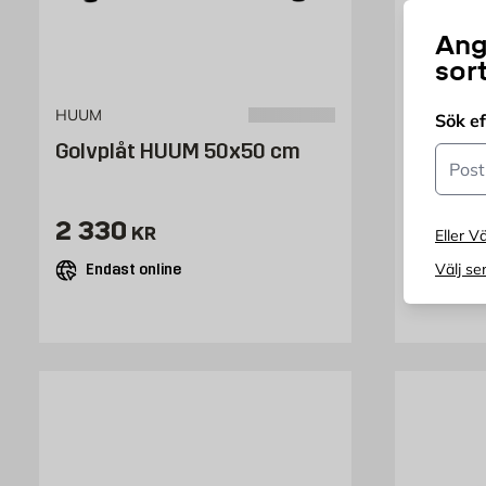
Ang
sor
HUUM
HUUM
Sök e
Golvplåt HUUM 50x50 cm
Golvpl
Postn
Pris 2330 kr
Pris 
2 330
2 764
KR
Eller Vä
Välj se
Endast online
Endast