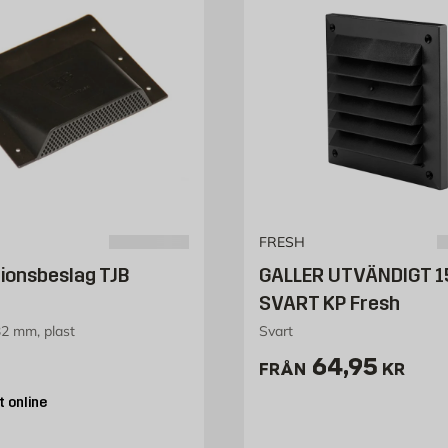
FRESH
tionsbeslag TJB
GALLER UTVÄNDIGT 1
SVART KP Fresh
2 mm, plast
Svart
3 kr
Pris 64.95 
64,95
FRÅN
KR
 online