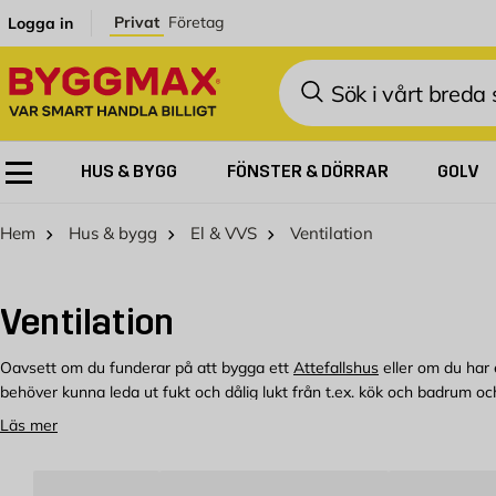
Hoppa till innehållet
Privat
Företag
Logga in
Sök
HUS & BYGG
FÖNSTER & DÖRRAR
GOLV
Hem
Hus & bygg
El & VVS
Ventilation
Ventilation
Oavsett om du funderar på att bygga ett
Attefallshus
eller om du har 
behöver kunna leda ut fukt och dålig lukt från t.ex. kök och badrum oc
från väggen och en instängd och syrefattig inomhusmiljö. Hos oss på By
Läs mer
din fastighets ventilation.