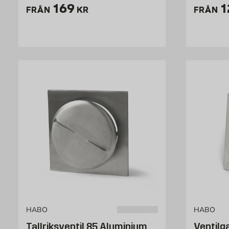
Pris 169 kr
P
169
1
FRÅN
KR
FRÅN
HABO
HABO
Tallriksventil 85 Aluminium
Ventilg