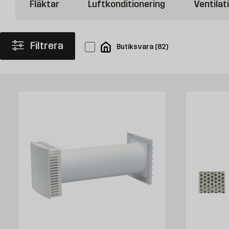
Förbättra luftmiljön hemma
Fläktar
Luftkonditionering
Ventilat
Om du inte har riktigt bra blick för det här med hus brukar vi rekommen
förbättra ventilationen i ditt fritidshus och andra fastigheter kan du d
om. En bra ventilationsfläkt kan även innebära bättre luft att andas och
Filtrera
Butiksvara
(
82
)
Gör något åt ventilationen
Värme, avlopp, vatten och ventilationssystem hör till husets grundf
sig på, ibland ganska obemärkt. Kanske är det först när du beger dig u
fuktskador. Ofta är lösningen på problemen ganska enkel. Med en lufta
ventilationsrör och galler kan med tiden bli rejält nedsmutsade. Vår
Installera ventilation - steg-för-steg
Byggmax finns här för dig som ska installera ventilation och behöver l
Kort ventilationsguide
Att ha rätt ventilation i hemmet är avgörande för ett friskt inomhusklim
inomhusluft, rum för rum.