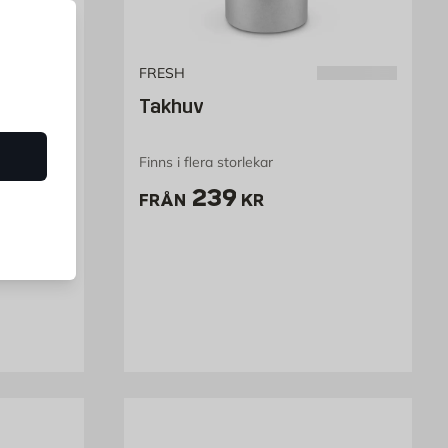
n och vi hjälper dig gärna att åtgärda och förebygga problem med fukt
FRESH
Airmove
Takhuv
Finns i flera storlekar
Pris 239 kr
239
FRÅN
KR