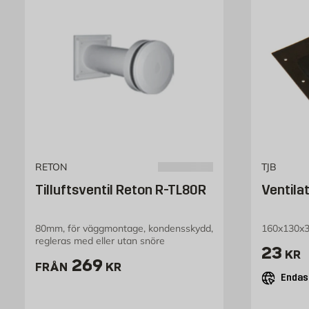
RETON
TJB
Tilluftsventil Reton R-TL80R
Ventila
80mm, för väggmontage, kondensskydd,
160x130x3
regleras med eller utan snöre
Pris 2
23
KR
Pris 269 kr
269
FRÅN
KR
Endast