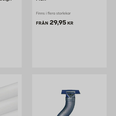
Finns i flera storlekar
r
Pris 29.95 kr
29,95
FRÅN
KR