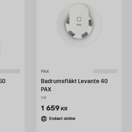
PAX
50
Badrumsfläkt Levante 40
PAX
Vit
kr
Pris 1659 kr
1 659
KR
Endast online