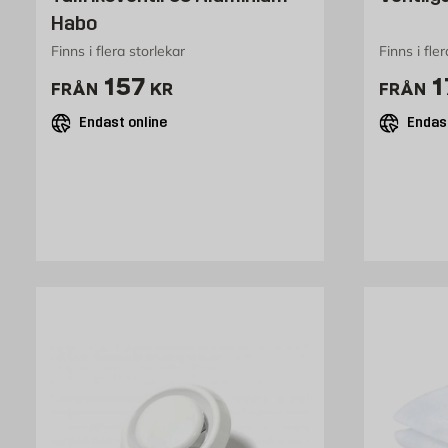
Habo
Finns i flera storlekar
Finns i fle
Pris 157 kr
P
157
1
FRÅN
KR
FRÅN
Endast online
Endast