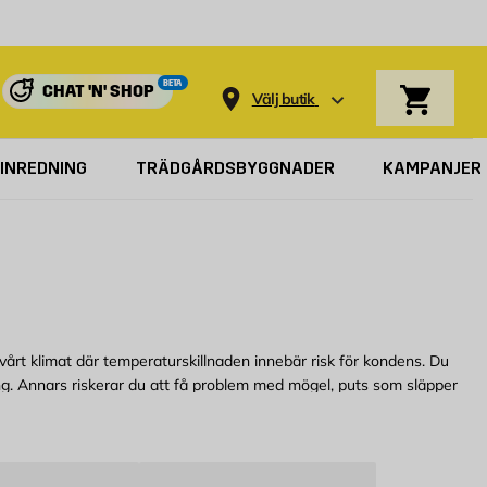
Varukorg
BETA
CHAT 'N' SHOP
Välj butik
INREDNING
TRÄDGÅRDSBYGGNADER
KAMPANJER
i vårt klimat där temperaturskillnaden innebär risk för kondens. Du
ning. Annars riskerar du att få problem med mögel, puts som släpper
tionsgaller och allt annat du behöver för att på egen hand uppdatera