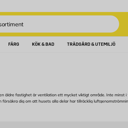
FÄRG
KÖK & BAD
TRÄDGÅRD & UTEMILJÖ
en äldre fastighet är ventilation ett mycket viktigt område. Inte minst 
h försäkra dig om att husets alla delar har tillräcklig luftgenomström
ggmax hittar du hållbara och lättinstallerade ventilationsrör, ventila