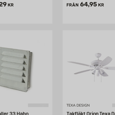
ris 129 kr
Pris 64.95 
29
64,95
KR
FRÅN
KR
TEXA DESIGN
aller 33 Habo
Takfläkt Orion Texa D