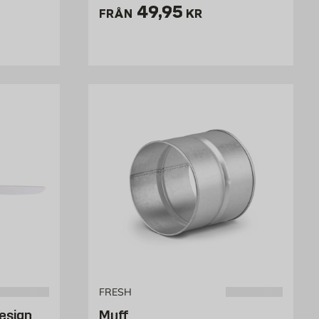
kr
Pris 49.95 kr
49,95
FRÅN
KR
FRESH
esign
Muff