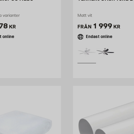
ra varianter
Matt vit
ris 178 kr
Pris 1999 k
78
1 999
KR
FRÅN
KR
 online
Endast online