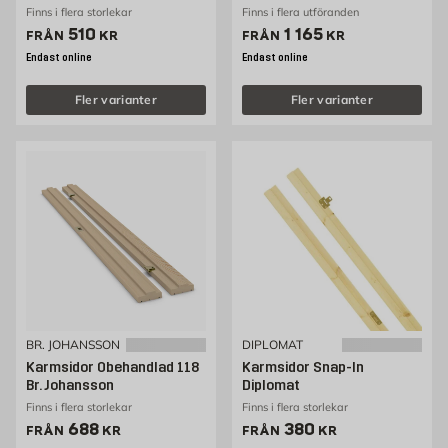
Finns i flera storlekar
Finns i flera utföranden
Pris 510 kr
Pris 1165 kr
510
1 165
FRÅN
KR
FRÅN
KR
Endast online
Endast online
Fler varianter
Fler varianter
BR. JOHANSSON
DIPLOMAT
Karmsidor Obehandlad 118
Karmsidor Snap-In
Br. Johansson
Diplomat
Finns i flera storlekar
Finns i flera storlekar
Pris 688 kr
Pris 380 kr
688
380
FRÅN
KR
FRÅN
KR