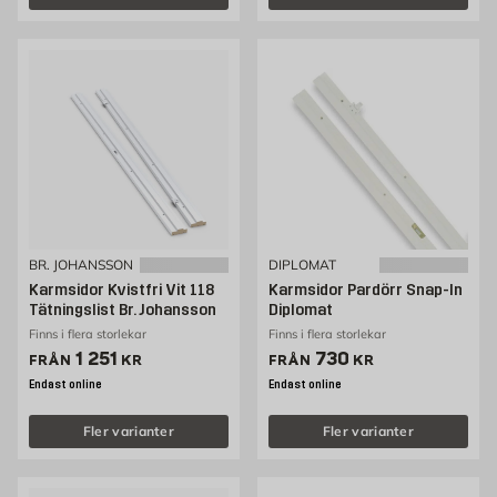
BR. JOHANSSON
DIPLOMAT
Karmsidor Kvistfri Vit 118
Karmsidor Pardörr Snap-In
Tätningslist Br. Johansson
Diplomat
Finns i flera storlekar
Finns i flera storlekar
Pris 1251 kr
Pris 730 kr
1 251
730
FRÅN
KR
FRÅN
KR
Endast online
Endast online
Fler varianter
Fler varianter