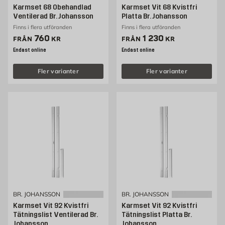
Karmset 68 Obehandlad
Karmset Vit 68 Kvistfri
Ventilerad Br. Johansson
Platta Br. Johansson
Finns i flera utföranden
Finns i flera utföranden
Pris 760 kr
Pris 1230 kr
760
1 230
FRÅN
KR
FRÅN
KR
Endast online
Endast online
Fler varianter
Fler varianter
BR. JOHANSSON
BR. JOHANSSON
Karmset Vit 92 Kvistfri
Karmset Vit 92 Kvistfri
Tätningslist Ventilerad Br.
Tätningslist Platta Br.
Johansson
Johansson