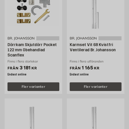
BR. JOHANSSON
BR. JOHANSSON
Dörrkam Skjutdörr Pocket
Karmset Vit 68 Kvistfri
122 mm Obehandlad
Ventilerad Br. Johansson
Scanflex
Finns i flera storlekar
Finns i flera utföranden
Pris 3181 kr
Pris 1165 kr
3 181
1 165
FRÅN
KR
FRÅN
KR
Endast online
Endast online
Fler varianter
Fler varianter