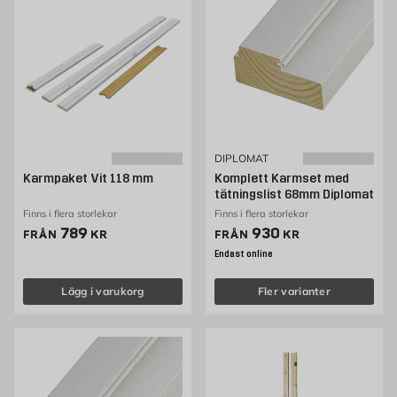
DIPLOMAT
Karmpaket Vit 118 mm
Komplett Karmset med
tätningslist 68mm Diplomat
Finns i flera storlekar
Finns i flera storlekar
Pris 789 kr
Pris 930 kr
789
930
FRÅN
KR
FRÅN
KR
Endast online
Lägg i varukorg
Fler varianter