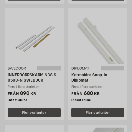
SWEDOOR
DIPLOMAT
INNERDÖRRSKARM NCS S
Karmsidor Snap-In
0500-N SWEDOOR
Diplomat
Finns i flera storlekar
Finns i flera storlekar
Pris 890 kr
Pris 680 kr
890
680
FRÅN
KR
FRÅN
KR
Endast online
Endast online
Fler varianter
Fler varianter