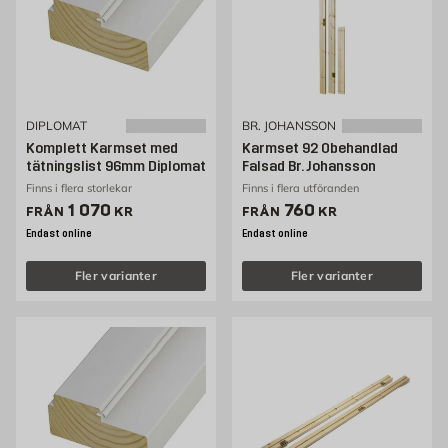
DIPLOMAT
BR. JOHANSSON
Komplett Karmset med
Karmset 92 Obehandlad
tätningslist 96mm Diplomat
Falsad Br. Johansson
Finns i flera storlekar
Finns i flera utföranden
Pris 1070 kr
Pris 760 kr
1 070
760
FRÅN
KR
FRÅN
KR
Endast online
Endast online
Fler varianter
Fler varianter