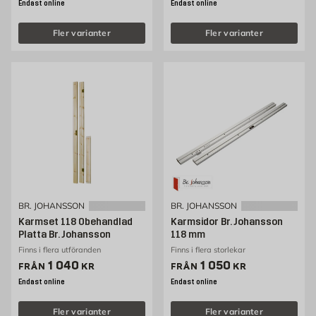
Endast online
Endast online
Fler varianter
Fler varianter
BR. JOHANSSON
BR. JOHANSSON
Karmset 118 Obehandlad
Karmsidor Br. Johansson
Platta Br. Johansson
118 mm
Finns i flera utföranden
Finns i flera storlekar
Pris 1040 kr
Pris 1050 kr
1 040
1 050
FRÅN
KR
FRÅN
KR
Endast online
Endast online
Fler varianter
Fler varianter