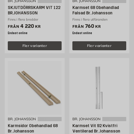
BR. JOHANSSON
BR. JOHANSSON
SKJUTDÖRRSKARM VIT 122
Karmset 68 Obehandlad
BR.JOHANSSON
Falsad Br. Johansson
Finns i flera bredder
Finns i flera utföranden
Pris 4220 kr
Pris 760 kr
4 220
760
FRÅN
KR
FRÅN
KR
Endast online
Endast online
Fler varianter
Fler varianter
BR. JOHANSSON
BR. JOHANSSON
Karmsidor Obehandlad 68
Karmset Vit 92 Kvistfri
Br. Johansson
Ventilerad Br. Johansson