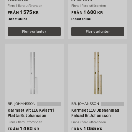
Finns i flera utföranden
Finns i flera utföranden
Pris 1575 kr
Pris 1680 kr
1 575
1 680
FRÅN
KR
FRÅN
KR
Endast online
Endast online
Fler varianter
Fler varianter
BR. JOHANSSON
BR. JOHANSSON
Karmset Vit 118 Kvistfri
Karmset 118 Obehandlad
Platta Br. Johansson
Falsad Br. Johansson
Finns i flera utföranden
Finns i flera utföranden
Pris 1480 kr
Pris 1055 kr
1 480
1 055
FRÅN
KR
FRÅN
KR