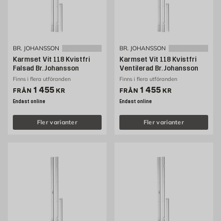
BR. JOHANSSON
BR. JOHANSSON
Karmset Vit 118 Kvistfri
Karmset Vit 118 Kvistfri
Falsad Br. Johansson
Ventilerad Br. Johansson
Finns i flera utföranden
Finns i flera utföranden
Pris 1455 kr
Pris 1455 kr
1 455
1 455
FRÅN
KR
FRÅN
KR
Endast online
Endast online
Fler varianter
Fler varianter