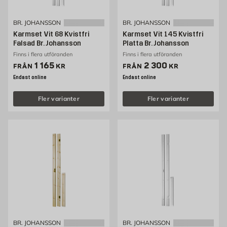
BR. JOHANSSON
BR. JOHANSSON
Karmset Vit 68 Kvistfri
Karmset Vit 145 Kvistfri
Falsad Br. Johansson
Platta Br. Johansson
Finns i flera utföranden
Finns i flera utföranden
Pris 1165 kr
Pris 2300 kr
1 165
2 300
FRÅN
KR
FRÅN
KR
Endast online
Endast online
Fler varianter
Fler varianter
BR. JOHANSSON
BR. JOHANSSON