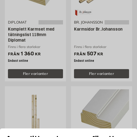
DIPLOMAT
BR. JOHANSSON
Komplett Karmset med
Karmsidor Br. Johansson
tätningslist 118mm
Diplomat
Finns i flera storlekar
Finns i flera storlekar
Pris 1360 kr
Pris 507 kr
1 360
507
FRÅN
KR
FRÅN
KR
Endast online
Endast online
Fler varianter
Fler varianter