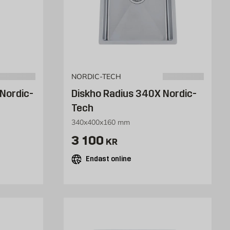
NORDIC-TECH
Nordic-
Diskho Radius 340X Nordic-
Tech
340x400x160 mm
Pris 3100 kr
3 100
KR
Endast online