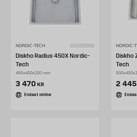
NORDIC-TECH
NORDIC-
Diskho Radius 450X Nordic-
Diskho 
Tech
Tech
450x400x200 mm
500x400x
Pris 3470 kr
Pris 
3 470
2 445
KR
Endast online
Endast