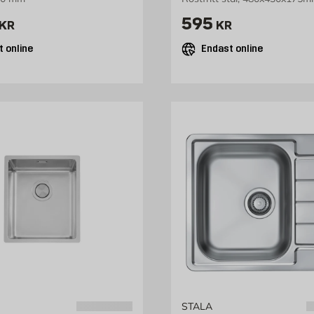
1222 kr
Pris 595 kr
595
KR
KR
 online
Endast online
STALA