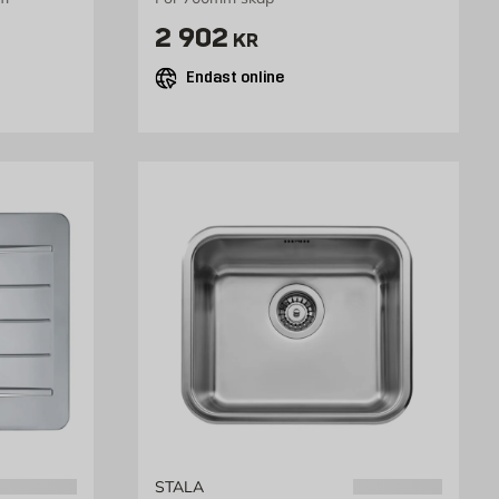
Pris 2902 kr
2 902
KR
Endast online
STALA