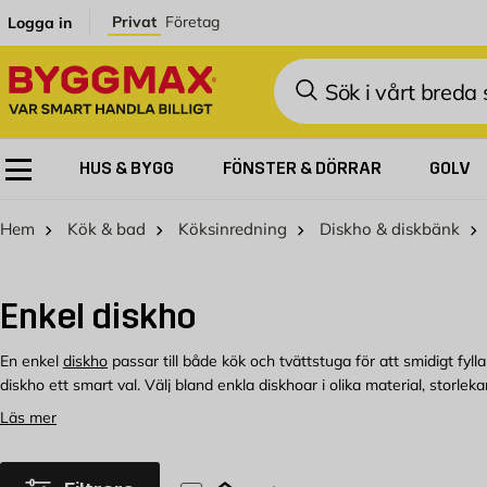
Hoppa till innehållet
Privat
Företag
Logga in
Sök
HUS & BYGG
FÖNSTER & DÖRRAR
GOLV
Hem
Kök & bad
Köksinredning
Diskho & diskbänk
Enkel diskho
En enkel
diskho
passar till både kök och tvättstuga för att smidigt fyll
diskho ett smart val. Välj bland enkla diskhoar i olika material, stor
Läs mer
Köp enkel diskho hos Byggmax
Välkommen att kolla in vårt sortiment av enkel diskho som du kan köpa