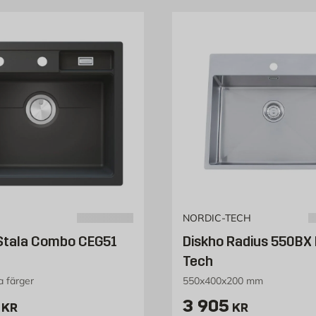
NORDIC-TECH
Stala Combo CEG51
Diskho Radius 550BX 
Tech
ra färger
550x400x200 mm
4582 kr
Pris 3905 kr
3 905
KR
KR