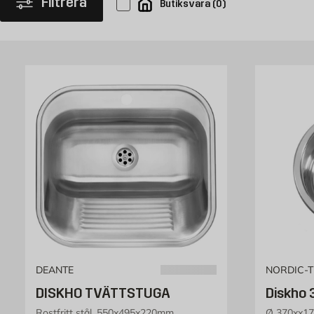
Filtrera
Butiksvara
(
0
)
DEANTE
NORDIC-
DISKHO TVÄTTSTUGA
Diskho 
Rostfritt stål, 550x495x220mm
Ø 370xx1