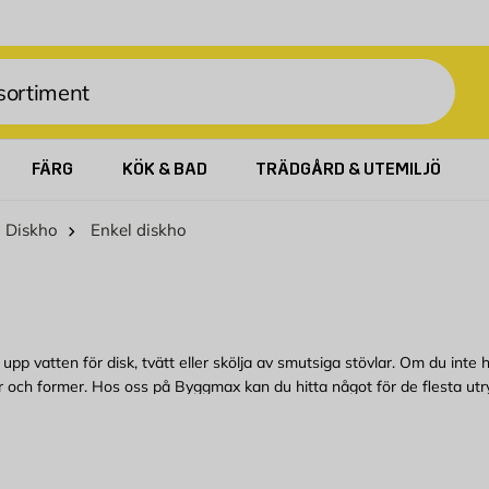
FÄRG
KÖK & BAD
TRÄDGÅRD & UTEMILJÖ
Diskho
Enkel diskho
a upp vatten för disk, tvätt eller skölja av smutsiga stövlar. Om du inte
lekar och former. Hos oss på Byggmax kan du hitta något för de flesta 
 bekvämt från Byggmax. Kom in till din närmaste Byggmax-butik eller ko