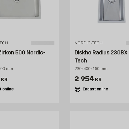
TECH
NORDIC-TECH
Zirkon 500 Nordic-
Diskho Radius 230BX 
Tech
200 mm
230x400x160 mm
2445 kr
Pris 2954 kr
2 954
KR
KR
 online
Endast online