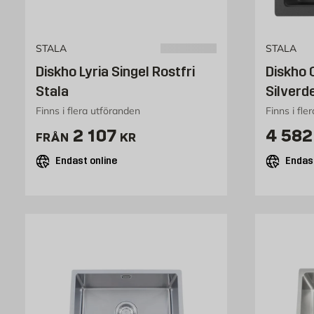
STALA
STALA
Diskho Lyria Singel Rostfri
Diskho
Stala
Silverd
Finns i flera utföranden
Finns i fle
Pris 2107 kr
Pris 
2 107
4 582
FRÅN
KR
Endast online
Endast