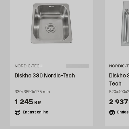
NORDIC-TECH
NORDIC-
Diskho 330 Nordic-Tech
Diskho 
Tech
330x3890x175 mm
520x400x
Pris 1245 kr
Pris 
1 245
2 937
KR
Endast online
Endast