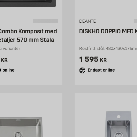
DEANTE
 Combo Komposit med
DISKHO DOPPIO MED
etaljer 570 mm Stala
ra varianter
Rostfritt stål, 480x430x175
4582 kr
Pris 1595 kr
1 595
KR
KR
 online
Endast online