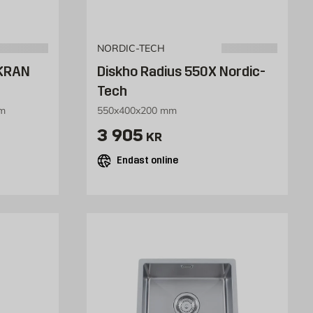
NORDIC-TECH
 KRAN
Diskho Radius 550X Nordic-
Tech
mm
550x400x200 mm
Pris 3905 kr
3 905
KR
Endast online