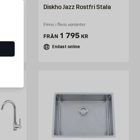
tfri
Diskho Jazz Rostfri Stala
Finns i flera varianter
Pris 1795 kr
1 795
FRÅN
KR
Endast online