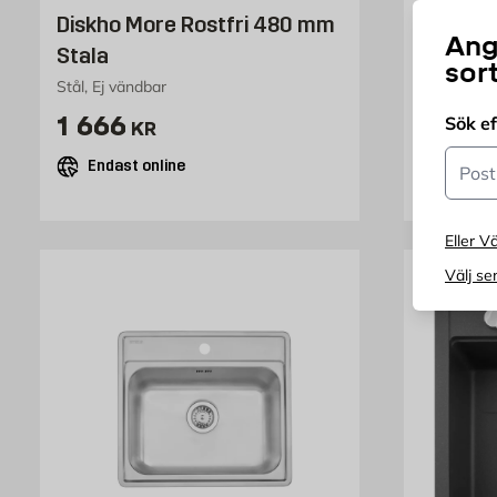
Diskho More Rostfri 480 mm
Diskho 
Ang
Stala
Stala
sor
Stål, Ej vändbar
Finns i fle
Pris 1666 kr
P
1 666
2
Sök e
KR
FRÅN
Postn
Endast online
Endast
Eller Vä
Välj se