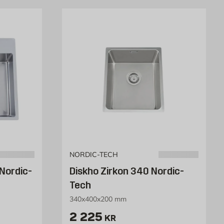
NORDIC-TECH
Nordic-
Diskho Zirkon 340 Nordic-
Tech
340x400x200 mm
Pris 2225 kr
2 225
KR