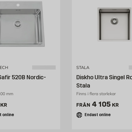
TECH
STALA
Safir 520B Nordic-
Diskho Ultra Singel Ro
Stala
200 mm
Finns i flera storlekar
2937 kr
Pris 4105 k
4 105
KR
FRÅN
KR
 online
Endast online