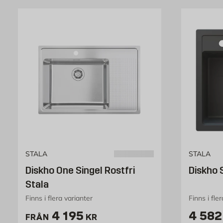
STALA
STALA
Diskho One Singel Rostfri
Diskho 
Stala
Finns i flera varianter
Finns i fle
Pris 4195 kr
Pris 
4 195
4 582
FRÅN
KR