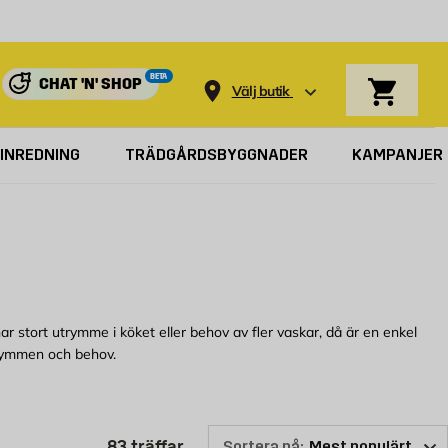
Varukorg
BETA
CHAT 'N' SHOP
Välj butik
INREDNING
TRÄDGÅRDSBYGGNADER
KAMPANJER
 har stort utrymme i köket eller behov av fler vaskar, då är en enkel
utrymmen och behov.
lla här online för att se vilken enkel diskho som vi kan erbjuda.
Produktlistan är uppdaterad: 83 
83
träffar
Sortera på: