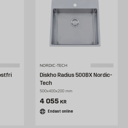
NORDIC-TECH
stfri
Diskho Radius 500BX Nordic-
Tech
500x400x200 mm
r
Pris 4055 kr
4 055
KR
Endast online