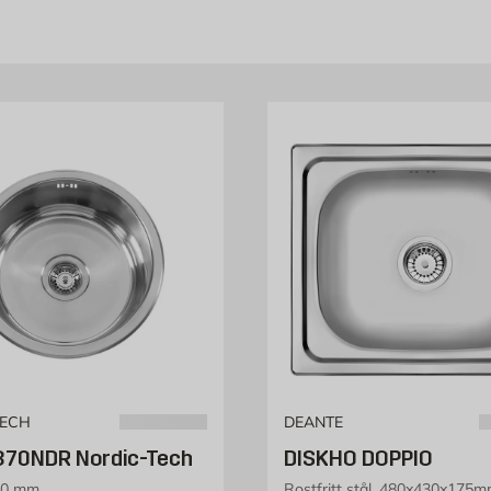
TECH
DEANTE
370NDR Nordic-Tech
DISKHO DOPPIO
70 mm
Rostfritt stål, 480x430x175