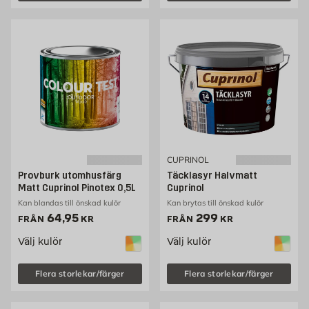
CUPRINOL
Provburk utomhusfärg
Täcklasyr Halvmatt
Matt Cuprinol Pinotex 0,5L
Cuprinol
Kan blandas till önskad kulör
Kan brytas till önskad kulör
Pris 64.95 kr
Pris 299 kr
64,95
299
FRÅN
KR
FRÅN
KR
Välj kulör
Välj kulör
Flera storlekar/färger
Flera storlekar/färger