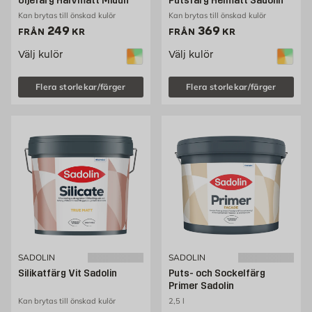
Oljefärg Halvmatt Midun
Putsfärg Helmatt Sadolin
Kan brytas till önskad kulör
Kan brytas till önskad kulör
Pris 249 kr
Pris 369 kr
249
369
FRÅN
KR
FRÅN
KR
Välj kulör
Välj kulör
Flera storlekar/färger
Flera storlekar/färger
SADOLIN
SADOLIN
Silikatfärg Vit Sadolin
Puts- och Sockelfärg
Primer Sadolin
Kan brytas till önskad kulör
2,5 l