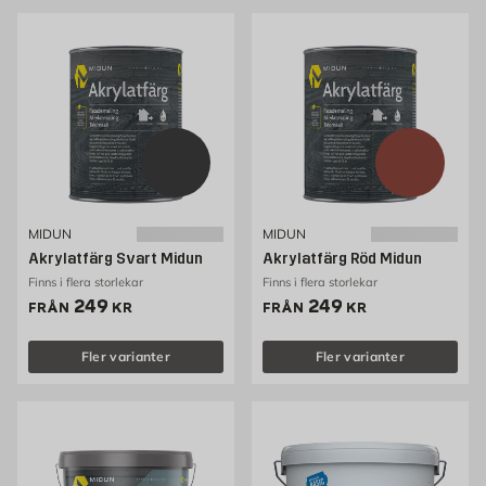
MIDUN
MIDUN
Akrylatfärg Svart Midun
Akrylatfärg Röd Midun
Finns i flera storlekar
Finns i flera storlekar
Pris 249 kr
Pris 249 kr
249
249
FRÅN
KR
FRÅN
KR
Fler varianter
Fler varianter