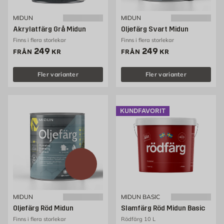
MIDUN
MIDUN
Akrylatfärg Grå Midun
Oljefärg Svart Midun
Finns i flera storlekar
Finns i flera storlekar
Pris 249 kr
Pris 249 kr
249
249
FRÅN
KR
FRÅN
KR
Fler varianter
Fler varianter
KUNDFAVORIT
MIDUN
MIDUN BASIC
Oljefärg Röd Midun
Slamfärg Röd Midun Basic
Finns i flera storlekar
Rödfärg 10 L