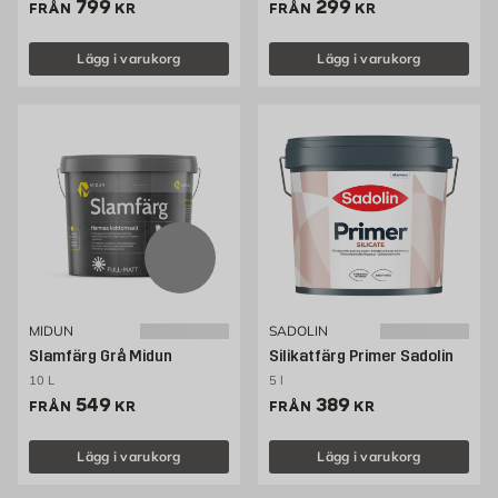
Pris 799 kr
Pris 299 kr
799
299
FRÅN
KR
FRÅN
KR
Lägg i varukorg
Lägg i varukorg
MIDUN
SADOLIN
Slamfärg Grå Midun
Silikatfärg Primer Sadolin
10 L
5 l
Pris 549 kr
Pris 389 kr
549
389
FRÅN
KR
FRÅN
KR
Lägg i varukorg
Lägg i varukorg