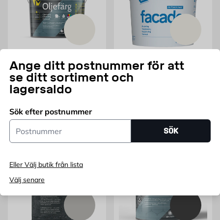
MIDUN
MIDUN BASIC
Ange ditt postnummer för att
Oljefärg Vit Midun
Fasadfärg Vit Midun Basic
se ditt sortiment och
Finns i flera storlekar
7 L
lagersaldo
Pris 249 kr
Pris 439 kr
249
439
FRÅN
KR
FRÅN
KR
Sök efter postnummer
Fler varianter
Lägg i varukorg
Postnummer
SÖK
Eller Välj butik från lista
Välj senare