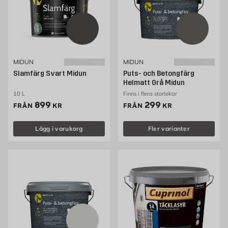
MIDUN
MIDUN
Slamfärg Svart Midun
Puts- och Betongfärg
Helmatt Grå Midun
10 L
Finns i flera storlekar
Pris 899 kr
Pris 299 kr
899
299
FRÅN
KR
FRÅN
KR
Lägg i varukorg
Fler varianter