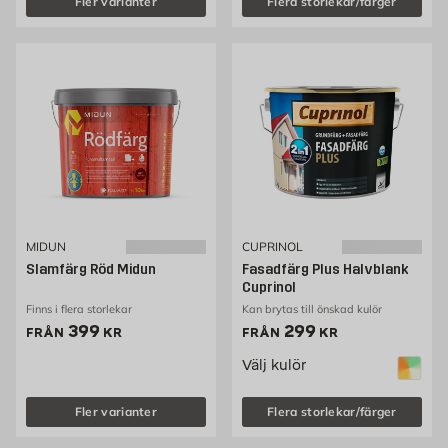
Fler varianter
Flera storlekar/färger
MIDUN
CUPRINOL
Slamfärg Röd Midun
Fasadfärg Plus Halvblank
Cuprinol
Finns i flera storlekar
Kan brytas till önskad kulör
Pris 399 kr
Pris 299 kr
399
299
FRÅN
KR
FRÅN
KR
Välj kulör
Fler varianter
Flera storlekar/färger