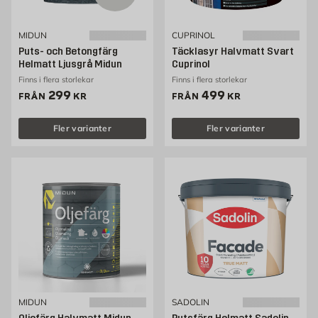
MIDUN
CUPRINOL
Puts- och Betongfärg
Täcklasyr Halvmatt Svart
Helmatt Ljusgrå Midun
Cuprinol
Finns i flera storlekar
Finns i flera storlekar
Pris 299 kr
Pris 499 kr
299
499
FRÅN
KR
FRÅN
KR
Fler varianter
Fler varianter
MIDUN
SADOLIN