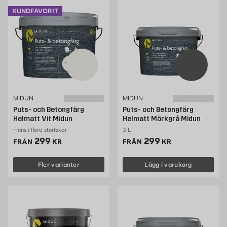
KUNDFAVORIT
MIDUN
MIDUN
Puts- och Betongfärg
Puts- och Betongfärg
Helmatt Vit Midun
Helmatt Mörkgrå Midun
Finns i flera storlekar
3 L
Pris 299 kr
Pris 299 kr
299
299
FRÅN
KR
FRÅN
KR
Fler varianter
Lägg i varukorg