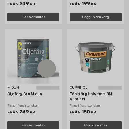
Pris 249 kr
Pris 199 kr
249
199
FRÅN
KR
FRÅN
KR
Fler varianter
Lägg i varukorg
MIDUN
CUPRINOL
Oljefärg Grå Midun
Täckfärg Halvmatt BM
Cuprinol
Finns i flera storlekar
Finns i flera storlekar
Pris 249 kr
Pris 150 kr
249
150
FRÅN
KR
FRÅN
KR
Fler varianter
Fler varianter