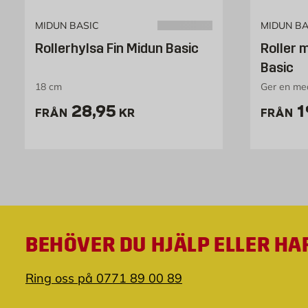
MIDUN BASIC
MIDUN BA
Rollerhylsa Fin Midun Basic
Roller 
Basic
18 cm
Ger en me
Pris 28.95 kr
P
28,95
1
FRÅN
KR
FRÅN
BEHÖVER DU HJÄLP ELLER HA
Ring oss på 0771 89 00 89