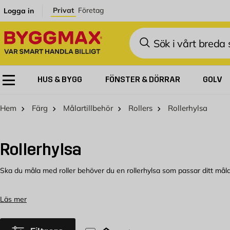
Hoppa till innehållet
Privat
Företag
Logga in
Sök
HUS & BYGG
FÖNSTER & DÖRRAR
GOLV
Hem
Färg
Målartillbehör
Rollers
Rollerhylsa
Rollerhylsa
Ska du måla med roller behöver du en rollerhylsa som passar ditt målarp
Välj på olika rollerhylsor
Läs mer
Vid målning kommer en roller täcka stora, jämna ytor med färg på ett e
måla och vilken yta du vill ha finns det olika rollerhylsor att välja på.