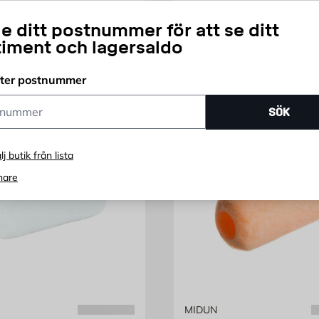
a fin yta
Rullspackel
e ditt postnummer för att se ditt
ris 19.95 kr
Pris 199 kr
9,95
199
timent och lagersaldo
KR
FRÅN
KR
fter postnummer
ummer
SÖK
lj butik från lista
nare
MIDUN