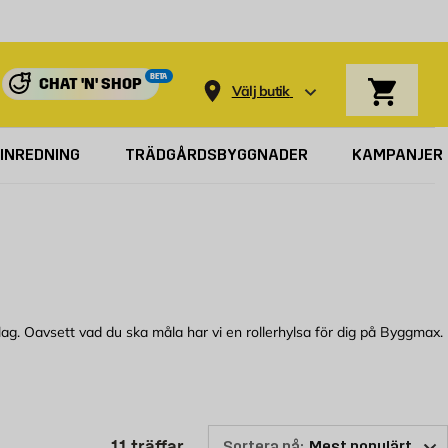
Varukorg
BETA
CHAT 'N' SHOP
Välj butik
INREDNING
TRÄDGÅRDSBYGGNADER
KAMPANJER
rlag. Oavsett vad du ska måla har vi en rollerhylsa för dig på Byggmax.
kaft och en rollerhylsa som är själva kärnan. Beroende på vad du ska
 med på exempelvis en putsad fasad eller ohyvlat trä. Vill du i stället ha
Produktlistan är uppdaterad: 11 
11
träffar
Sortera på: