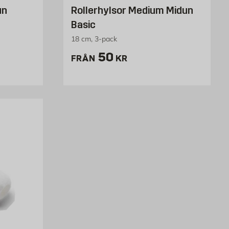
un
Rollerhylsor Medium Midun
Basic
18 cm, 3-pack
kr
Pris 50 kr
50
FRÅN
KR