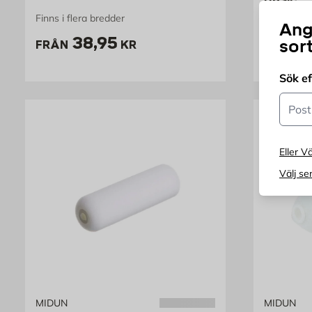
Finns i flera bredder
Ger en extr
Ang
Pris 38.95 kr
P
38,95
1
sor
FRÅN
KR
FRÅN
Sök e
Postn
Eller Vä
Välj se
MIDUN
MIDUN