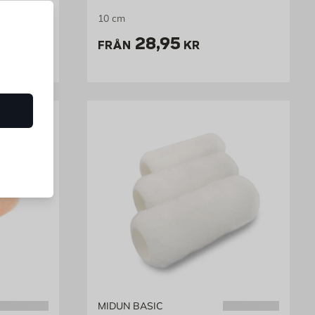
10 cm
Pris 28.95 kr
28,95
FRÅN
KR
MIDUN BASIC