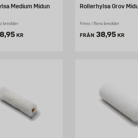
ylsa Medium Midun
Rollerhylsa Grov Mid
ra bredder
Finns i flera bredder
ris 28.95 kr
Pris 38.95 
8,95
38,95
KR
FRÅN
KR