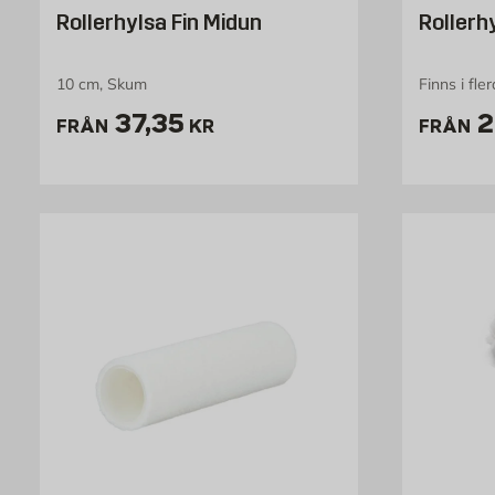
Rollerhylsa Fin Midun
Rollerh
10 cm, Skum
Finns i fle
Pris 37.35 kr
P
37,35
2
FRÅN
KR
FRÅN