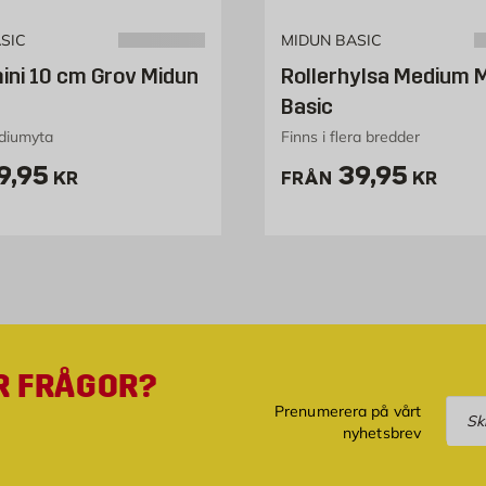
SIC
MIDUN BASIC
mini 10 cm Grov Midun
Rollerhylsa Medium 
Basic
diumyta
Finns i flera bredder
ris 19.95 kr
Pris 39.95 
9,95
39,95
KR
FRÅN
KR
R FRÅGOR?
Pre
Prenumerera på vårt
nyhetsbrev