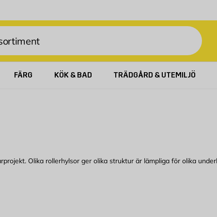
FÄRG
KÖK & BAD
TRÄDGÅRD & UTEMILJÖ
rojekt. Olika rollerhylsor ger olika struktur är lämpliga för olika unde
ffektivt sätt och ge den yta du önskar. En roller består av ett rollers
 En rollerhylsa med längre lugg ger en grov yta vilket passar bra att måla