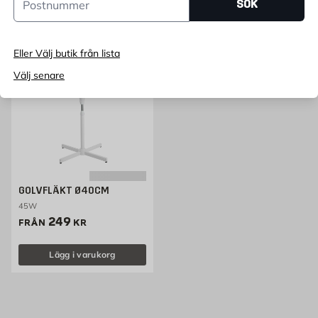
SÖK
Lägg i varukorg
Lägg i varukorg
Eller Välj butik från lista
Välj senare
GOLVFLÄKT Ø40CM
45W
Pris 249 kr
249
FRÅN
KR
Lägg i varukorg