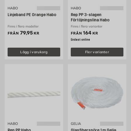
HABO
HABO
Linjeband PE Orange Habo
Rep PP 3-slagen
Förtöjningslina Habo
Finns i flera modeller
Finns i flera varianter
Pris 79.95 kr
Pris 164 kr
79,95
164
FRÅN
KR
FRÅN
KR
Endast online
Lägg i varukorg
Fler varianter
HABO
GELIA
Rep PP Habo
Glasfibersnöre 1m Gelia