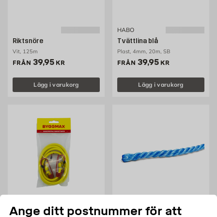
HABO
Riktsnöre
Tvättlina blå
Vit, 125m
Plast, 4mm, 20m, SB
Pris 39.95 kr
Pris 39.95 kr
39,95
39,95
FRÅN
KR
FRÅN
KR
Lägg i varukorg
Lägg i varukorg
HABO
Ange ditt postnummer för att
Bagagestropp 7,5 x 800 mm
Rep PP