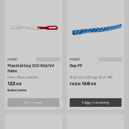
HABO
HABO
Plastkätting 300 Röd/Vit
Rep PP
Habo
Finns i flera modeller
Ø 10 mm (190 kg) 30 m, Blå
Pris 122 kr
Pris 168 kr
122
168
KR
FRÅN
KR
Endast online
slut i lager
Lägg i varukorg