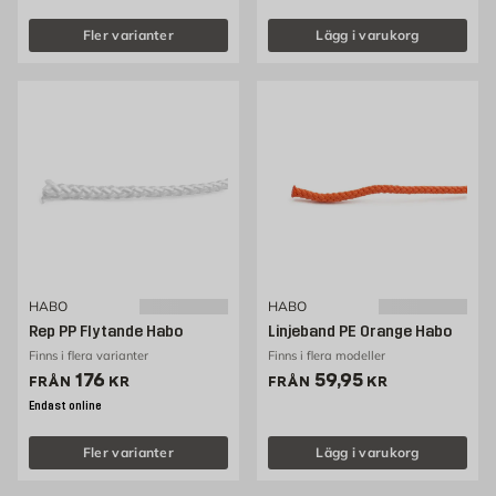
Fler varianter
Lägg i varukorg
HABO
HABO
Rep PP Flytande Habo
Linjeband PE Orange Habo
Finns i flera varianter
Finns i flera modeller
Pris 176 kr
Pris 59.95 kr
176
59,95
FRÅN
KR
FRÅN
KR
Endast online
Fler varianter
Lägg i varukorg