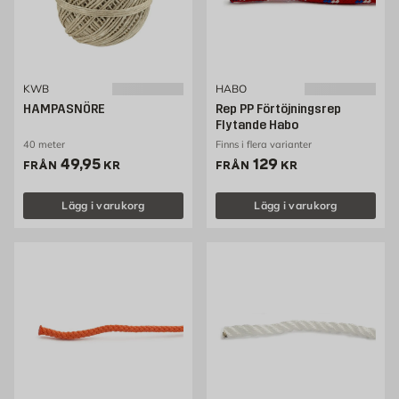
KWB
HABO
HAMPASNÖRE
Rep PP Förtöjningsrep
Flytande Habo
40 meter
Finns i flera varianter
Pris 49.95 kr
Pris 129 kr
49,95
129
FRÅN
KR
FRÅN
KR
Lägg i varukorg
Lägg i varukorg