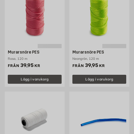
Murarsnöre PES
Murarsnöre PES
Rosa, 120 m
Neongrön, 120 m
Pris 39.95 kr
Pris 39.95 kr
39,95
39,95
FRÅN
KR
FRÅN
KR
Lägg i varukorg
Lägg i varukorg