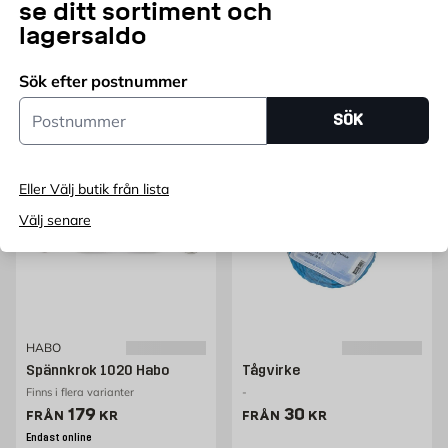
se ditt sortiment och
2-pack
lagersaldo
800mm 2 - Pack
Ø 6 mm (65 kg) 30 m, Blå
Pris 30 kr
Pris 59.95 kr
30
59,95
FRÅN
KR
FRÅN
KR
Sök efter postnummer
Lägg i varukorg
Lägg i varukorg
Postnummer
SÖK
Eller Välj butik från lista
Välj senare
HABO
Spännkrok 1020 Habo
Tågvirke
Finns i flera varianter
-
Pris 179 kr
Pris 30 kr
179
30
FRÅN
KR
FRÅN
KR
Endast online