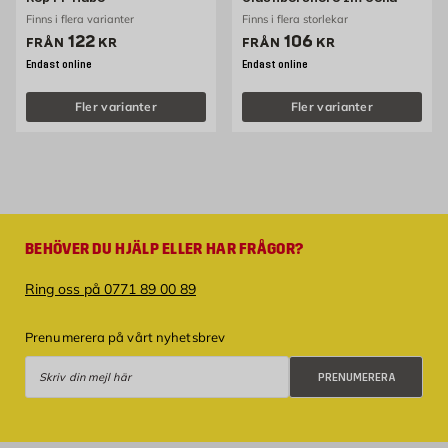
Finns i flera varianter
Finns i flera storlekar
Pris 122 kr
Pris 106 kr
122
106
FRÅN
KR
FRÅN
KR
Endast online
Endast online
Fler varianter
Fler varianter
BEHÖVER DU HJÄLP ELLER HAR FRÅGOR?
Ring oss på 0771 89 00 89
Prenumerera på vårt nyhetsbrev
Prenumerera
PRENUMERERA