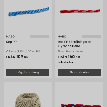
HABO
HABO
Rep PP
Rep PP Förtöjningsrep
Flytande Habo
Ø 8 mm (130 kg) 30 m, Blå
Finns i flera varianter
Pris 109 kr
Pris 160 kr
109
160
FRÅN
KR
FRÅN
KR
Endast online
Lägg i varukorg
Fler varianter