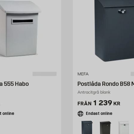
MEFA
a 555 Habo
Postlåda Rondo B58 
Antracitgrå blank
419 kr
Pris 1239 k
1 239
R
FRÅN
KR
 online
Endast online