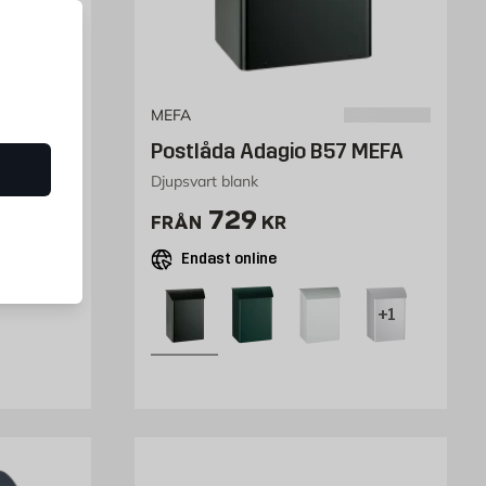
MEFA
Postlåda Adagio B57 MEFA
Djupsvart blank
Pris 729 kr
729
FRÅN
KR
Endast online
+1