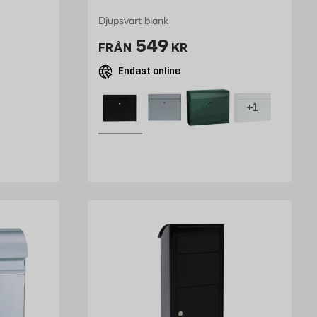
Djupsvart blank
Pris 549 kr
549
FRÅN
KR
Endast online
+1