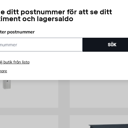
e ditt postnummer för att se ditt
timent och lagersaldo
HABO
fter postnummer
a 9444 Midi Habo
Postlåda 555 Habo
ummer
SÖK
Finns i flera utföranden
ris 1357 kr
Pris 279 kr
 357
279
KR
FRÅN
KR
lj butik från lista
 online
nare