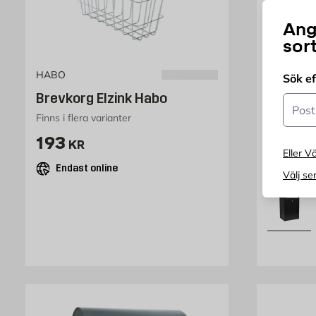
Ang
sor
HABO
HABO
Sök e
Brevkorg Elzink Habo
Postlåd
Postn
Finns i flera varianter
Svart
Pris 193 kr
P
193
1
KR
FRÅN
Eller Vä
Endast online
Endast
Välj se