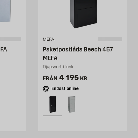
MEFA
EFA
Paketpostlåda Beech 457
MEFA
Djupsvart blank
r
Pris 4195 kr
4 195
FRÅN
KR
Endast online