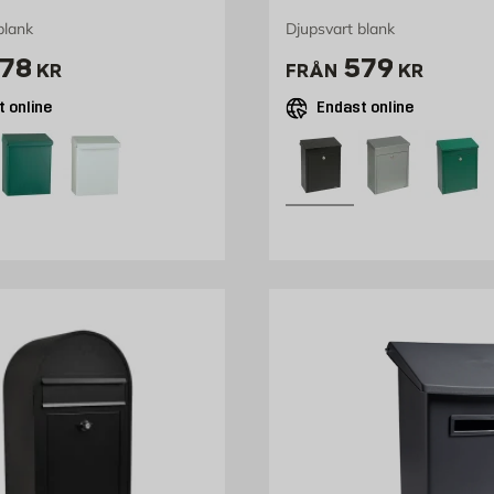
blank
Djupsvart blank
ris 278 kr
Pris 579 kr
78
579
KR
FRÅN
KR
 online
Endast online