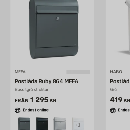
MEFA
HABO
Postlåda Ruby 864 MEFA
Postlåd
Basaltgrå struktur
Grå
Pris 1249 kr
Pris 
1 295
419
FRÅN
KR
K
Endast online
Endast
+1