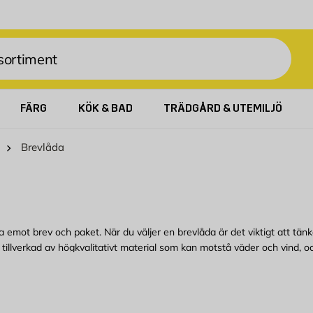
FÄRG
KÖK & BAD
TRÄDGÅRD & UTEMILJÖ
Brevlåda
 ta emot brev och paket. När du väljer en brevlåda är det viktigt att tä
t, tillverkad av högkvalitativt material som kan motstå väder och vind, 
aditionella modeller av stål och plast, samt mer moderna och designorien