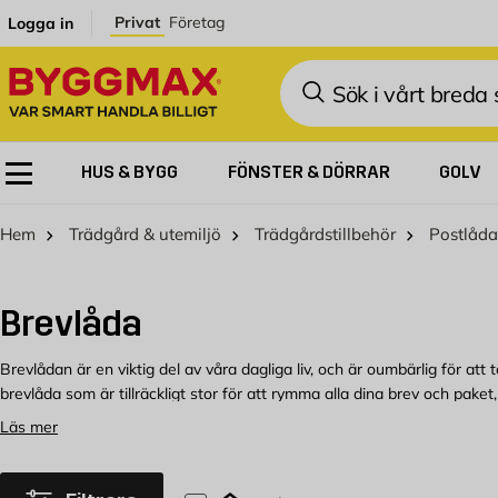
Hoppa till innehållet
Privat
Företag
Logga in
Sök
HUS & BYGG
FÖNSTER & DÖRRAR
GOLV
Hem
Trädgård & utemiljö
Trädgårdstillbehör
Postlåda
Brevlåda
Brevlådan är en viktig del av våra dagliga liv, och är oumbärlig för att
brevlåda som är tillräckligt stor för att rymma alla dina brev och pake
Läs mer
Brevlådor i olika modeller
Det finns många olika typer av brevlådor att välja mellan, inklusive tr