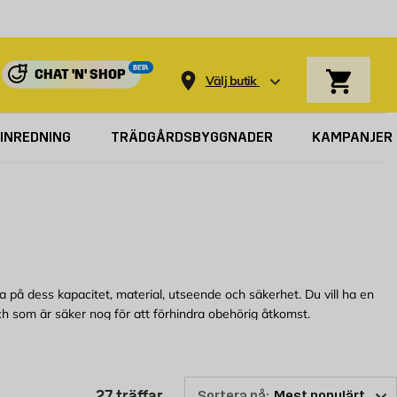
Varukorg
BETA
CHAT 'N' SHOP
Välj butik
INREDNING
TRÄDGÅRDSBYGGNADER
KAMPANJER
nka på dess kapacitet, material, utseende och säkerhet. Du vill ha en
och som är säker nog för att förhindra obehörig åtkomst.
terade brevlådor tillverkade av material som rostfritt stål. Oavsett
Produktlistan är uppdaterad: 27 
27
träffar
Sortera på: