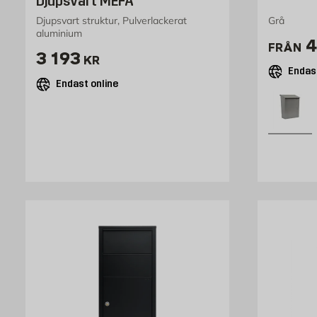
Djupsvart MEFA
Djupsvart struktur, Pulverlackerat
Grå
aluminium
P
4
FRÅN
Pris 3193 kr
3 193
KR
Endast
Endast online