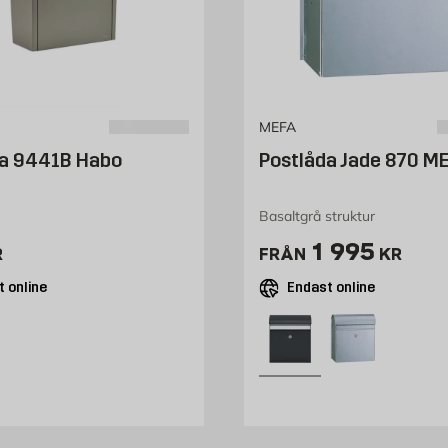
MEFA
da 9441B Habo
Postlåda Jade 870 M
Basaltgrå struktur
690 kr
Pris 1995 k
1 995
R
FRÅN
KR
 online
Endast online