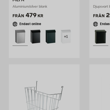
Aluminium/silver blank
Djupsvart 
Pris 479 kr
P
479
2
FRÅN
KR
FRÅN
Endast online
Endast
+1