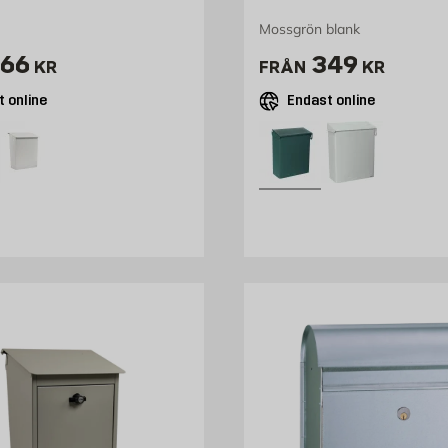
Mossgrön blank
ris 466 kr
Pris 349 kr
66
349
KR
FRÅN
KR
 online
Endast online