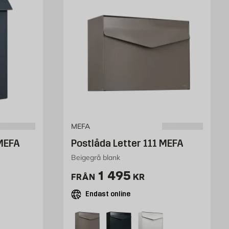
MEFA
MEFA
Postlåda Letter 111 MEFA
Beigegrå blank
r
Pris 960 kr
1 495
FRÅN
KR
Endast online