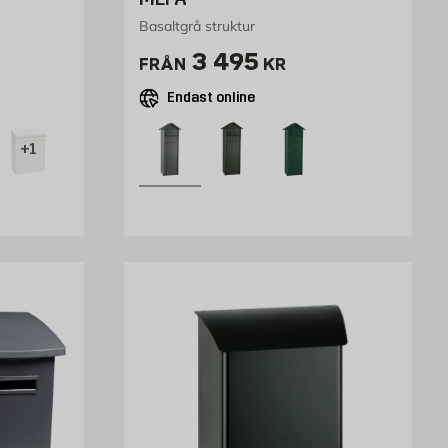
Basaltgrå struktur
Pris 2995 kr
3 495
FRÅN
KR
Endast online
+1