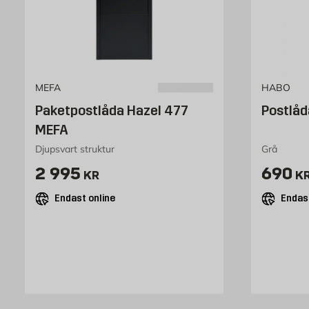
MEFA
HABO
Paketpostlåda Hazel 477
Postlå
MEFA
Djupsvart struktur
Grå
Pris 2995 kr
Pris 
2 995
690
KR
K
Endast online
Endast