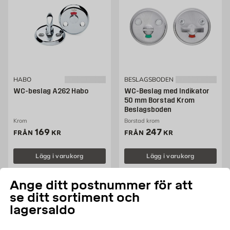
HABO
BESLAGSBODEN
WC-beslag A262 Habo
WC-Beslag med Indikator
50 mm Borstad Krom
Beslagsboden
Krom
Borstad krom
Pris 169 kr
Pris 247 kr
169
247
FRÅN
KR
FRÅN
KR
Lägg i varukorg
Lägg i varukorg
Ange ditt postnummer för att
se ditt sortiment och
lagersaldo