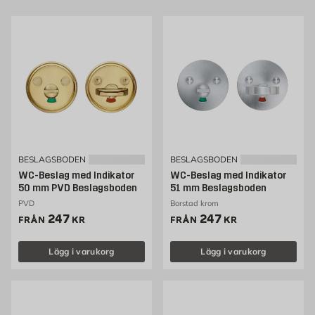
BESLAGSBODEN
BESLAGSBODEN
WC-Beslag med Indikator
WC-Beslag med Indikator
50 mm PVD Beslagsboden
51 mm Beslagsboden
PVD
Borstad krom
Pris 247 kr
Pris 247 kr
247
247
FRÅN
KR
FRÅN
KR
Lägg i varukorg
Lägg i varukorg