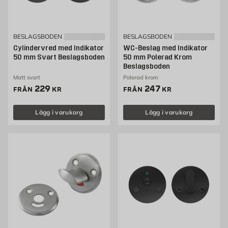
BESLAGSBODEN
BESLAGSBODEN
Cylindervred med Indikator
WC-Beslag med Indikator
50 mm Svart Beslagsboden
50 mm Polerad Krom
Beslagsboden
Matt svart
Polerad krom
Pris 229 kr
Pris 247 kr
229
247
FRÅN
KR
FRÅN
KR
Lägg i varukorg
Lägg i varukorg