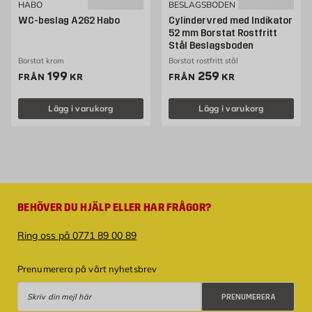
HABO
BESLAGSBODEN
WC-beslag A262 Habo
Cylindervred med Indikator
52 mm Borstat Rostfritt
Stål Beslagsboden
Borstat krom
Borstat rostfritt stål
Pris 199 kr
Pris 259 kr
199
259
FRÅN
KR
FRÅN
KR
Lägg i varukorg
Lägg i varukorg
BEHÖVER DU HJÄLP ELLER HAR FRÅGOR?
Ring oss på 0771 89 00 89
Prenumerera på vårt nyhetsbrev
Prenumerera
PRENUMERERA