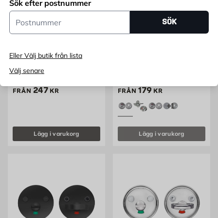
Sök efter postnummer
Postnummer
SÖK
BESLAGSBODEN
MILLER'S
Eller Välj butik från lista
WC-Beslag med Indikator
WC-Vred 46/404/262
50 mm Beslagsboden
Millers
Välj senare
Antik mässingsfinish
Krom, mässing
Pris 247 kr
Pris 179 kr
247
179
FRÅN
KR
FRÅN
KR
+1
Lägg i varukorg
Lägg i varukorg