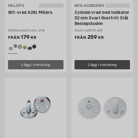
MILLER'S
BESLAGSBODEN
WC-vred A261 Millers
Cylindervred med Indikator
52 mm Svart Rostfritt Stål
Beslagsboden
Mattborstad krom, zink
Svart rostfritt stål
Pris 179 kr
Pris 259 kr
179
259
FRÅN
KR
FRÅN
KR
Lägg i varukorg
Lägg i varukorg