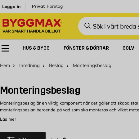
Hoppa till innehållet
Privat
Företag
Logga in
Sök
HUS & BYGG
FÖNSTER & DÖRRAR
GOLV
Hem
Inredning
Beslag
Monteringsbeslag
Monteringsbeslag
Monteringsbeslag är en viktig komponent när det gäller att skapa star
monteringsbeslag beroende på vad som ska monteras och vilket mate
Läs mer
Köp monteringsbeslag hos Byggmax
Välkommen att kolla in vårt sortiment av monteringsbeslag som du kan