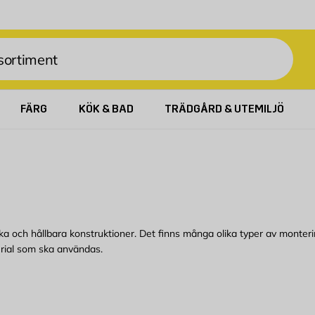
FÄRG
KÖK & BAD
TRÄDGÅRD & UTEMILJÖ
ka och hållbara konstruktioner. Det finns många olika typer av monter
rial som ska användas.
 köpa bekvämt från Byggmax. Kom in till din närmaste Byggmax-butik el