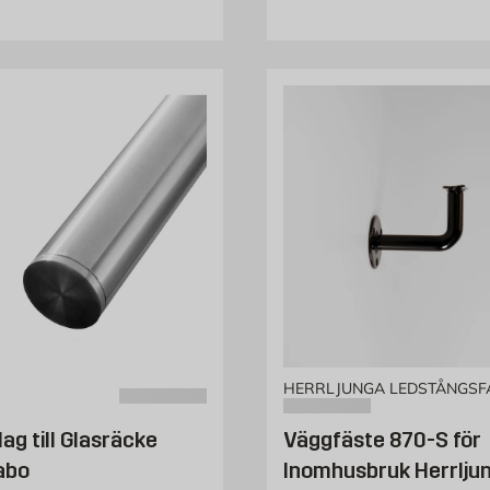
HERRLJUNGA LEDSTÅNGSF
ag till Glasräcke
Väggfäste 870-S för
abo
Inomhusbruk Herrlju