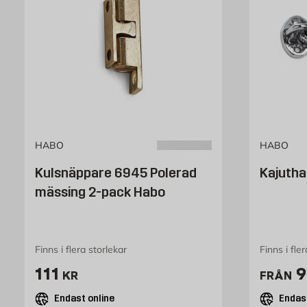
HABO
HABO
Kulsnäppare 6945 Polerad
Kajuth
mässing 2-pack Habo
Finns i flera storlekar
Finns i fle
Pris 111 kr
P
111
9
KR
FRÅN
Endast online
Endast