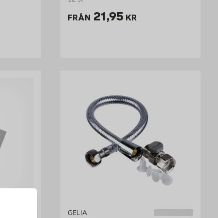
Pris 21.95 kr
21,95
FRÅN
KR
GELIA