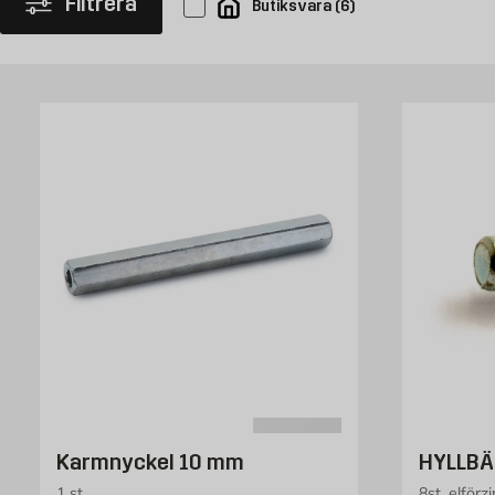
Filtrera
Butiksvara
(
6
)
erbjuda.
Karmnyckel 10 mm
HYLLBÄ
1 st
8st, elförz