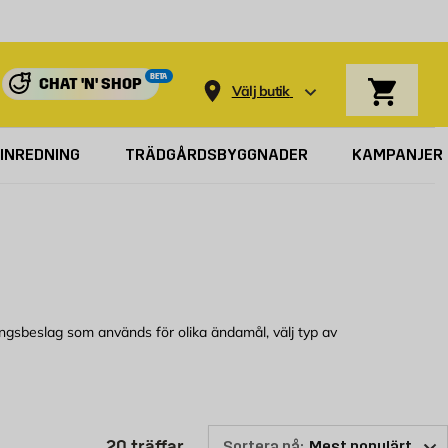
Varukorg
BETA
CHAT 'N' SHOP
Välj butik
INREDNING
TRÄDGÅRDSBYGGNADER
KAMPANJER
ingsbeslag som används för olika ändamål, välj typ av
ler kolla här online för att se vilken monteringsbeslag som vi kan
Produktlistan är uppdaterad: 20 
20
träffar
Sortera på: