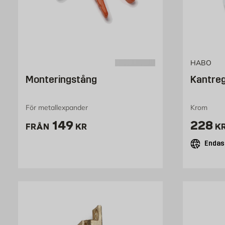
HABO
Monteringstång
Kantre
För metallexpander
Krom
Pris 149 kr
Pris 
149
228
FRÅN
KR
K
Endast