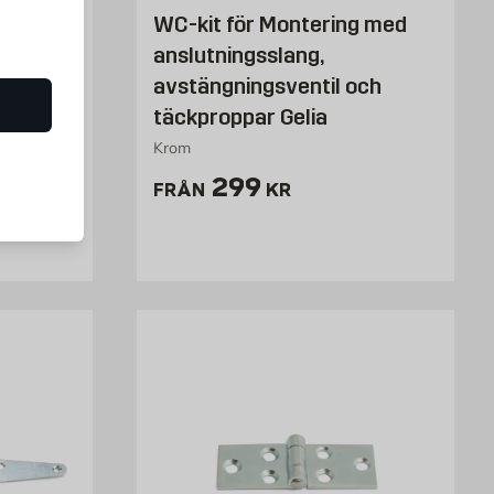
mässing
WC-kit för Montering med
anslutningsslang,
avstängningsventil och
täckproppar Gelia
Krom
Pris 299 kr
299
FRÅN
KR