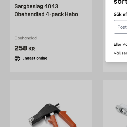
sor
Sargbeslag 4043
BLADS
Obehandlad 4-pack Habo
Sök e
Postn
Obehandlad
4 st
Eller Vä
Pris 258 kr
P
258
2
KR
FRÅN
Välj se
Endast online