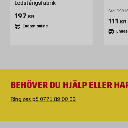
Ledstångsfabrik
Stål SS316
Pris 197 kr
197
KR
Pris 1
111
KR
Endast online
Endast
BEHÖVER DU HJÄLP ELLER HA
Ring oss på 0771 89 00 89