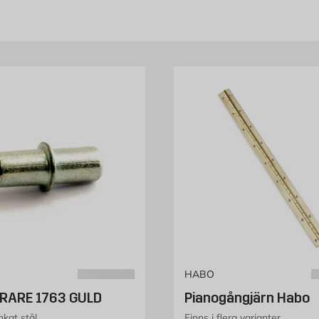
HABO
RARE 1763 GULD
Pianogångjärn Habo
inkat stål
Finns i flera varianter