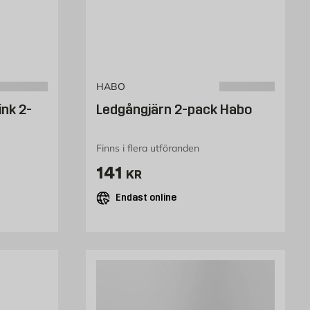
HABO
ink 2-
Ledgångjärn 2-pack Habo
Finns i flera utföranden
Pris 141 kr
141
KR
Endast online