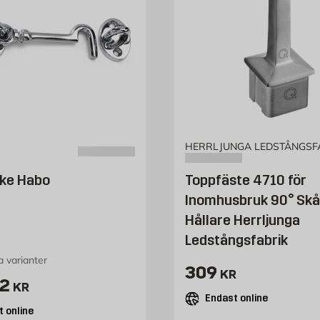
HERRLJUNGA LEDSTÅNGSF
ake Habo
Toppfäste 4710 för
Inomhusbruk 90° Skå
Hållare Herrljunga
Ledstångsfabrik
ra varianter
Pris 309 kr
309
KR
ris 92 kr
2
KR
Endast online
 online