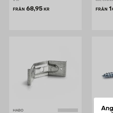
Pris 68.95 kr
P
68,95
1
FRÅN
KR
FRÅN
Ang
HABO
BÅREBO