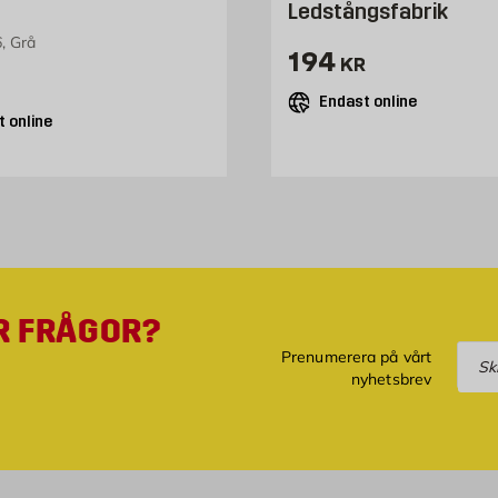
Ledstångsfabrik
, Grå
Pris 194 kr
194
KR
11 kr
Endast online
 online
R FRÅGOR?
Pre
Prenumerera på vårt
nyhetsbrev