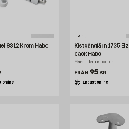
HABO
gel 8312 Krom Habo
Kistgångjärn 1735 Elz
pack Habo
Finns i flera modeller
228 kr
Pris 95 kr
95
R
FRÅN
KR
 online
Endast online