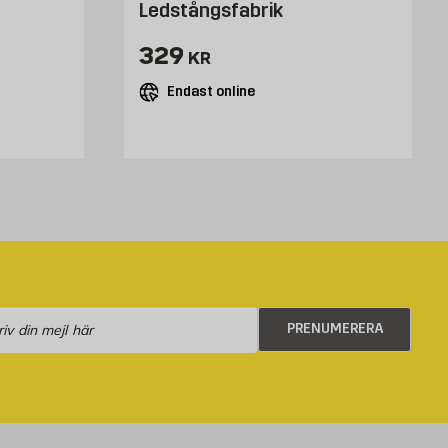
Ledstångsfabrik
Pris 329 kr
329
KR
Endast online
numerera
PRENUMERERA