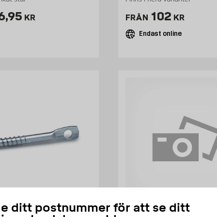
ris 16.95 kr
Pris 102 kr
6,95
102
KR
FRÅN
KR
Endast online
e ditt postnummer för att se ditt
HABO