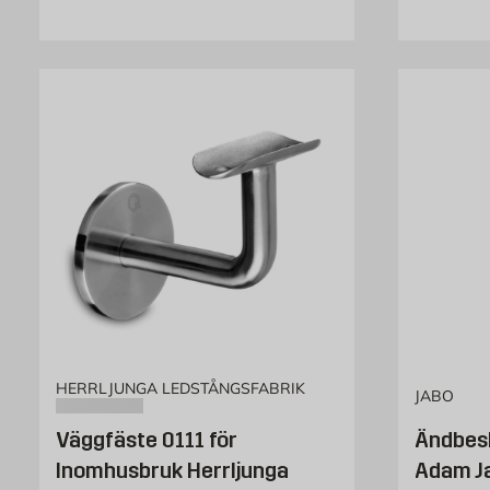
HERRLJUNGA LEDSTÅNGSFABRIK
JABO
Väggfäste 0111 för
Ändbesl
Inomhusbruk Herrljunga
Adam J