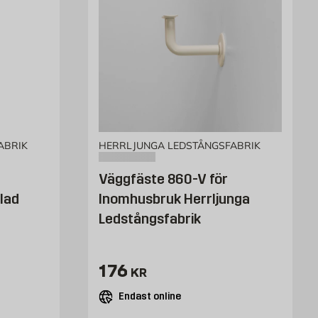
ABRIK
HERRLJUNGA LEDSTÅNGSFABRIK
Väggfäste 860-V för
lad
Inomhusbruk Herrljunga
Ledstångsfabrik
Pris 176 kr
176
KR
Endast online