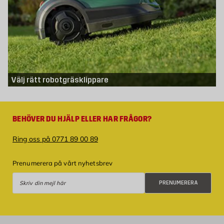
Välj rätt robotgräsklippare
BEHÖVER DU HJÄLP ELLER HAR FRÅGOR?
Ring oss på 0771 89 00 89
Prenumerera på vårt nyhetsbrev
Prenumerera
PRENUMERERA