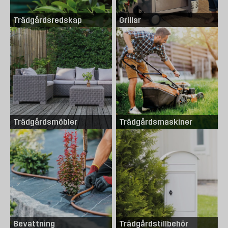
Köp trädgårdsprodukter hos Byggmax
Välkommen att kolla in vårt sortiment av tärdgårdsprodukter som du kan
Trädgårdsredskap
Grillar
köpa bekvämt från Byggmax. Kom in till din närmaste Byggmax-butik eller
kolla här online för att se vilka produkter för utemiljö som vi kan erbjuda.
Trädgårdsmöbler
Trädgårdsmaskiner
Bevattning
Trädgårdstillbehör