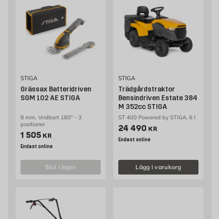
STIGA
STIGA
Grässax Batteridriven
Trädgårdstraktor
SGM 102 AE STIGA
Bensindriven Estate 384
M 352cc STIGA
8 mm, Vridbart 180° - 3
ST 400 Powered by STIGA, 6 l
positioner
Pris 24490 kr
24 490
KR
Pris 1505 kr
1 505
KR
Endast online
Endast online
slut i lager
Lägg i varukorg