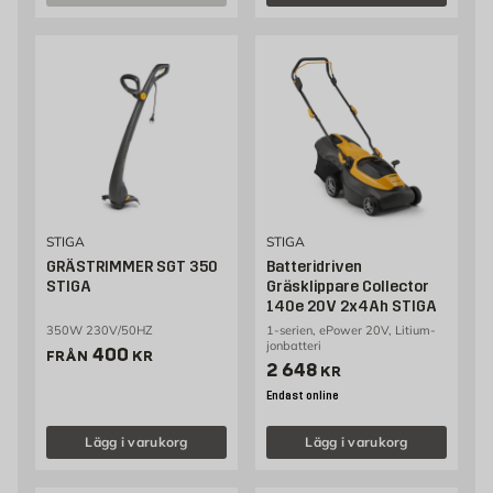
STIGA
STIGA
GRÄSTRIMMER SGT 350
Batteridriven
STIGA
Gräsklippare Collector
140e 20V 2x4Ah STIGA
350W 230V/50HZ
1-serien, ePower 20V, Litium-
jonbatteri
Pris 400 kr
400
FRÅN
KR
Pris 2648 kr
2 648
KR
Endast online
Lägg i varukorg
Lägg i varukorg