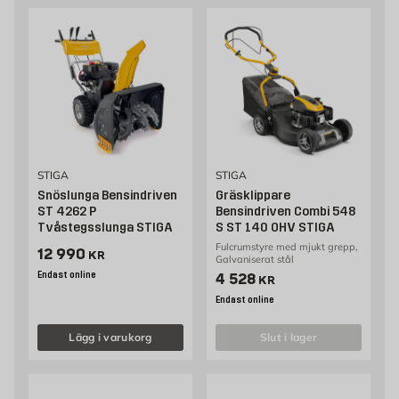
STIGA
STIGA
Snöslunga Bensindriven
Gräsklippare
ST 4262 P
Bensindriven Combi 548
Tvåstegsslunga STIGA
S ST 140 OHV STIGA
Fulcrumstyre med mjukt grepp,
Pris 12990 kr
12 990
KR
Galvaniserat stål
Endast online
Pris 4528 kr
4 528
KR
Endast online
Lägg i varukorg
slut i lager