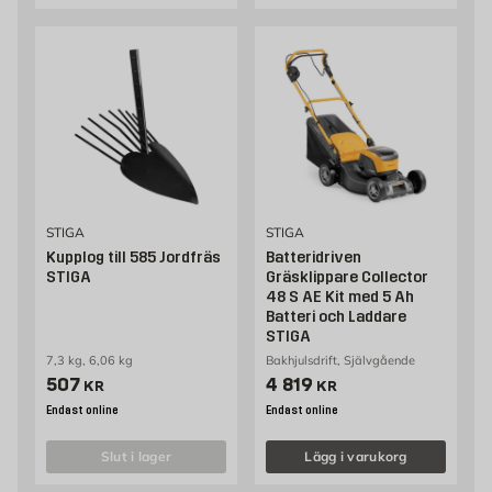
STIGA
STIGA
Kupplog till 585 Jordfräs
Batteridriven
STIGA
Gräsklippare Collector
48 S AE Kit med 5 Ah
Batteri och Laddare
STIGA
7,3 kg, 6,06 kg
Bakhjulsdrift, Självgående
Pris 507 kr
Pris 4819 kr
507
4 819
KR
KR
Endast online
Endast online
slut i lager
Lägg i varukorg