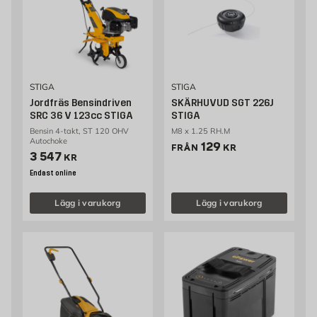
STIGA
STIGA
Jordfräs Bensindriven
SKÄRHUVUD SGT 226J
SRC 36 V 123cc STIGA
STIGA
Bensin 4-takt, ST 120 OHV
M8 x 1.25 RH.M
Autochoke
Pris 129 kr
129
FRÅN
KR
Pris 3547 kr
3 547
KR
Endast online
Lägg i varukorg
Lägg i varukorg