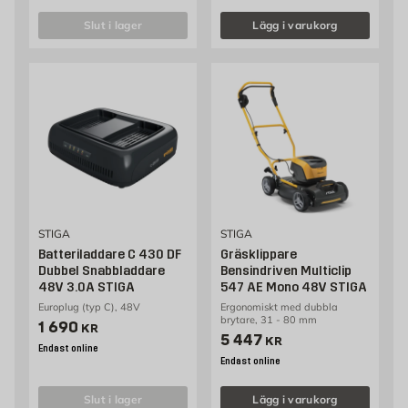
slut i lager
Lägg i varukorg
STIGA
STIGA
Batteriladdare C 430 DF
Gräsklippare
Dubbel Snabbladdare
Bensindriven Multiclip
48V 3.0A STIGA
547 AE Mono 48V STIGA
Europlug (typ C), 48V
Ergonomiskt med dubbla
brytare, 31 - 80 mm
Pris 1690 kr
1 690
KR
Pris 5447 kr
5 447
KR
Endast online
Endast online
slut i lager
Lägg i varukorg