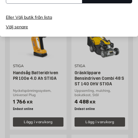
Eller Välj butik från lista
Välj senare
STIGA
STIGA
Handsåg Batteridriven
Gräsklippare
PR 100e 4.0 Ah STIGA
Bensindriven Combi 48 S
ST 140 OHV STIGA
Nyckelspänningssystem,
Uppsamling, mulching,
Universal Plug
bakutkast, Stål
Pris 1766 kr
Pris 4488 kr
1 766
4 488
KR
KR
Endast online
Endast online
Lägg i varukorg
Lägg i varukorg