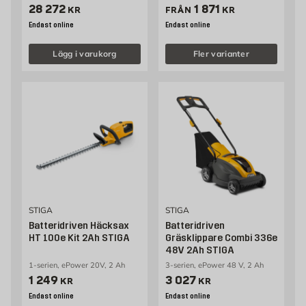
Pris 28272 kr
Pris 1871 kr
28 272
1 871
KR
FRÅN
KR
Endast online
Endast online
Lägg i varukorg
Fler varianter
STIGA
STIGA
Batteridriven Häcksax
Batteridriven
HT 100e Kit 2Ah STIGA
Gräsklippare Combi 336e
48V 2Ah STIGA
1-serien, ePower 20V, 2 Ah
3-serien, ePower 48 V, 2 Ah
Pris 1249 kr
Pris 3027 kr
1 249
3 027
KR
KR
Endast online
Endast online