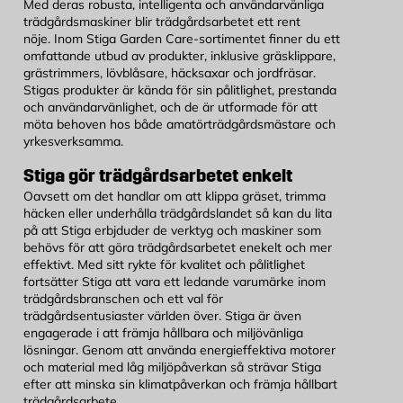
Med deras robusta, intelligenta och användarvänliga
trädgårdsmaskiner blir trädgårdsarbetet ett rent
nöje. Inom Stiga Garden Care-sortimentet finner du ett
omfattande utbud av produkter, inklusive gräsklippare,
grästrimmers, lövblåsare, häcksaxar och jordfräsar.
Stigas produkter är kända för sin pålitlighet, prestanda
och användarvänlighet, och de är utformade för att
möta behoven hos både amatörträdgårdsmästare och
yrkesverksamma.
Stiga gör trädgårdsarbetet enkelt
Oavsett om det handlar om att klippa gräset, trimma
häcken eller underhålla trädgårdslandet så kan du lita
på att Stiga erbjduder de verktyg och maskiner som
behövs för att göra trädgårdsarbetet enekelt och mer
effektivt. Med sitt rykte för kvalitet och pålitlighet
fortsätter Stiga att vara ett ledande varumärke inom
trädgårdsbranschen och ett val för
trädgårdsentusiaster världen över. Stiga är även
engagerade i att främja hållbara och miljövänliga
lösningar. Genom att använda energieffektiva motorer
och material med låg miljöpåverkan så strävar Stiga
efter att minska sin klimatpåverkan och främja hållbart
trädgårdsarbete.