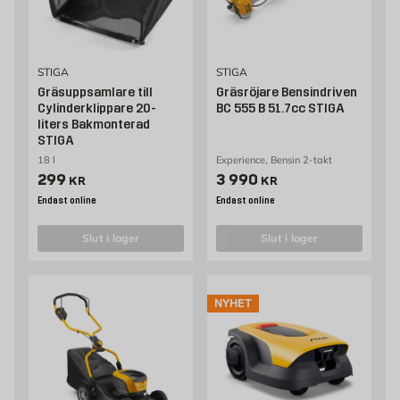
STIGA
STIGA
Gräsuppsamlare till
Gräsröjare Bensindriven
Cylinderklippare 20-
BC 555 B 51.7cc STIGA
liters Bakmonterad
STIGA
18 l
Experience, Bensin 2-takt
Pris 299 kr
Pris 3990 kr
299
3 990
KR
KR
Endast online
Endast online
slut i lager
slut i lager
NYHET