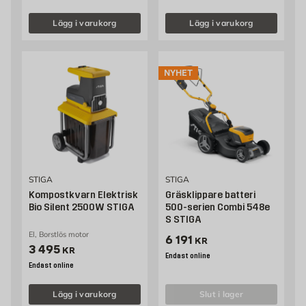
Lägg i varukorg
Lägg i varukorg
NYHET
STIGA
STIGA
Kompostkvarn Elektrisk
Gräsklippare batteri
Bio Silent 2500W STIGA
500-serien Combi 548e
S STIGA
El, Borstlös motor
Pris 6191 kr
6 191
KR
Pris 3495 kr
3 495
KR
Endast online
Endast online
Lägg i varukorg
slut i lager