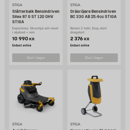
STIGA
STIGA
Slåtterbalk Bensindriven
Gräsröjare Bensindriven
Silex 87 G ST 120 OHV
BC 330 AB 25.4cc STIGA
STIGA
Experience, Skruvhjul och växel
Bensin 2-takt, Easy start
i oljebad + rem
dragstart
Pris 10990 kr
Pris 2376 kr
10 990
2 376
KR
KR
Endast online
Endast online
slut i lager
slut i lager
STIGA
STIGA