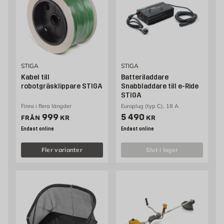
STIGA
STIGA
Kabel till
Batteriladdare
robotgräsklippare STIGA
Snabbladdare till e-Ride
STIGA
Finns i flera längder
Europlug (typ C), 18 A
Pris 999 kr
Pris 5490 kr
999
5 490
FRÅN
KR
KR
Endast online
Endast online
Fler varianter
slut i lager