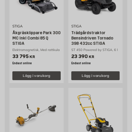
STIGA
STIGA
Åkgräsklippare Park 300
Trädgårdstraktor
MC Inkl Combi 85 Q
Bensindriven Tornado
STIGA
398 432cc STIGA
Elektromagnetisk, Med rattkula
ST 450 Powered by STIGA, 6 l
Pris 33795 kr
Pris 23390 kr
33 795
23 390
KR
KR
Endast online
Endast online
Lägg i varukorg
Lägg i varukorg