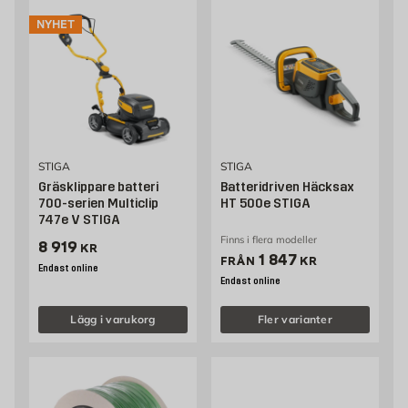
NYHET
STIGA
STIGA
Gräsklippare batteri
Batteridriven Häcksax
700-serien Multiclip
HT 500e STIGA
747e V STIGA
Finns i flera modeller
Pris 8919 kr
8 919
KR
Pris 1847 kr
1 847
FRÅN
KR
Endast online
Endast online
Lägg i varukorg
Fler varianter