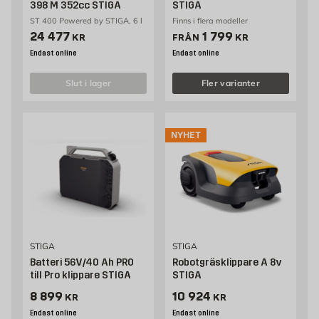
398 M 352cc STIGA
STIGA
ST 400 Powered by STIGA, 6 l
Finns i flera modeller
Pris 24477 kr
Pris 1799 kr
24 477
1 799
KR
FRÅN
KR
Endast online
Endast online
slut i lager
Fler varianter
NYHET
STIGA
STIGA
Batteri 56V/40 Ah PRO
Robotgräsklippare A 8v
till Pro klippare STIGA
STIGA
Pris 8899 kr
Pris 10924 kr
8 899
10 924
KR
KR
Endast online
Endast online