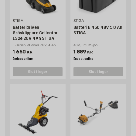
STIGA
STIGA
Batteridriven
Batteri E 450 48V 5.0 Ah
Gräsklippare Collector
STIGA
132e 20V 4Ah STIGA
1-serien, ePower 20V, 4 Ah
48V, Litium-jon
Pris 1650 kr
Pris 1889 kr
1 650
1 889
KR
KR
Endast online
Endast online
slut i lager
slut i lager