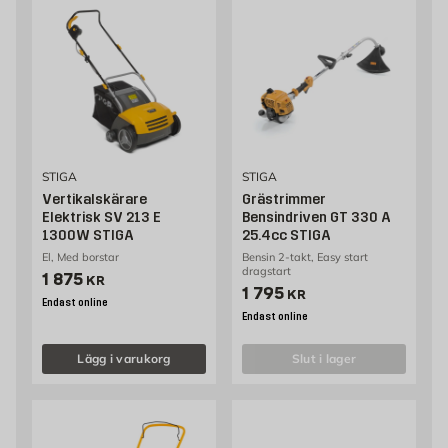
STIGA
STIGA
Vertikalskärare
Grästrimmer
Elektrisk SV 213 E
Bensindriven GT 330 A
1300W STIGA
25.4cc STIGA
El, Med borstar
Bensin 2-takt, Easy start
dragstart
Pris 1875 kr
1 875
KR
Pris 1795 kr
1 795
KR
Endast online
Endast online
Lägg i varukorg
slut i lager