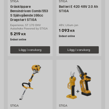
STIGA
STIGA
Gräsklippare
Batteri E 420 48V 2.0 Ah
Bensindriven Combi 553
STIGA
S Självgående 166cc
Dragstart STIGA
Experience, ST 170 OHV
48V, Litium-jon
Autochoke Powered by STIGA
Pris 1093 kr
1 093
KR
Pris 5219 kr
5 219
KR
Endast online
Endast online
Lägg i varukorg
Lägg i varukorg
STIGA
STIGA