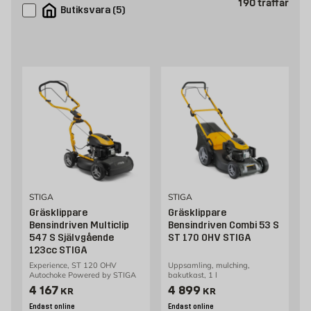
Prod
190
träffar
Butiksvara
(
5
)
STIGA
STIGA
Gräsklippare
Gräsklippare
Bensindriven Multiclip
Bensindriven Combi 53 S
547 S Självgående
ST 170 OHV STIGA
123cc STIGA
Experience, ST 120 OHV
Uppsamling, mulching,
Autochoke Powered by STIGA
bakutkast, 1 l
Pris 4167 kr
Pris 4899 kr
4 167
4 899
KR
KR
Endast online
Endast online