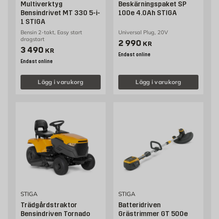
Multiverktyg
Beskärningspaket SP
Bensindrivet MT 330 5-i-
100e 4.0Ah STIGA
1 STIGA
Bensin 2-takt, Easy start
Universal Plug, 20V
dragstart
Pris 2990 kr
2 990
KR
Pris 3490 kr
3 490
KR
Endast online
Endast online
Lägg i varukorg
Lägg i varukorg
STIGA
STIGA
Trädgårdstraktor
Batteridriven
Bensindriven Tornado
Grästrimmer GT 500e