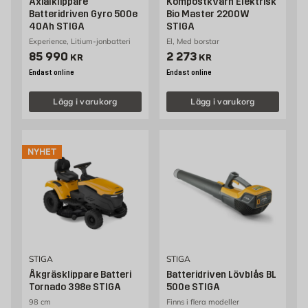
Axialklippare
Kompostkvarn Elektrisk
Batteridriven Gyro 500e
Bio Master 2200W
40Ah STIGA
STIGA
Experience, Litium-jonbatteri
El, Med borstar
Pris 85990 kr
Pris 2273 kr
85 990
2 273
KR
KR
Endast online
Endast online
Lägg i varukorg
Lägg i varukorg
NYHET
STIGA
STIGA
Åkgräsklippare Batteri
Batteridriven Lövblås BL
Tornado 398e STIGA
500e STIGA
98 cm
Finns i flera modeller