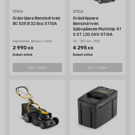
STIGA
STIGA
Gräsröjare Bensindriven
Gräsklippare
BC 535 B 32.6cc STIGA
Bensindriven
Självgående Multiclip 47
S ST 120 OHV STIGA
Experience, Bensin 2-takt
31 - 80 mm, Stål
Pris 2990 kr
Pris 4295 kr
2 990
4 295
KR
KR
Endast online
Endast online
slut i lager
slut i lager