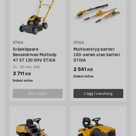
STIGA
STIGA
Gräsklippare
Multiverktyg batteri
Bensindriven Multiclip
100-serien utan batteri
47 ST 120 OHV STIGA
STIGA
31 - 80 mm, Stål
Pris 2541 kr
2 541
KR
Pris 3711 kr
3 711
KR
Endast online
Endast online
slut i lager
Lägg i varukorg