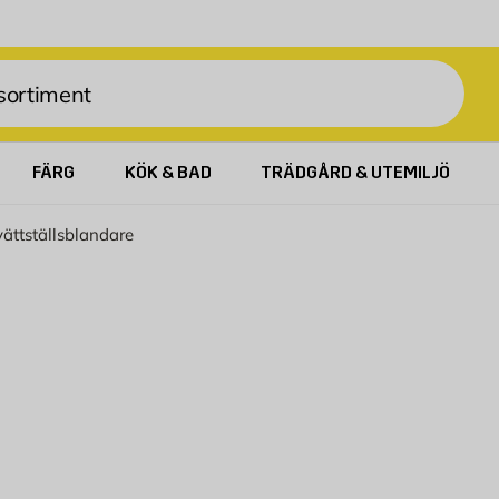
FÄRG
KÖK & BAD
TRÄDGÅRD & UTEMILJÖ
vättställsblandare
 Hos Byggmax hittar du ett brett utbud av tvättställsblandare
ensorblandare, har vi något för dig.