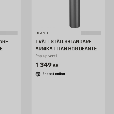
DEANTE
ARE
TVÄTTSTÄLLSBLANDARE
E
ARNIKA TITAN HÖG DEANTE
Pop-up ventil
Pris 1349 kr
1 349
KR
Endast online