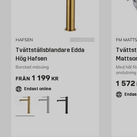
HAFSEN
FM MATT
Tvättställsblandare Edda
Tvättst
Hög Hafsen
Mattson
Borstad mässing
Med hål fö
anslutning
Pris 1199 kr
1 199
FRÅN
KR
Pris 
1 572
Endast online
Endast