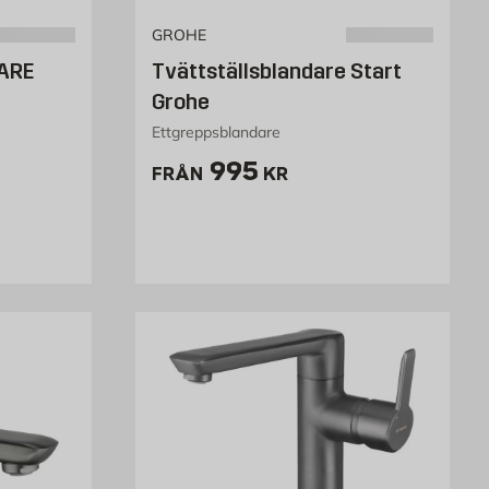
GROHE
ARE
Tvättställsblandare Start
Grohe
Ettgreppsblandare
Pris 995 kr
995
FRÅN
KR