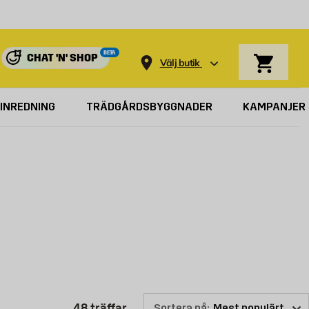
Varukorg
BETA
CHAT 'N' SHOP
Välj butik
INREDNING
TRÄDGÅRDSBYGGNADER
KAMPANJER
 i olika stilar, material, färger och funktioner. Oavsett om
Produktlistan är uppdaterad: 48 
48
träffar
Sortera på: