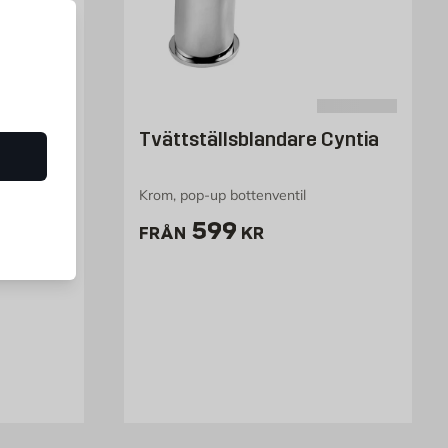
9000E II
Tvättställsblandare Cyntia
kstängande
Krom, pop-up bottenventil
Pris 599 kr
599
FRÅN
KR