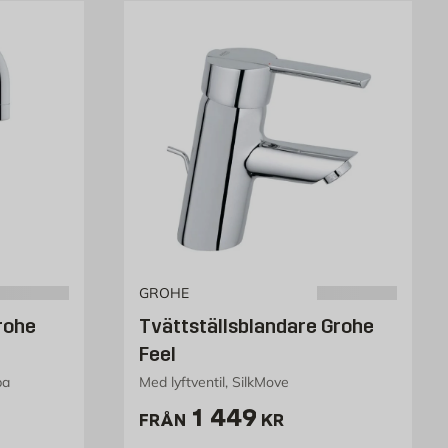
GROHE
rohe
Tvättställsblandare Grohe
Feel
pa
Med lyftventil, SilkMove
r
Pris 1449 kr
1 449
FRÅN
KR