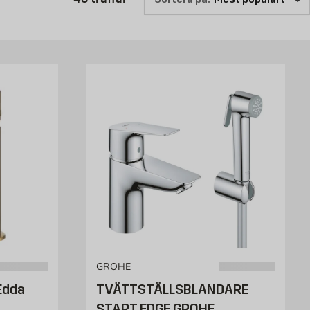
som krom, mässing, svart och koppar.
ljöer.
hela badrummets stil. Oavsett om du renoverar eller bara
GROHE
Edda
TVÄTTSTÄLLSBLANDARE
START EDGE GROHE