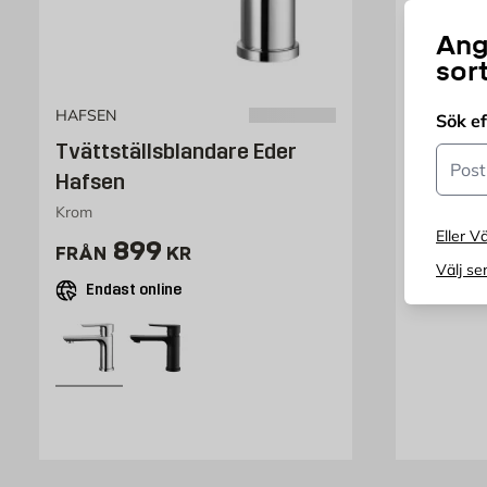
Ang
sor
HAFSEN
FM MATT
Sök e
Tvättställsblandare Eder
Tvättst
Postn
Hafsen
Mattss
Krom
Energiklas
Eller Vä
Pris 899 kr
Pris 1
899
1 199
FRÅN
KR
Välj se
Endast online
Endast