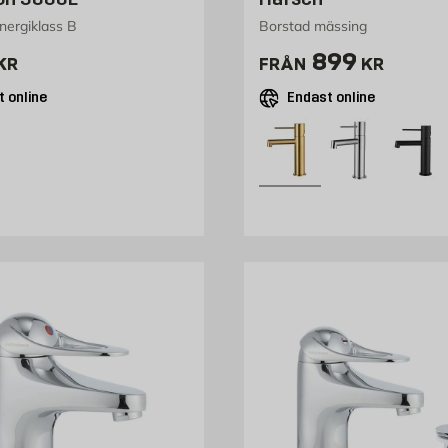
yggmax
nergiklass B
Borstad mässing
195 kr
Pris 899 kr
899
andaren för ditt badrum. Vi erbjuder smidiga leveranser och 
KR
FRÅN
KR
 online
Endast online