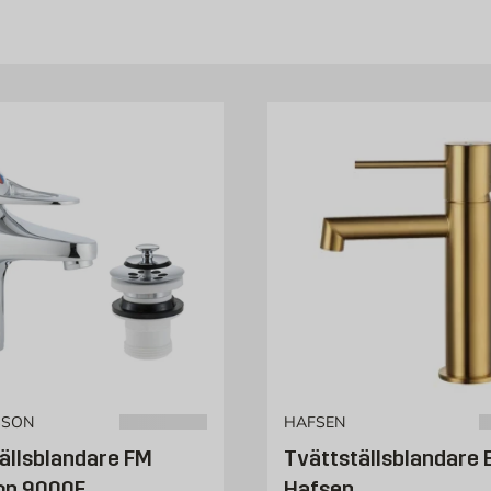
 tänka på:
er klassisk och tidlös? Vi erbjuder flera olika färger och material, så
ende
tvättställ
, medan en låg modell är mer kompakt och diskret.
eniska och energieffektiva, perfekta både för hemmet och offentliga mi
 badkarsblandare
n även
och
, så att du kan matcha 
duschblandare
badkarsblandare
r dig.
ken som:
.
SSON
HAFSEN
ällsblandare FM
Tvättställsblandare 
on 9000E
Hafsen