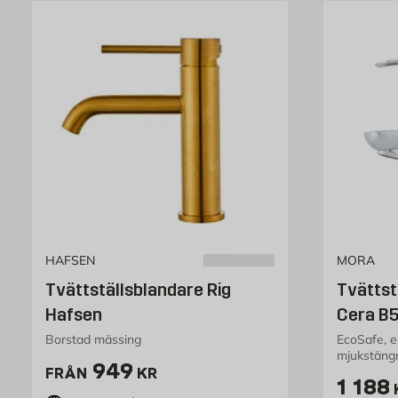
HAFSEN
MORA
Tvättställsblandare Rig
Tvättst
Hafsen
Cera B
Borstad mässing
EcoSafe, e
mjukstäng
Pris 949 kr
949
FRÅN
KR
Pris 1
1 188