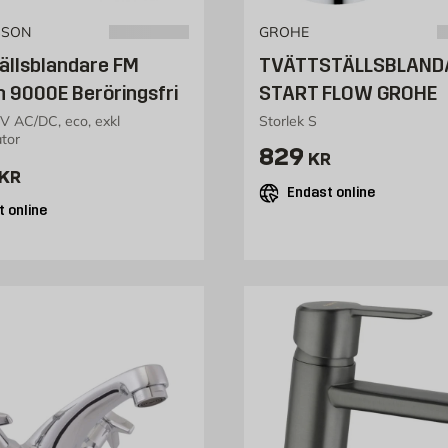
SSON
GROHE
ällsblandare FM
TVÄTTSTÄLLSBLAND
 9000E Beröringsfri
START FLOW GROHE
2V AC/DC, eco, exkl
Storlek S
tor
Pris 829 kr
829
KR
2961 kr
KR
Endast online
 online