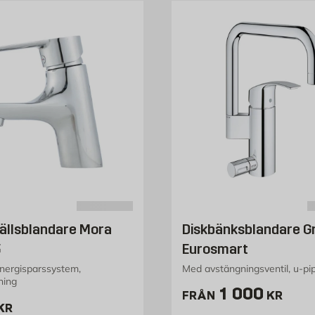
ällsblandare Mora
Diskbänksblandare G
5
Eurosmart
nergisparssystem,
Med avstängningsventil, u-pi
ning
Pris 1000 k
1 000
FRÅN
KR
188 kr
KR