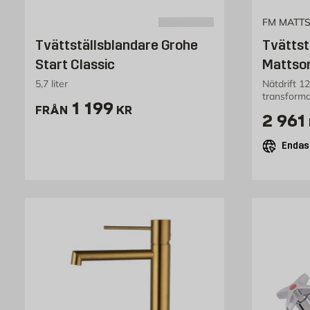
FM MATT
Tvättställsblandare Grohe
Tvättst
Start Classic
Mattson
5,7 liter
Nätdrift 1
transforma
Pris 1199 kr
1 199
FRÅN
KR
Pris 
2 961
Endast