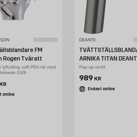
SSON
DEANTE
ällsblandare FM
TVÄTTSTÄLLSBLAND
 Rogen Tvåratt
ARNIKA TITAN DEANT
r lyftstång, soft PEX-rör med
Pop-up ventil
 lekande G3/8
Pris 989 kr
989
KR
1572 kr
KR
Endast online
 online