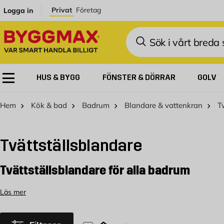
Hoppa till innehållet
Privat
Företag
Logga in
Sök
HUS & BYGG
FÖNSTER & DÖRRAR
GOLV
Hem
Kök & bad
Badrum
Blandare & vattenkran
T
Tvättställsblandare
Tvättställsblandare för alla badrum
Behöver du en ny tvättställsblandare? Då har du kommit rätt!
Läs mer
du söker en modern ettgreppsblandare eller en beröringsfri s