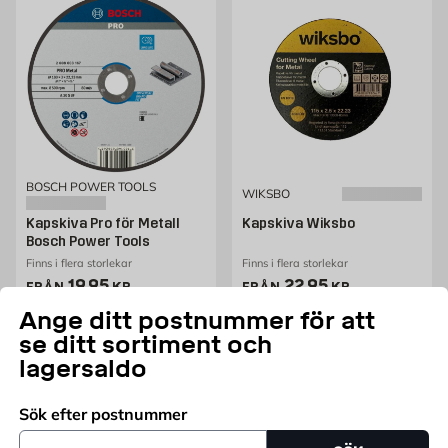
BOSCH POWER TOOLS
WIKSBO
Kapskiva Pro för Metall
Kapskiva Wiksbo
Bosch Power Tools
Finns i flera storlekar
Finns i flera storlekar
Pris 19.95 kr
Pris 22.95 kr
19,95
22,95
FRÅN
KR
FRÅN
KR
Ange ditt postnummer för att
Fler varianter
Fler varianter
se ditt sortiment och
lagersaldo
Sök efter postnummer
Postnummer