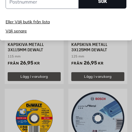
SÖK
Eller Välj butik från lista
Välj senare
DEWALT
DEWALT
KAPSKIVA METALL
KAPSKIVA METALL
3X115MM DEWALT
3X125MM DEWALT
115 mm
125 mm
Pris 26.95 kr
Pris 26.95 kr
26,95
26,95
FRÅN
KR
FRÅN
KR
Lägg i varukorg
Lägg i varukorg