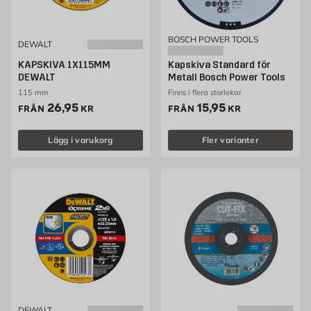
BOSCH POWER TOOLS
DEWALT
KAPSKIVA 1X115MM
Kapskiva Standard för
DEWALT
Metall Bosch Power Tools
115 mm
Finns i flera storlekar
Pris 26.95 kr
Pris 15.95 kr
26,95
15,95
FRÅN
KR
FRÅN
KR
Lägg i varukorg
Fler varianter
DEWALT