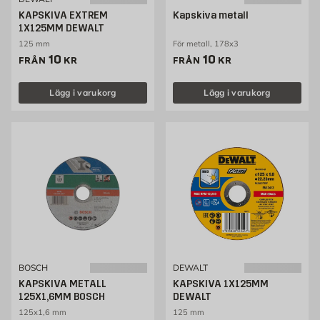
KAPSKIVA EXTREM
Kapskiva metall
1X125MM DEWALT
125 mm
För metall, 178x3
Pris 10 kr
Pris 10 kr
10
10
FRÅN
KR
FRÅN
KR
Lägg i varukorg
Lägg i varukorg
BOSCH
DEWALT
KAPSKIVA METALL
KAPSKIVA 1X125MM
125X1,6MM BOSCH
DEWALT
125x1,6 mm
125 mm