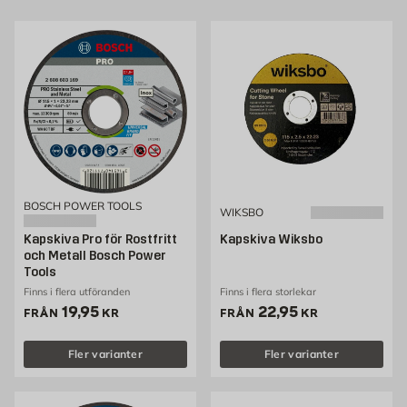
BOSCH POWER TOOLS
WIKSBO
Kapskiva Pro för Rostfritt
Kapskiva Wiksbo
och Metall Bosch Power
Tools
Finns i flera utföranden
Finns i flera storlekar
Pris 19.95 kr
Pris 22.95 kr
19,95
22,95
FRÅN
KR
FRÅN
KR
Fler varianter
Fler varianter