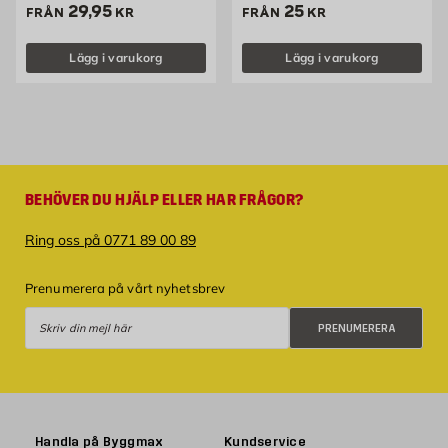
Pris 29.95 kr
Pris 25 kr
29,95
25
FRÅN
KR
FRÅN
KR
Lägg i varukorg
Lägg i varukorg
BEHÖVER DU HJÄLP ELLER HAR FRÅGOR?
Ring oss på 0771 89 00 89
Prenumerera på vårt nyhetsbrev
Prenumerera
PRENUMERERA
Handla på Byggmax
Kundservice