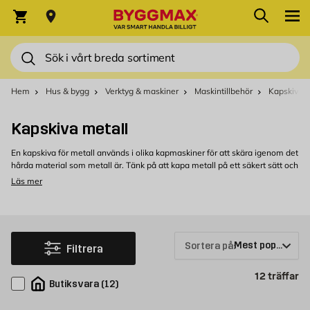
Hoppa till innehållet
Sök
Varukorg
Sök
Hem
Hus & bygg
Verktyg & maskiner
Maskintillbehör
Kapskiva
Kapskiva metall
En kapskiva för metall används i olika kapmaskiner för att skära igenom det
hårda material som metall är. Tänk på att kapa metall på ett säkert sätt och
att använda rätt skyddsutrustning, inklusive skyddsglasögon och handskar.
Läs mer
Köp kapskiva till metall hos Byggmax
Välkommen att kolla in vårt sortiment av kapskivor till metall som du kan
köpa bekvämt från Byggmax. Kom in till din närmaste Byggmax-butik eller
kolla här online för att se vilken kapskiva till metall som vi kan erbjuda.
Sortera på:
Filtrera
Pr
12
träffar
Butiksvara
(
12
)