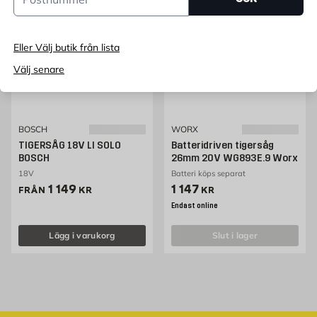
Eller Välj butik från lista
Välj senare
BOSCH
WORX
TIGERSÅG 18V LI SOLO
Batteridriven tigersåg
BOSCH
26mm 20V WG893E.9 Worx
18V
Batteri köps separat
Pris 1149 kr
Pris 1147 kr
1 149
1 147
FRÅN
KR
KR
Endast online
Lägg i varukorg
slut i lager