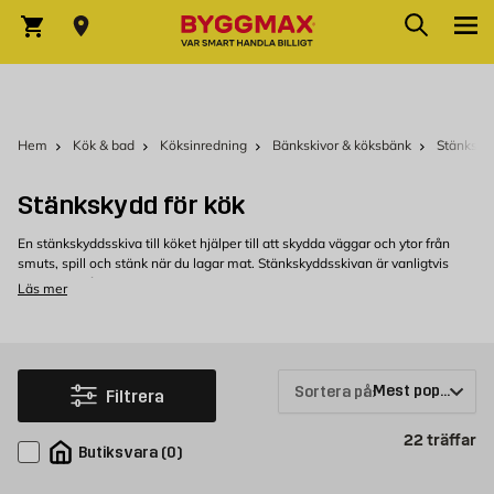
Hoppa till innehållet
Sök
Varukorg
Hem
Kök & bad
Köksinredning
Bänkskivor & köksbänk
Stänksky
Stänkskydd för kök
En stänkskyddsskiva till köket hjälper till att skydda väggar och ytor från
smuts, spill och stänk när du lagar mat. Stänkskyddsskivan är vanligtvis
monterad på väggen bakom spis,
diskbänk
och andra matlagningsytor
Läs mer
istället för exempelvis
kakel
. Stänkskyddsskivor finns i olika material, välj
det som passar din personliga smak, budget och dina behov.
Köp stänkskyddsskiva hos Byggmax
Välkommen att kolla in vårt sortiment av stänkskyddsskivor som du kan
Sortera på:
Filtrera
köpa bekvämt från Byggmax. Kom in till din närmaste Byggmax-butik eller
kolla här online för att se vilken stänkskyddsskiva som vi kan erbjuda.
Pr
22
träffar
Butiksvara
(
0
)