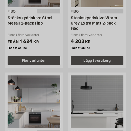
FIBO
FIBO
Stänkskyddskiva Steel
Stänkskyddskiva Warm
Metall 2-pack Fibo
Grey Extra Matt 2-pack
Fibo
Finns i flera varianter
Finns i flera varianter
Pris 1624 kr
Pris 4203 kr
1 624
4 203
FRÅN
KR
KR
Endast online
Endast online
Fler varianter
Lägg i varukorg