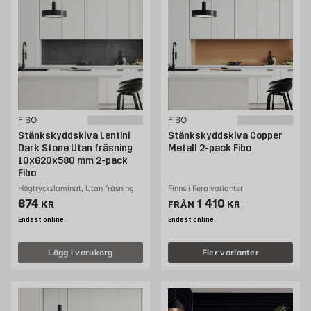
FIBO
FIBO
Stänkskyddskiva Lentini
Stänkskyddskiva Copper
Dark Stone Utan fräsning
Metall 2-pack Fibo
10x620x580 mm 2-pack
Fibo
Högtryckslaminat, Utan fräsning
Finns i flera varianter
Pris 874 kr
Pris 1410 kr
874
1 410
KR
FRÅN
KR
Endast online
Endast online
Lägg i varukorg
Fler varianter