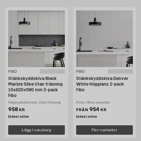
FIBO
FIBO
Stänkskyddskiva Black
Stänkskyddskiva Denver
Marble Silke Utan fräsning
White Högglans 2-pack
10x620x580 mm 2-pack
Fibo
Fibo
Högtryckslaminat, Utan fräsning
Finns i flera varianter
Pris 958 kr
Pris 954 kr
958
954
KR
FRÅN
KR
Endast online
Endast online
Lägg i varukorg
Fler varianter