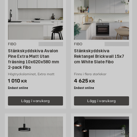
FIBO
FIBO
Stänkskyddskiva Avalon
Stänkskyddskiva
Pine Extra Matt Utan
Rektangel Brickwall 15x7
fräsning 10x620x580 mm
cm White Slate Fibo
2-pack Fibo
Högtryckslaminat, Extra matt
Finns i flera storlekar
Pris 1010 kr
Pris 4625 kr
1 010
4 625
KR
KR
Endast online
Endast online
Lägg i varukorg
Lägg i varukorg