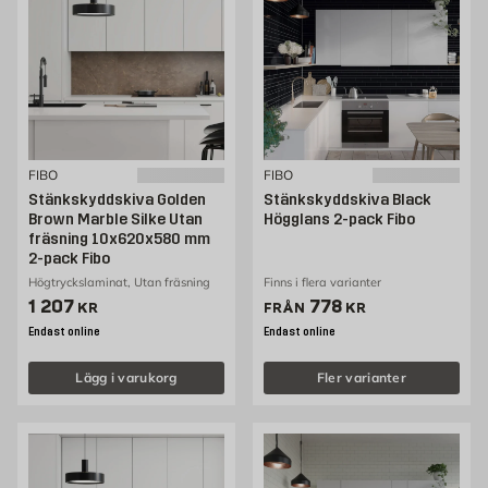
FIBO
FIBO
Stänkskyddskiva Golden
Stänkskyddskiva Black
Brown Marble Silke Utan
Högglans 2-pack Fibo
fräsning 10x620x580 mm
2-pack Fibo
Högtryckslaminat, Utan fräsning
Finns i flera varianter
Pris 1207 kr
Pris 778 kr
1 207
778
KR
FRÅN
KR
Endast online
Endast online
Lägg i varukorg
Fler varianter