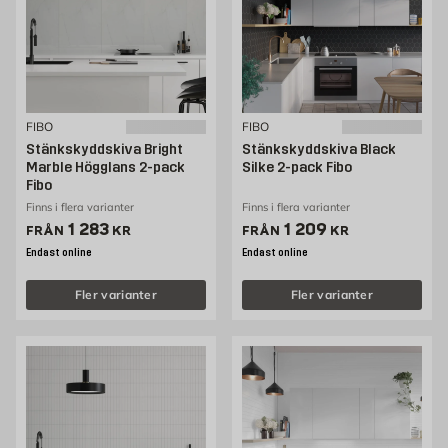
FIBO
FIBO
Stänkskyddskiva Bright
Stänkskyddskiva Black
Marble Högglans 2-pack
Silke 2-pack Fibo
Fibo
Finns i flera varianter
Finns i flera varianter
Pris 1283 kr
Pris 1209 kr
1 283
1 209
FRÅN
KR
FRÅN
KR
Endast online
Endast online
Fler varianter
Fler varianter