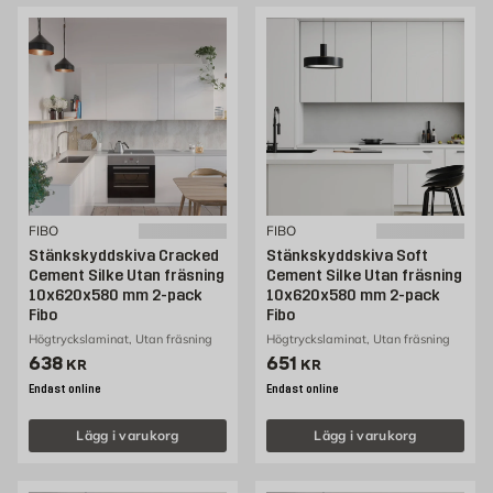
FIBO
FIBO
Stänkskyddskiva Cracked
Stänkskyddskiva Soft
Cement Silke Utan fräsning
Cement Silke Utan fräsning
10x620x580 mm 2-pack
10x620x580 mm 2-pack
Fibo
Fibo
Högtryckslaminat, Utan fräsning
Högtryckslaminat, Utan fräsning
Pris 638 kr
Pris 651 kr
638
651
KR
KR
Endast online
Endast online
Lägg i varukorg
Lägg i varukorg