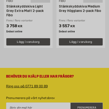
FIBO
FIBO
Stänkskyddskiva Light
Stänkskyddskiva Medium
Grey Extra Matt 2-pack
Grey Högglans 2-pack Fibo
Fibo
Finns i flera varianter
Finns i flera varianter
Pris 3758 kr
Pris 3557 kr
3 758
3 557
KR
KR
Endast online
Endast online
Lägg i varukorg
Lägg i varukorg
BEHÖVER DU HJÄLP ELLER HAR FRÅGOR?
Ring oss på 0771 89 00 89
Prenumerera på vårt nyhetsbrev
Prenumerera
PRENUMERERA