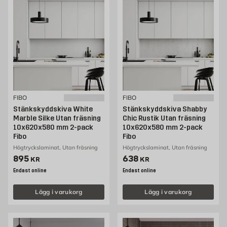
FIBO
FIBO
Stänkskyddskiva White
Stänkskyddskiva Shabby
Marble Silke Utan fräsning
Chic Rustik Utan fräsning
10x620x580 mm 2-pack
10x620x580 mm 2-pack
Fibo
Fibo
Högtryckslaminat, Utan fräsning
Högtryckslaminat, Utan fräsning
Pris 895 kr
Pris 638 kr
895
638
KR
KR
Endast online
Endast online
Lägg i varukorg
Lägg i varukorg