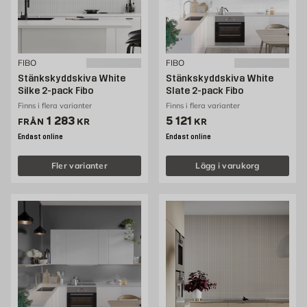
FIBO
FIBO
Stänkskyddskiva White
Stänkskyddskiva White
Silke 2-pack Fibo
Slate 2-pack Fibo
Finns i flera varianter
Finns i flera varianter
Pris 1283 kr
Pris 5121 kr
1 283
5 121
FRÅN
KR
KR
Endast online
Endast online
Fler varianter
Lägg i varukorg