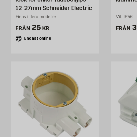
12-27mm Schneider Electric
Finns i flera modeller
Vit, IP56
Pris 25 kr
P
25
3
FRÅN
KR
FRÅN
Endast online