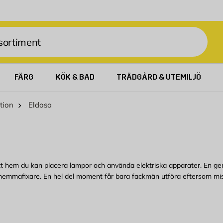
FÄRG
KÖK & BAD
TRÄDGÅRD & UTEMILJÖ
ation
Eldosa
tt hem du kan placera lampor och använda elektriska apparater. En geno
m hemmafixare. En hel del moment får bara fackmän utföra eftersom mis
 oss i någon av våra butiker. Vi kan även hjälpa till med professionell