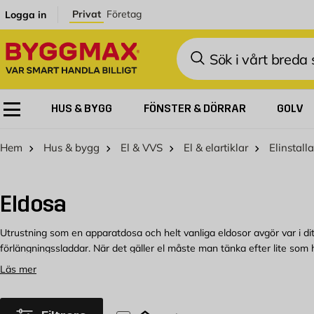
Hoppa till innehållet
Privat
Företag
Logga in
Sök
HUS & BYGG
FÖNSTER & DÖRRAR
GOLV
Hem
Hus & bygg
El & VVS
El & elartiklar
Elinstall
Eldosa
Utrustning som en apparatdosa och helt vanliga eldosor avgör var i di
förlängningssladdar. När det gäller el måste man tänka efter lite so
Om du är osäker på vad du klarar själv så är du välkommen att prata med
Läs mer
din lägenhet.