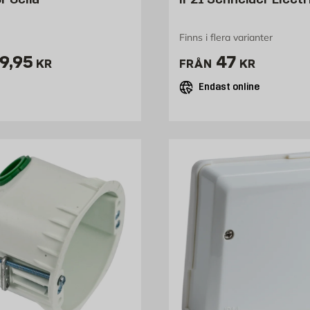
Finns i flera varianter
ris 39.95 kr
Pris 47 kr
9,95
47
KR
FRÅN
KR
Endast online