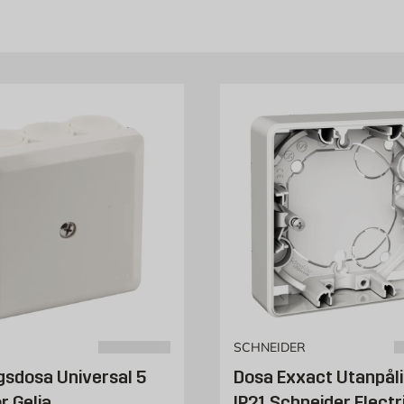
ge sedan någon såg över kabeldragningar och el dosor är det förmodlige
hand. Vilka eldosor du ska välja beror mycket på vad du har för vägga
tt prydligt hål för din nya dosa. Med genomtänkta lösningar för el ska
ggmax
ortiment och vi hjälper dig gärna om du är osäker på vad du behöver.
SCHNEIDER
gsdosa Universal 5
Dosa Exxact Utanpål
 Gelia
IP21 Schneider Electr