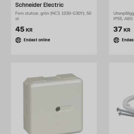
Schneider Electric
Fem stutsar, grön (NCS 1030-G30Y), 50
Utanpåligg
st
IP55, ABS
Pris 45 kr
Pris 3
45
37
KR
KR
Endast online
Endast