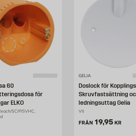
GELIA
sa 60
Doslock för Koppling
teringsdosa för
Skruvfastsättning o
ggar ELKO
ledningsuttag Gelia
Reach/SCIP/SVHC,
Vit
ad
Pris 19.95 k
19,95
FRÅN
KR
9 kr