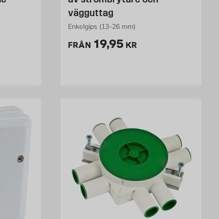
vägguttag
Enkelgips (13-26 mm)
Pris 19.95 kr
19,95
FRÅN
KR