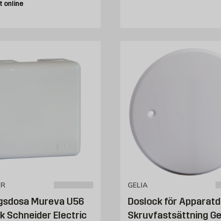
 online
ER
GELIA
ngsdosa Mureva U56
Doslock för Apparat
ck Schneider Electric
Skruvfastsättning Ge