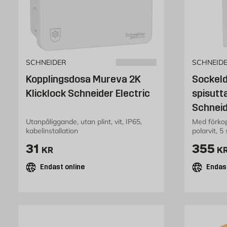
SCHNEIDER
SCHNEID
Kopplingsdosa Mureva 2K
Sockeld
Klicklock Schneider Electric
spisutt
Schneid
Utanpåliggande, utan plint, vit, IP65,
Med förkop
kabelinstallation
polarvit, 5 
Pris 31 kr
Pris 
31
355
KR
K
Endast online
Endast