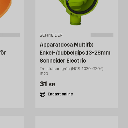
SCHNEIDER
Apparatdosa Multifix
för
Enkel-/dubbelgips 13-26mm
Schneider Electric
Tre stutsar, grön (NCS 1030-G30Y),
IP20
Pris 31 kr
31
KR
Endast online