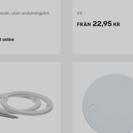
ande, utan anslutningplint,
Vit
Pris 22.95 
22,95
FRÅN
KR
7 kr
 online