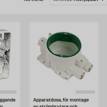
n dags att göra en insats. Om du bara vill ha nya praktiska funktioner
r. Vi har modeller som passar för alla vanligt förekommande
par du förutsättningar för god belysning i ditt hem.
iggande
Apparatdosa, för montage
ic
av strömbrytare och