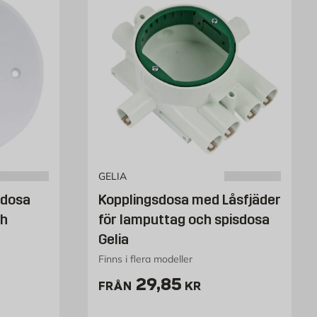
GELIA
sdosa
Kopplingsdosa med Låsfjäder
ch
för lamputtag och spisdosa
Gelia
Finns i flera modeller
r
Pris 29.85 kr
29,85
FRÅN
KR