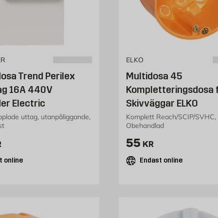
ER
ELKO
osa Trend Perilex
Multidosa 45
ag 16A 440V
Kompletteringsdosa 
er Electric
Skivväggar ELKO
plade uttag, utanpåliggande,
Komplett Reach/SCIP/SVHC,
st
Obehandlad
355 kr
Pris 55 kr
55
R
KR
 online
Endast online