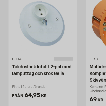
GELIA
ELKO
Takdoslock Infällt 2-pol med
Multido
lamputtag och krok Gelia
Komplet
Skivvä
Finns i flera utföranden
Komplett 
Obehandl
Pris 64.95 kr
64,95
FRÅN
KR
Pris 6
69
KR