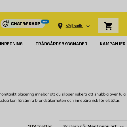
Varukorg
BETA
CHAT 'N' SHOP
Välj butik
INREDNING
TRÄDGÅRDSBYGGNADER
KAMPANJER
mtänkt placering innebär att du slipper riskera att snubbla över fula
stag kan försämra brandsäkerheten och innebära risk för elstötar.
a eltjänster om du vill genomföra ett större projekt i ditt hem eller
Produktlistan är uppdaterad: 103
103
träffar
Sortera på: