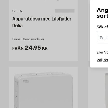
Ang
GELIA
GELIA
sor
Apparatdosa med Låsfjäder
Appara
Gelia
Komplet
Sök e
mm ansl
Postn
Finns i flera modeller
Vit
Pris 24.95 kr
P
24,95
3
FRÅN
KR
FRÅN
Eller Vä
Välj se