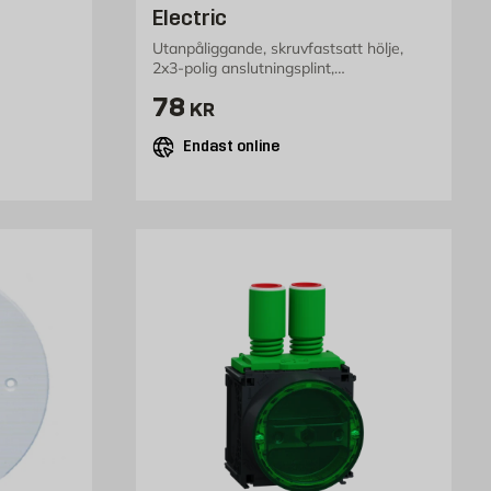
Electric
Utanpåliggande, skruvfastsatt hölje,
2x3-polig anslutningsplint,
kr
kabelinstallation
Pris 78 kr
78
KR
Endast online