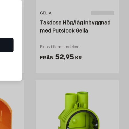
GELIA
Takdosa Hög/låg inbyggnad
4 med
med Putslock Gelia
Finns i flera storlekar
kr
Pris 52.95 kr
52,95
FRÅN
KR