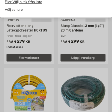
Eller Välj butik från lista
Välj senare
HORTUS
GARDENA
Flexvattenslang
Slang Classic 13 mm (1/2")
Latex/polyester HORTUS
20 m Gardena
Finns i flera längder
1/2"
Pris 279 kr
Pris 299 kr
279
299
FRÅN
KR
FRÅN
KR
Endast online
Fler varianter
Lägg i varukorg