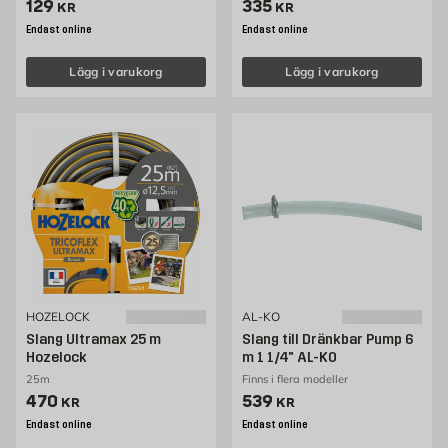
Pris 129 kr
Pris 335 kr
129
335
KR
KR
Endast online
Endast online
Lägg i varukorg
Lägg i varukorg
HOZELOCK
AL-KO
Slang Ultramax 25 m
Slang till Dränkbar Pump 6
Hozelock
m 1 1/4" AL-KO
25m
Finns i flera modeller
Pris 470 kr
Pris 539 kr
470
539
KR
KR
Endast online
Endast online