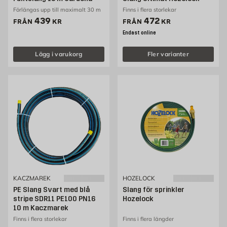
Förlängas upp till maximalt 30 m
Finns i flera storlekar
Pris 439 kr
Pris 472 kr
439
472
FRÅN
KR
FRÅN
KR
Endast online
Lägg i varukorg
Fler varianter
KACZMAREK
HOZELOCK
PE Slang Svart med blå
Slang för sprinkler
stripe SDR11 PE100 PN16
Hozelock
10 m Kaczmarek
Finns i flera storlekar
Finns i flera längder