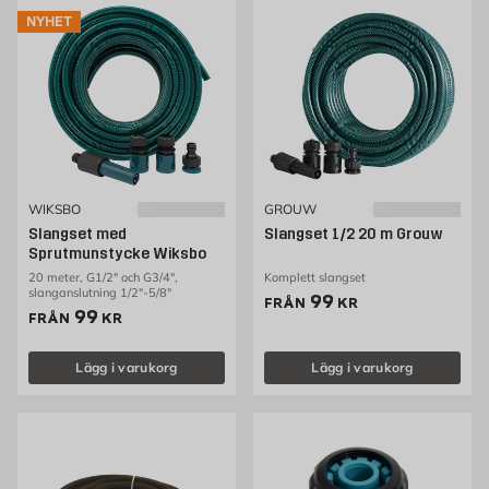
NYHET
WIKSBO
GROUW
Slangset med
Slangset 1/2 20 m Grouw
Sprutmunstycke Wiksbo
20 meter, G1/2" och G3/4",
Komplett slangset
slanganslutning 1/2"-5/8"
Pris 99 kr
99
FRÅN
KR
Pris 99 kr
99
FRÅN
KR
Lägg i varukorg
Lägg i varukorg