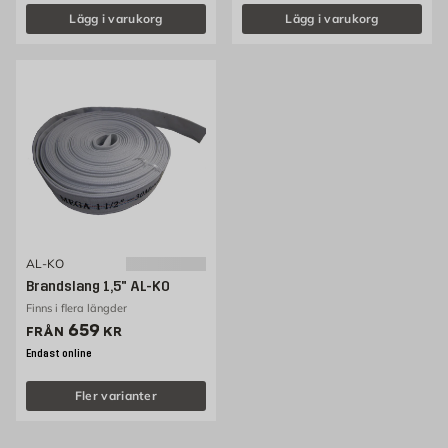
Lägg i varukorg
Lägg i varukorg
AL-KO
Brandslang 1,5" AL-KO
Finns i flera längder
Pris 659 kr
659
FRÅN
KR
Endast online
Fler varianter