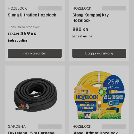
HOZELOCK
HOZELOCK
Slang Ultraflex Hozelock
Slang Kampanj Kry
Hozelock
Finns i flera storlekar
Pris 220 kr
220
KR
Pris 369 kr
369
FRÅN
KR
Endast online
Endast online
Fler varianter
Lägg i varukorg
GARDENA
HOZELOCK
Fuktslang 15 m Gardena
Slang Ultimat Hozelock