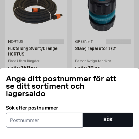
HORTUS
GREEN>IT
Fuktslang Svart/Orange
Slang reparator 1/2"
HORTUS
Finns i flera längder
Passar övriga fabrikat
Pris 169 kr
Pris 10 kr
169
10
FRÅN
KR
FRÅN
KR
Endast online
Ange ditt postnummer för att
se ditt sortiment och
Fler varianter
Lägg i varukorg
lagersaldo
Sök efter postnummer
Postnummer
SÖK