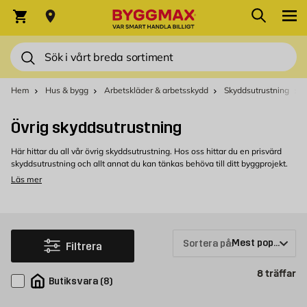
Hoppa till innehållet
Sök
Varukorg
Sök
Hem
Hus & bygg
Arbetskläder & arbetsskydd
Skyddsutrustning
Övrig skyddsutrustning
Här hittar du all vår övrig skyddsutrustning. Hos oss hittar du en prisvärd
skyddsutrustning och allt annat du kan tänkas behöva till ditt byggprojekt.
Läs mer
Övrig skyddsutrustning hos Byggmax
Välkommen att kolla in vårt sortiment som du kan köpa bekvämt från
Byggmax. Kom in till din närmaste Byggmax-butik eller kolla här online för
att se vilken skyddsutrustning som vi kan erbjuda.
Sortera på:
Filtrera
Pr
8
träffar
Butiksvara
(
8
)