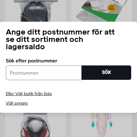
Ange ditt postnummer för att
se ditt sortiment och
GLOVES PRO
FIXOR
lagersaldo
Knäskydd Onesize 2-pack
Tvättduk Impregnerad 1 st
BeeFree
Fixor
Sök efter postnummer
Slitstark , EN 14404+A1:2010
Impregnerad
Pris 159 kr
Pris 79.95 kr
159
79,95
Postnummer
FRÅN
KR
FRÅN
KR
SÖK
Lägg i varukorg
Lägg i varukorg
Eller Välj butik från lista
Välj senare