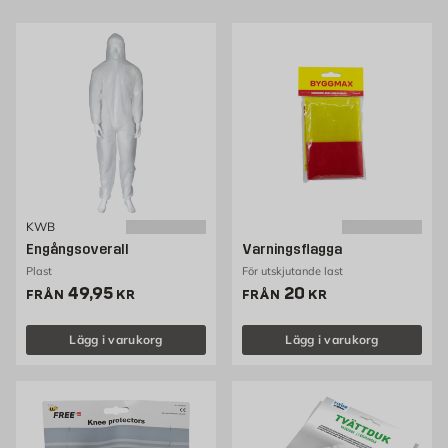
KWB
Engångsoverall
Varningsflagga
Plast
För utskjutande last
Pris 49.95 kr
Pris 20 kr
49,95
20
FRÅN
KR
FRÅN
KR
Lägg i varukorg
Lägg i varukorg