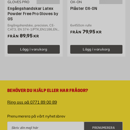
GLOVES PRO
OX-ON
Engångshandskar Latex
Plåster OX-ON
Powder Free Pro Gloves by
OS
Engångshandske, precision, CE-
6x450cm rulle
CAT3, EN 374-1/PTK,EN1186,EN-
Pris 79.95 kr
79,95
FRÅN
KR
21420,
Pris 89.95 kr
89,95
FRÅN
KR
Lägg i varukorg
Lägg i varukorg
BEHÖVER DU HJÄLP ELLER HAR FRÅGOR?
Ring oss på 0771 89 00 89
Prenumerera på vårt nyhetsbrev
Prenumerera
PRENUMERERA