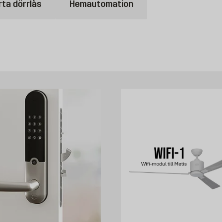
ta dörrlås
Hemautomation
 kan köpa bekvämt från Byggmax. Kom in till din närmaste Byggmax-buti