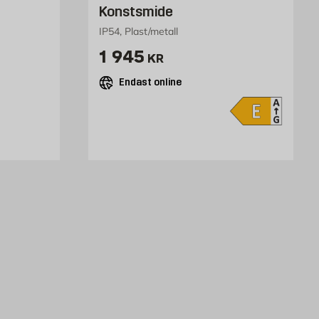
Konstsmide
IP54, Plast/metall
Pris 1945 kr
1 945
KR
Endast online