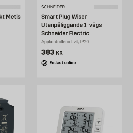
SCHNEIDER
äkt Metis
Smart Plug Wiser
Utanpåliggande 1-vägs
Schneider Electric
Appkontrollerad, vit, IP20
Pris 383 kr
383
KR
Endast online