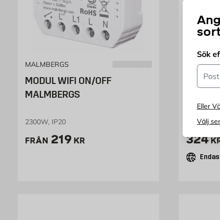
Ang
sor
Sök e
MALMBERGS
VENTUS
Postn
MODUL WIFI ON/OFF
Väders
MALMBERGS
VENTU
Eller Vä
Välj se
2300W, IP20
Vit
Pris 219 kr
Pris 
219
324
FRÅN
KR
K
Endast