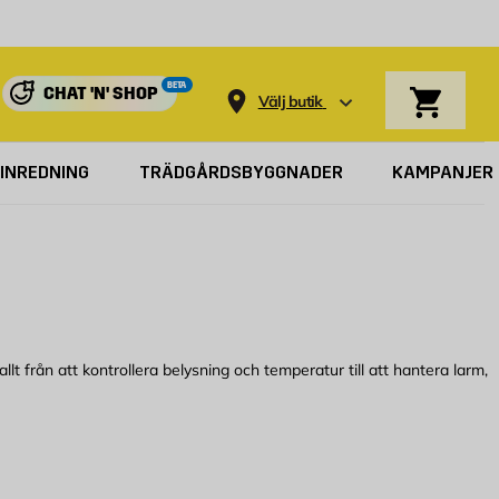
Varukorg
BETA
CHAT 'N' SHOP
Välj butik
INREDNING
TRÄDGÅRDSBYGGNADER
KAMPANJER
t från att kontrollera belysning och temperatur till att hantera larm,
eraturen baserat på närvaro i hemmet och säsong, vilket minskar