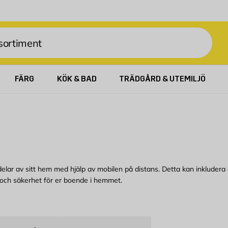
FÄRG
KÖK & BAD
TRÄDGÅRD & UTEMILJÖ
lar av sitt hem med hjälp av mobilen på distans. Detta kan inkludera all
och säkerhet för er boende i hemmet.
nergiförbrukningen. Till exempel kan en smart termostat anpassa temp