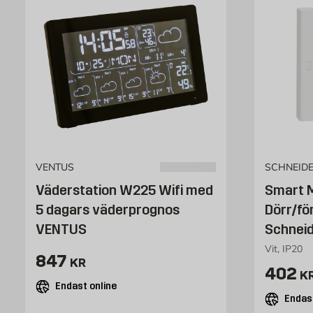
VENTUS
SCHNEID
Väderstation W225 Wifi med
Smart M
5 dagars väderprognos
Dörr/fö
VENTUS
Schneid
Vit, IP20
Pris 847 kr
847
KR
Pris 
402
K
Endast online
Endast