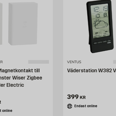
ER
VENTUS
agnetkontakt till
Väderstation W382 
nster Wiser Zigbee
er Electric
Pris 399 kr
399
KR
402 kr
R
Endast online
 online