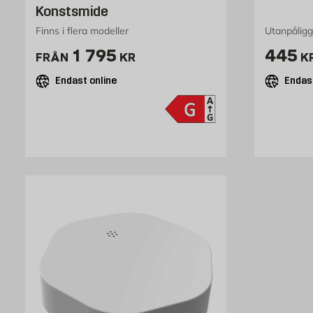
Konstsmide
Finns i flera modeller
Utanpåligg
Pris 1795 kr
Pris 
1 795
445
FRÅN
KR
K
Endast online
Endast