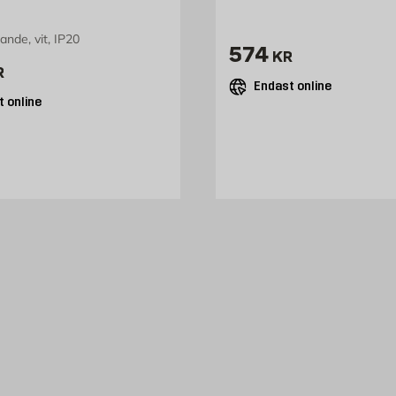
ande, vit, IP20
Pris 574 kr
574
KR
445 kr
R
Endast online
 online