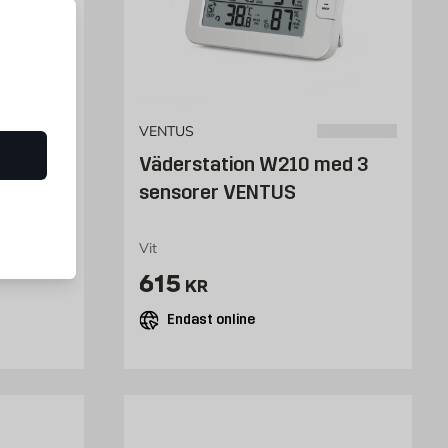
VENTUS
uck
Väderstation W210 med 3
neider
sensorer VENTUS
lerad, grå
Vit
Pris 615 kr
615
KR
Endast online