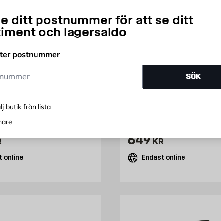
e ditt postnummer för att se ditt
timent och lagersaldo
fter postnummer
SCHNEIDER
ummer
SÖK
tation WA120
Smart Strömställarp
S
Wiser Zigbee 3.0 Sch
lj butik från lista
Electric
nare
För LED-belysning, appkontrol
324 kr
Pris 649 kr
649
R
KR
 online
Endast online