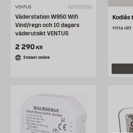
VENTUS
Väderstation W850 Wifi
Kodlås t
Vind/regn och 10 dagars
Hitta rätt
väderutsikt VENTUS
Pris 2290 kr
2 290
KR
Endast online