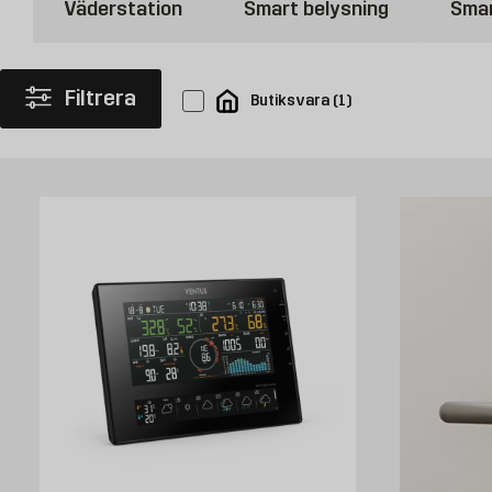
Väderstation
Smart belysning
Smar
onödig energiförbrukning och sparar pengar på elräkningen.
Köp smarta hem produkter hos Byggmax
Filtrera
Butiksvara
(
1
)
Välkommen att kolla in vårt sortiment av smarta hem produkter som du
erbjuda för att göra ditt hem smart.