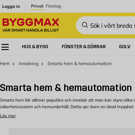
Hoppa till innehållet
Privat
Företag
Logga in
Sök
HUS & BYGG
FÖNSTER & DÖRRAR
GOLV
Hem
Inredning
Smarta hem & hemautomation
Smarta hem & hemautomation
Smarta hem blir alltmer populära och innebär att man kan styra olika de
säkerhetssystem och hemunderhåll. Detta ger även en ökad trygghet 
Läs mer
Spara el med ett smart hem
En annan fördel med smarta hem är att de kan bidra till att minska e