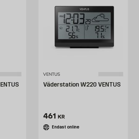
VENTUS
VENTUS
Väderstation W220 VENTUS
Pris 461 kr
461
KR
Endast online