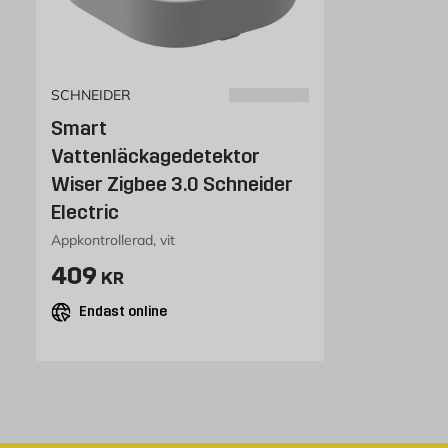
SCHNEIDER
Smart
Vattenläckagedetektor
Wiser Zigbee 3.0 Schneider
Electric
Appkontrollerad, vit
Pris 409 kr
409
KR
Endast online