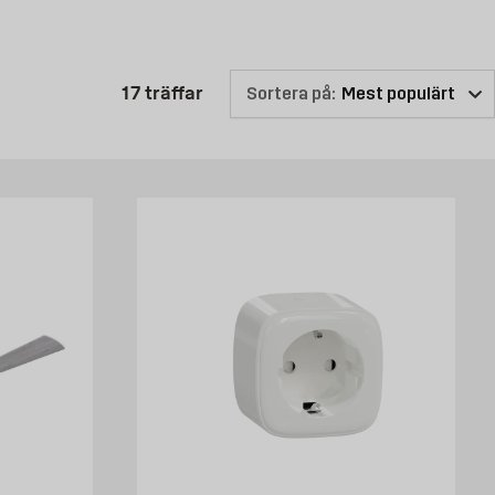
Produktlistan är uppdaterad: 17 
17
träffar
Sortera på:
k eller kolla här online för att se vilka produkter som vi kan