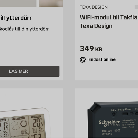
TEXA DESIGN
WIFI-modul till Takfl
ill ytterdörr
Texa Design
 kodlås till din ytterdörr
Pris 349 kr
349
KR
Endast online
LÄS MER