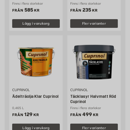
Finns i flera storlekar
Finns i flera storlekar
Pris 585 kr
Pris 235 kr
585
235
FRÅN
KR
FRÅN
KR
Lägg i varukorg
Fler varianter
CUPRINOL
CUPRINOL
Ädelträolja Klar Cuprinol
Täcklasyr Halvmatt Röd
Cuprinol
0,465 L
Finns i flera storlekar
Pris 129 kr
Pris 499 kr
129
499
FRÅN
KR
FRÅN
KR
Lägg i varukorg
Fler varianter