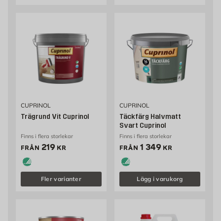
CUPRINOL
CUPRINOL
Trägrund Vit Cuprinol
Täckfärg Halvmatt
Svart Cuprinol
Finns i flera storlekar
Finns i flera storlekar
Pris 219 kr
Pris 1349 kr
219
1 349
FRÅN
KR
FRÅN
KR
Fler varianter
Lägg i varukorg