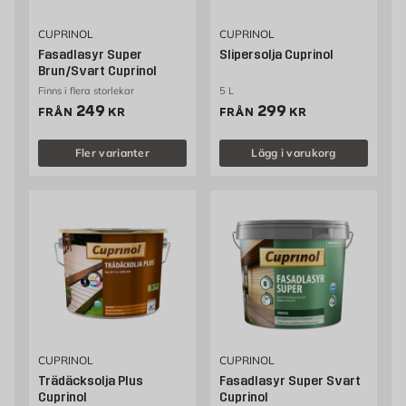
CUPRINOL
CUPRINOL
Fasadlasyr Super
Slipersolja Cuprinol
Brun/Svart Cuprinol
Finns i flera storlekar
5 L
Pris 249 kr
Pris 299 kr
249
299
FRÅN
KR
FRÅN
KR
Fler varianter
Lägg i varukorg
CUPRINOL
CUPRINOL
Trädäcksolja Plus
Fasadlasyr Super Svart
Cuprinol
Cuprinol