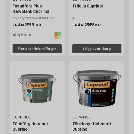
Fasadfärg Plus
Träolja Cuprinol
Halvblank Cuprinol
Kan brytas till önskad kulör
4,65 L
Pris 299 kr
Pris 289 kr
299
289
FRÅN
KR
FRÅN
KR
Välj kulör
Flera storlekar/färger
Lägg i varukorg
CUPRINOL
CUPRINOL
Täckfärg Halvmatt
Täcklasyr Halvmatt
Cuprinol
Cuprinol