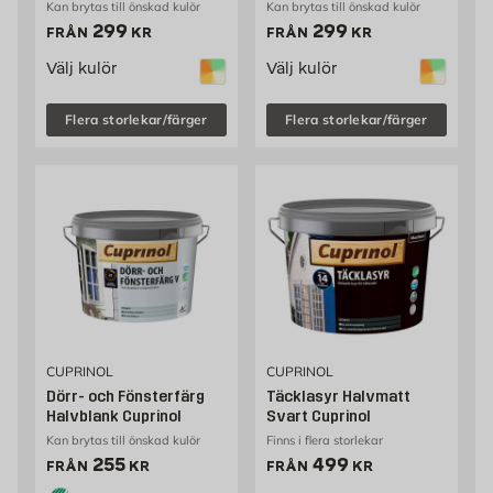
Kan brytas till önskad kulör
Kan brytas till önskad kulör
Pris 299 kr
Pris 299 kr
299
299
FRÅN
KR
FRÅN
KR
Välj kulör
Välj kulör
Flera storlekar/färger
Flera storlekar/färger
CUPRINOL
CUPRINOL
Dörr- och Fönsterfärg
Täcklasyr Halvmatt
Halvblank Cuprinol
Svart Cuprinol
Kan brytas till önskad kulör
Finns i flera storlekar
Pris 255 kr
Pris 499 kr
255
499
FRÅN
KR
FRÅN
KR