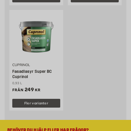
CUPRINOL
Fasadlasyr Super BC
Cuprinol
0,93 L
Pris 249 kr
249
FRÅN
KR
Fler varianter
BEHÖVER DU HJÄLP ELLER HAR FRÅGOR?