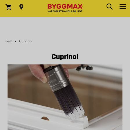
Hoppa till innehållet
Sök
Varukorg
Hem
Cuprinol
Cuprinol