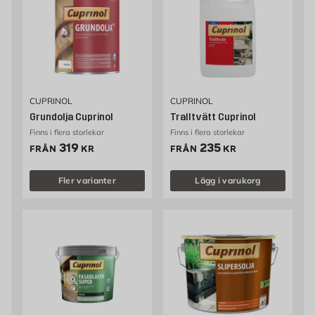
CUPRINOL
CUPRINOL
Grundolja Cuprinol
Tralltvätt Cuprinol
Finns i flera storlekar
Finns i flera storlekar
Pris 319 kr
Pris 235 kr
319
235
FRÅN
KR
FRÅN
KR
Fler varianter
Lägg i varukorg