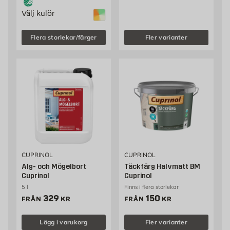
Välj kulör
Flera storlekar/färger
Fler varianter
CUPRINOL
CUPRINOL
Alg- och Mögelbort
Täckfärg Halvmatt BM
Cuprinol
Cuprinol
5 l
Finns i flera storlekar
Pris 329 kr
Pris 150 kr
329
150
FRÅN
KR
FRÅN
KR
Lägg i varukorg
Fler varianter