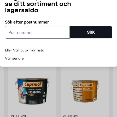
se ditt sortiment och
lagersaldo
Sök efter postnummer
Postnummer
Sortera på:
SÖK
Filtrera
Prod
19
träffar
Butiksvara
(
19
)
Eller Välj butik från lista
Välj senare
CUPRINOL
CUPRINOL