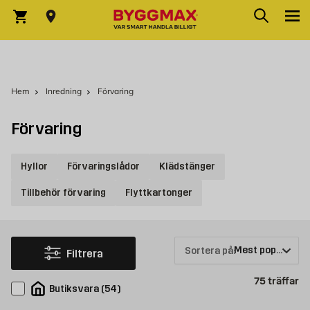
Hoppa till innehållet
Sök
Varukorg
Hem
Inredning
Förvaring
Förvaring
Hyllor
Förvaringslådor
Klädstänger
Tillbehör förvaring
Flyttkartonger
Sortera på:
Filtrera
Pr
75
träffar
Butiksvara
(
54
)