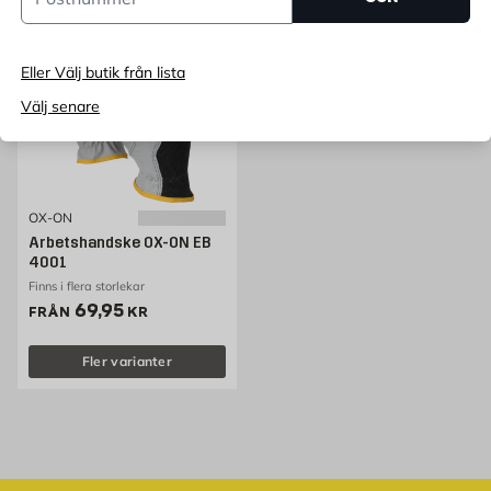
Eller Välj butik från lista
Välj senare
OX-ON
Arbetshandske OX-ON EB
4001
Finns i flera storlekar
Pris 69.95 kr
69,95
FRÅN
KR
Fler varianter