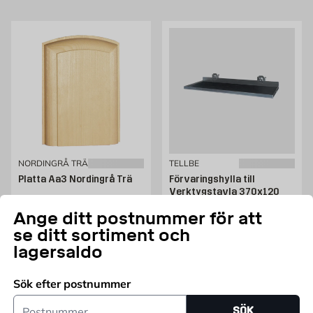
NORDINGRÅ TRÄ
TELLBE
Platta Aa3 Nordingrå Trä
Förvaringshylla till
Verktygstavla 370x120
mm Tellbe
Ange ditt postnummer för att
Obehandlad
Pris 79 kr
79
KR
se ditt sortiment och
Pris 65 kr
65
KR
Endast online
lagersaldo
Endast online
Lägg i varukorg
Lägg i varukorg
Sök efter postnummer
Postnummer
SÖK