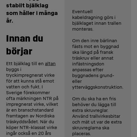
stabilt bjälklag
Eventuell
som håller i många
kabeldragning görs i
år.
bjälklaget innan trallen
monteras.
Innan du
Om den inre bärlinan
fästs mot en byggnad
börjar
ska längd på fransk
träskruv eller annat
Ett bjälklag till en
altan
infästningsdon
byggs i
anpassas efter
tryckimpregnerat virke
byggnadens grund-
för att kunna stå emot
eller
vatten och fukt. I
ytterväggskonstruktion.
Sverige förekommer
ofta märkningen NTR på
Om du ska ha en fris
impregnerat virke, vilket
behöver du lägga till
är en branschstandard
extra skruvreglar.
framtagen av Nordiska
Använd trallvirkesbitar
träskyddsrådet. När du
och mät ut var de extra
köper NTR-klassat virke
skruvreglarna ska
ingår också en 20 års
placeras.