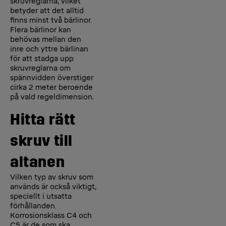
skruvreglarna, vilket
betyder att det alltid
finns minst två bärlinor.
Flera bärlinor kan
behövas mellan den
inre och yttre bärlinan
för att stadga upp
skruvreglarna om
spännvidden överstiger
cirka 2 meter beroende
på vald regeldimension.
Hitta rätt
skruv till
altanen
Vilken typ av skruv som
används är också viktigt,
speciellt i utsatta
förhållanden.
Korrosionsklass C4 och
C5 är de som ska