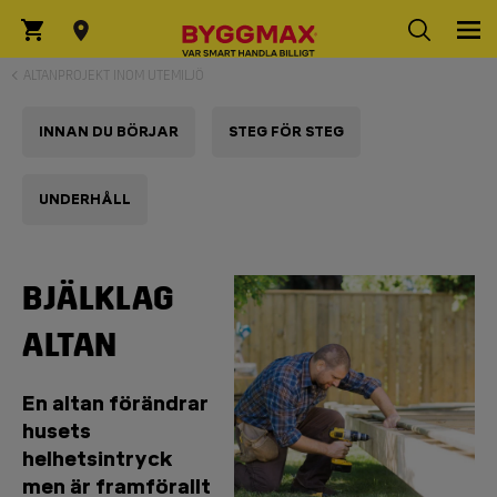
ALTANPROJEKT INOM UTEMILJÖ
INNAN DU BÖRJAR
STEG FÖR STEG
UNDERHÅLL
BJÄLKLAG
ALTAN
En altan förändrar
husets
helhetsintryck
men är framförallt