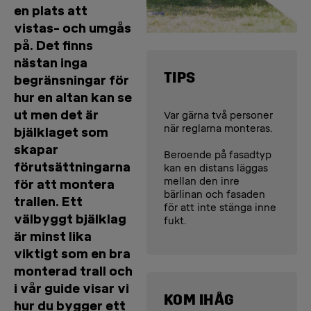
en plats att
vistas- och umgås
på. Det finns
nästan inga
TIPS
begränsningar för
hur en altan kan se
ut men det är
Var gärna två personer
när reglarna monteras.
bjälklaget som
skapar
Beroende på fasadtyp
förutsättningarna
kan en distans läggas
mellan den inre
för att montera
bärlinan och fasaden
trallen. Ett
för att inte stänga inne
välbyggt bjälklag
fukt.
är minst lika
viktigt som en bra
monterad trall och
i vår guide visar vi
KOM IHÅG
hur du bygger ett