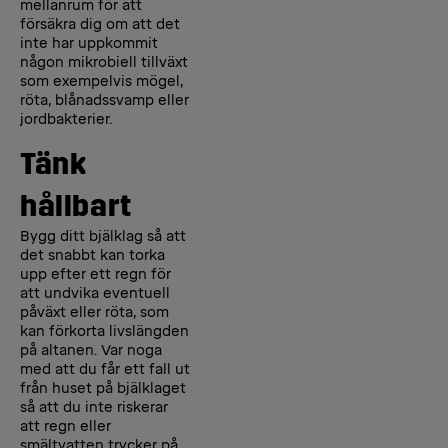
mellanrum för att
försäkra dig om att det
inte har uppkommit
någon mikrobiell tillväxt
som exempelvis mögel,
röta, blånadssvamp eller
jordbakterier.
Tänk
hållbart
Bygg ditt bjälklag så att
det snabbt kan torka
upp efter ett regn för
att undvika eventuell
påväxt eller röta, som
kan förkorta livslängden
på altanen. Var noga
med att du får ett fall ut
från huset på bjälklaget
så att du inte riskerar
att regn eller
smältvatten trycker på