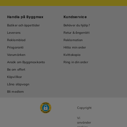
Handla på Byggmax
Kundservice
Ins
Butiker och öppettider
Behöver du hjälp?
Guid
Leverans
Retur & ångerrätt
Tips
Reklamblad
Reklamation
Insp
Om
Prisgaranti
Hitta min order
Om 
Varumärken
Kvittokopia
Inve
Ansök om Byggmaxkonto
Ring in din order
Ledi
Be om offert
Köpvillkor
Låna släpvagn
Bli medlem
Copyright
Vi
använder