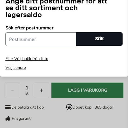
Ange ditt postnummer för att
se ditt sortiment och
lagersaldo
Välj butik
Välj butik för att se lagerstatus
Sök efter postnummer
Postnummer
SÖK
Köp online, boka leverans i kassan
Ange
postnummer
för att se lagerstatus
Eller Välj butik från lista
275,80
kr/l
Välj senare
68,95
KR
LÄGG I VARUKORG
st
Antal
Delbetala ditt köp
Öppet köp i 365 dagar
Prisgaranti