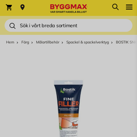
Hoppa till innehållet
Sök
Varukorg
Sök
Hem
Färg
Målartillbehör
Spackel & spackelverktyg
BOSTIK SNI