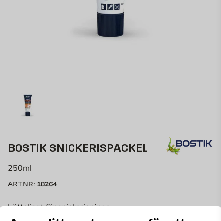
BOSTIK SNICKERISPACKEL
250ml
18264
ART.NR:
Lättslipat för snickerier inne.