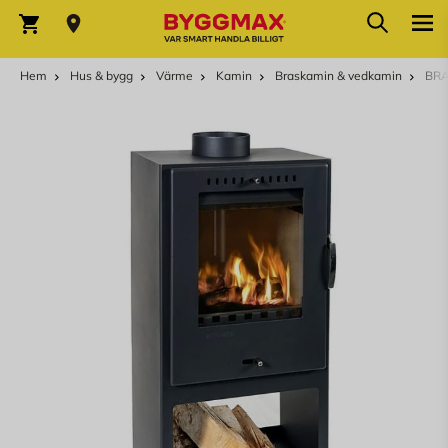
Hoppa till innehållet
Sök
Varukorg
Hem
Hus & bygg
Värme
Kamin
Braskamin & vedkamin
BRA