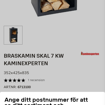
BRASKAMIN SKAL 7 KW
KAMINEXPERTEN
352x425x835
1 recension
6713100
ART.NR:
Braskamin
Skal för vedeldning till ett riktigt bra pris.
Ange ditt postnummer för att
Ytterhölje av svart stålplåt av hög kvalitet och