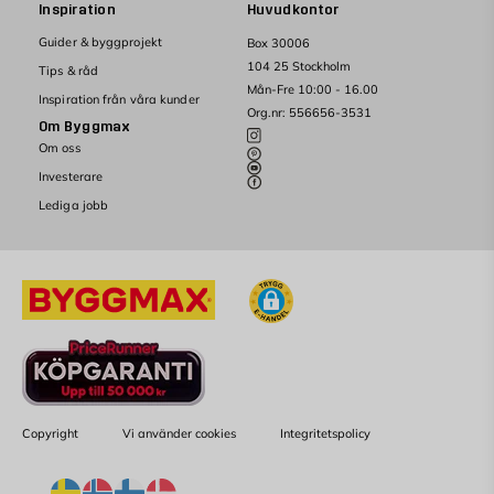
Inspiration
Huvudkontor
t
r
i
a
Guider & byggprojekt
Box 30006
o
v
104 25 Stockholm
n
h
Tips & råd
t
Mån-Fre 10:00 - 16.00
ö
Inspiration från våra kunder
i
g
Org.nr: 556656-3531
Om Byggmax
l
k
Om oss
l
v
b
a
Investerare
r
l
Lediga jobb
a
i
s
t
k
e
a
t
m
.
i
V
n
ä
e
l
n
j
S
d
k
å
a
v
Copyright
Vi använder cookies
Integritetspolicy
l
å
.
r
T
a