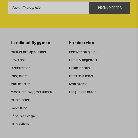
i
Prenumerera
G
PRENUMERERA
n
e
b
r
r
6 953
e
a
KR
f
s
t
k
Lägg
e
a
Handla på Byggmax
Kundservice
i
r
m
varukorg
Butiker och öppettider
Behöver du hjälp?
v
i
ä
n
Leverans
Retur & ångerrätt
r
m
Reklamblad
Reklamation
m
e
e
d
Prisgaranti
Hitta min order
s
e
Varumärken
Kvittokopia
a
t
m
t
Ansök om Byggmaxkonto
Ring in din order
t
b
Be om offert
k
r
o
a
Köpvillkor
n
r
Låna släpvagn
v
ö
Bli medlem
e
k
n
r
k
ö