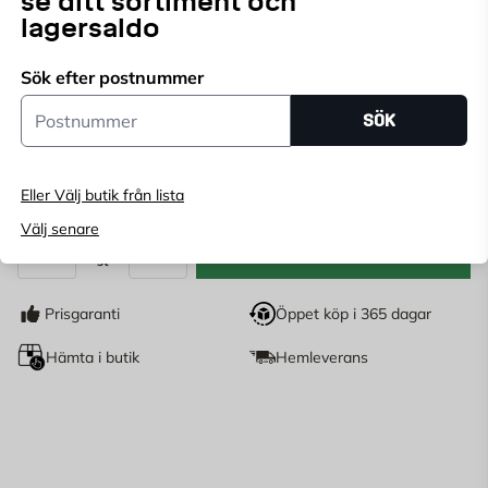
se ditt sortiment och
brännjärn i eldstaden av gjutjärn, dessutom med
Läs mer
lagersaldo
utbytbara delar i förbränningskammaren för ökad
livslängd.
Sök efter postnummer
Endast online
Postnummer
Ange
postnummer
för att se lagerstatus
SÖK
6 495
KR
Eller Välj butik från lista
Välj senare
LÄGG I VARUKORG
st
Antal
Prisgaranti
Öppet köp i 365 dagar
Hämta i butik
Hemleverans