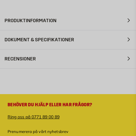
PASSANDE
PRODUKTINFORMATION
TILLBEHÖR
DOKUMENT & SPECIFIKATIONER
KAMINEXPERTEN
2
Rörpaket
RECENSIONER
komplett
paket
K
o
m
1 450
p
KR
l
e
BEHÖVER DU HJÄLP ELLER HAR FRÅGOR?
Lägg
t
i
t
varukorg
Ring oss på 0771 89 00 89
e
KAMINEXPERTEN
r
a
Stenset
Prenumerera på vårt nyhetsbrev
d
Skal