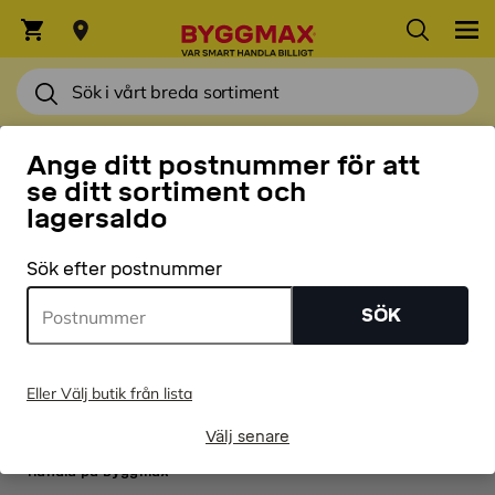
HEM
Ange ditt postnummer för att
se ditt sortiment och
BEHÖVER DU HJÄLP ELLER HAR FRÅGOR?
lagersaldo
Ring oss på 0771 89 00 89
Sök efter postnummer
Prenumerera på vårt nyhetsbrev
SÖK
PRENUMERERA
Integritetspolicy
Eller Välj butik från lista
Välj senare
Handla på Byggmax