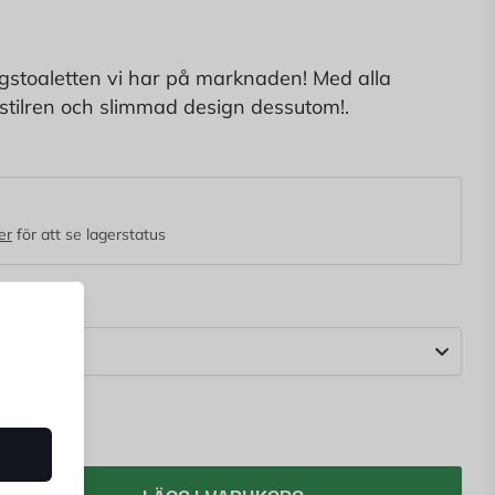
gstoaletten vi har på marknaden! Med alla
, stilren och slimmad design dessutom!.
ydd på inluften som standard, perfekt för dig som
TT året om.
er
för att se lagerstatus