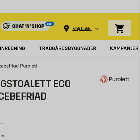
Varukorg
BETA
CHAT 'N' SHOP
Välj butik
INREDNING
TRÄDGÅRDSBYGGNADER
KAMPANJER
ebefriad Purolett
GSTOALETT ECO
ICEBEFRIAD
r
ner