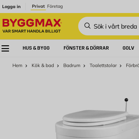
Hoppa till innehållet
Privat
Företag
Logga in
Sök
HUS & BYGG
FÖNSTER & DÖRRAR
GOLV
Hem
Kök & bad
Badrum
Toalettstolar
Förbr