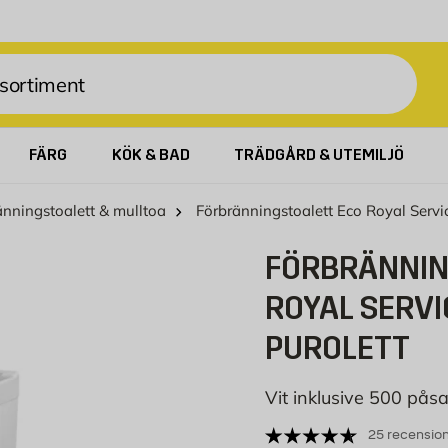
FÄRG
KÖK & BAD
TRÄDGÅRD & UTEMILJÖ
änningstoalett & mulltoa
Förbränningstoalett Eco Royal Servic
FÖRBRÄNNIN
ROYAL SERV
PUROLETT
Vit inklusive 500 påsa
25 recensio