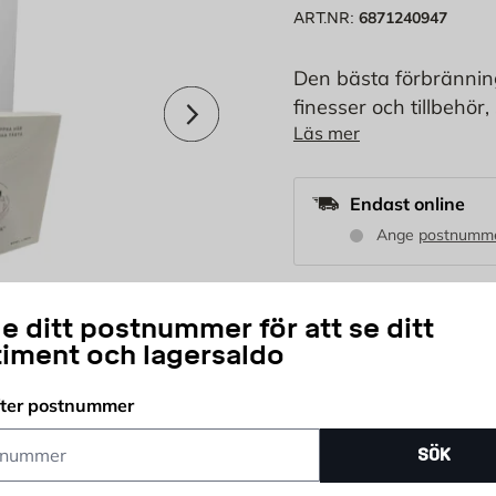
6871240947
ART.NR:
Den bästa förbrännin
Nästa
finesser och tillbehör
Läs mer
Automatiskt kallrassk
använder din PUROLE
Endast online
Ange
postnumm
Modell:
e ditt postnummer för att se ditt
timent och lagersaldo
fter postnummer
23 995
KR
ummer
SÖK