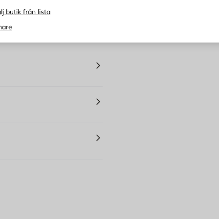
st
lj butik från lista
Antal
nare
Delbetala ditt köp