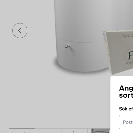
Föregående
Ang
sor
Sök e
Postn