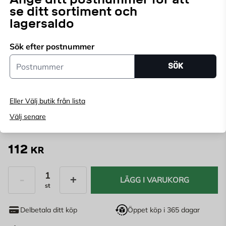
Gallerarmatur med plastsockel och ståltrådsgaller.
se ditt sortiment och
Dubbelisolerad. Armaturen är godkänd för
lagersaldo
utomhusbruk och passar lika bra på fasaden som i
Läs mer
carporten, garaget eller i källaren.
Sök efter postnummer
Endast online
Postnummer
SÖK
Ange
postnummer
för att se lagerstatus
Eller Välj butik från lista
Modell:
Välj senare
112
KR
LÄGG I VARUKORG
st
Antal
Delbetala ditt köp
Öppet köp i 365 dagar