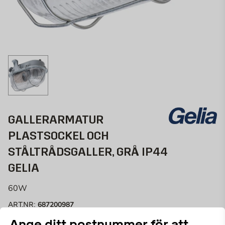
GALLERARMATUR
PLASTSOCKEL OCH
STÅLTRÅDSGALLER, GRÅ IP44
GELIA
60W
687200987
ART.NR:
Ange ditt postnummer för att