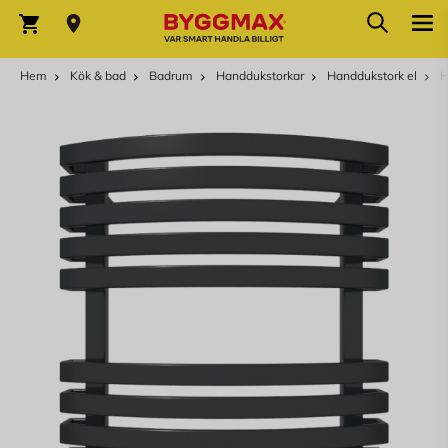
Hoppa till innehållet
Sök
Varukorg
Hem
Kök & bad
Badrum
Handdukstorkar
Handdukstork el
H