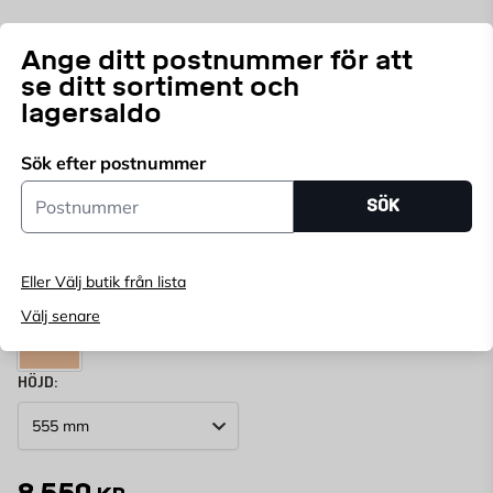
enkelt med din övriga inredning.
Endast online
Ange ditt postnummer för att
se ditt sortiment och
Ange
postnummer
för att se lagerstatus
lagersaldo
FÄRG:
SVART
Sök efter postnummer
Azurblå
Beige
Betonggrå
Brun Mahogny
Dammgrå
Lila Violett
Postnummer
SÖK
Mossgrön
Nattblå
Nötbrun
Orange
Rapsgul
Rosé
Eller Välj butik från lista
Välj senare
+
5
HÖJD:
8 550