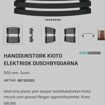
HANDDUKSTORK KIOTO
ELEKTRISK DUSCHBYGGARNA
555 mm, Svart
687155283
ART.NR:
Med sina plana ytor skapar handdukstorken Kioto
intryck som genast fångar uppmärksamhet. Kioto
välver lätt utåt och formerna harmonierar därmed
Läs mer