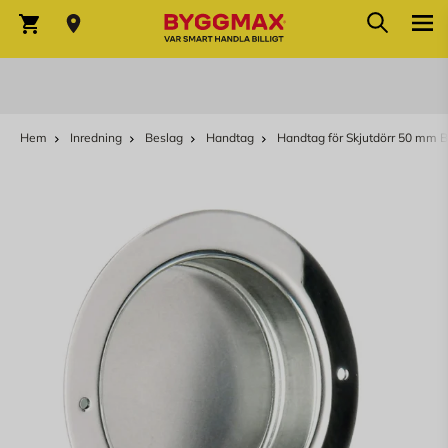
Sök
Hoppa till innehållet
Sök
Varukorg
Hem
Inredning
Beslag
Handtag
Handtag för Skjutdörr 50 mm 