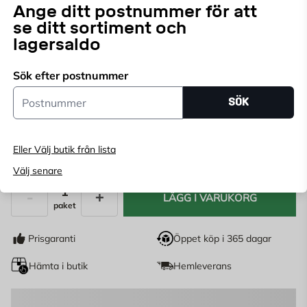
Ange ditt postnummer för att
Endast online
se ditt sortiment och
Ange
postnummer
för att se lagerstatus
lagersaldo
Sök efter postnummer
Tjocklek:
Postnummer
30 mm
50 mm
70 mm
100 mm
SÖK
389
kr/st
Eller Välj butik från lista
389
KR
/paket
Välj senare
LÄGG I VARUKORG
paket
Antal
Prisgaranti
Öppet köp i 365 dagar
Hämta i butik
Hemleverans