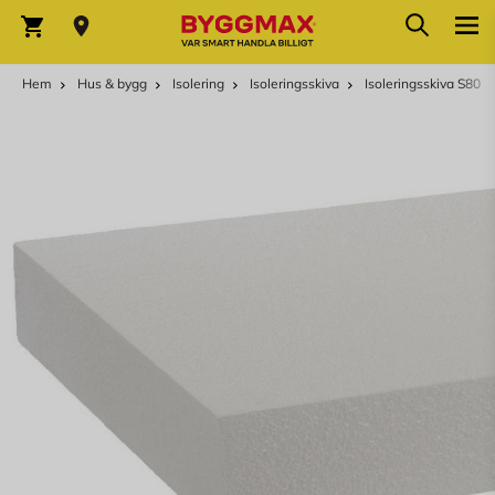
Hoppa till innehållet
Sök
Varukorg
Hem
Hus & bygg
Isolering
Isoleringsskiva
Isoleringsskiva S80