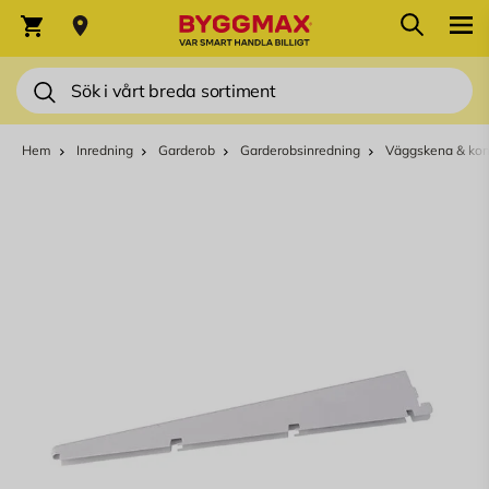
Hoppa till innehållet
Sök
Varukorg
Sök
Hem
Inredning
Garderob
Garderobsinredning
Väggskena & kon