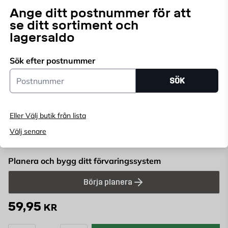
259215
ART.NR:
Ange ditt postnummer för att
se ditt sortiment och
Konsol till förvaringssystemet Wiksbo Home Range 40.
lagersaldo
Sök efter postnummer
Postnummer
Välj butik
SÖK
Välj butik för att se lagerstatus
Köp online, boka leverans i kassan
Eller Välj butik från lista
Ange
postnummer
för att se lagerstatus
Välj senare
Planera och bygg ditt förvaringssystem
Börja planera
59,95
KR