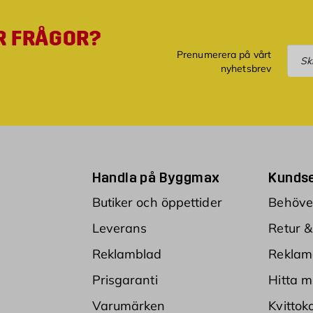
R FRÅGOR?
Pre
Prenumerera på vårt
nyhetsbrev
Handla på Byggmax
Kundse
Butiker och öppettider
Behöver
Leverans
Retur &
Reklamblad
Reklam
Prisgaranti
Hitta m
Varumärken
Kvittok