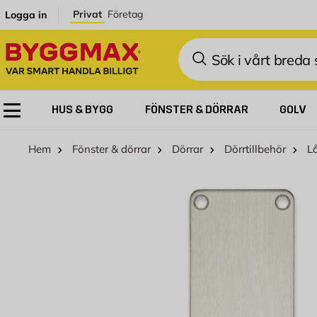
Hoppa till innehållet
Privat
Företag
Logga in
Sök
HUS & BYGG
FÖNSTER & DÖRRAR
GOLV
Hem
Fönster & dörrar
Dörrar
Dörrtillbehör
L