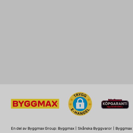
En del av Byggmax Group:
Byggmax
|
Skånska Byggvaror
|
Byggmax 