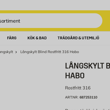
FÄRG
KÖK & BAD
TRÄDGÅRD & UTEMILJÖ
ångskylt
Långskylt Blind Rostfritt 316 Habo
LÅNGSKYLT B
HABO
Rostfritt 316
687253110
ART.NR: