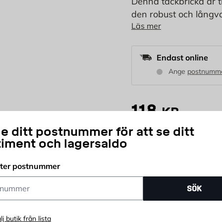
Denna täckbricka är ti
den robust och långva
Läs mer
med en tjocklek mell
med de medföljande t
Endast online
Ange
postnumm
118
KR
e ditt postnummer för att se ditt
timent och lagersaldo
st
Antal
fter postnummer
Delbetala ditt köp
ummer
SÖK
lj butik från lista