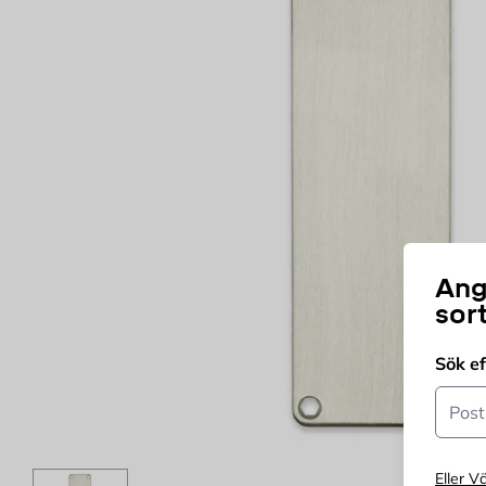
Ang
sor
Sök e
Postn
Eller Vä