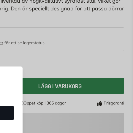
llverkad av högkvalitativt syrafast stål, vilket gör
rig. Den är speciellt designad för att passa dörrar
an 35 och 75 mm och säkerställer enkel montering
ryckeskruvarna, hylsmuttrarna och träskruvarna.
er
för att se lagerstatus
LÄGG I VARUKORG
Öppet köp i 365 dagar
Prisgaranti