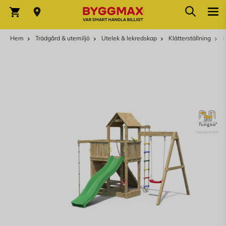
Hoppa till innehållet
Sök
Varukorg
Hem
Trädgård & utemiljö
Utelek & lekredskap
Klätterställning
L