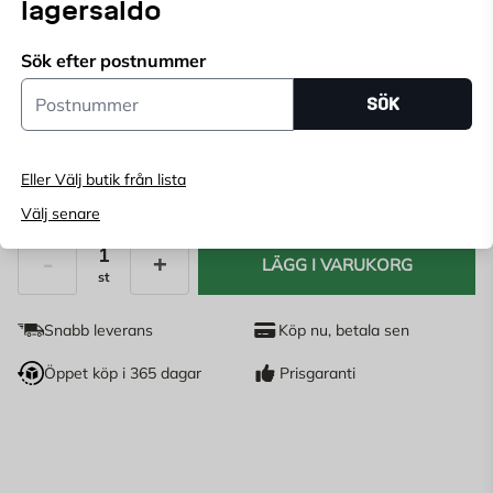
HORTUS odlingstunnel till odlingskrageOdlingstunneln
lagersaldo
används bl. a.
Sök efter postnummer
Postnummer
Endast online
SÖK
Ange
postnummer
för att se lagerstatus
Eller Välj butik från lista
189
KR
Välj senare
LÄGG I VARUKORG
st
Antal
Snabb leverans
Köp nu, betala sen
Öppet köp i 365 dagar
Prisgaranti