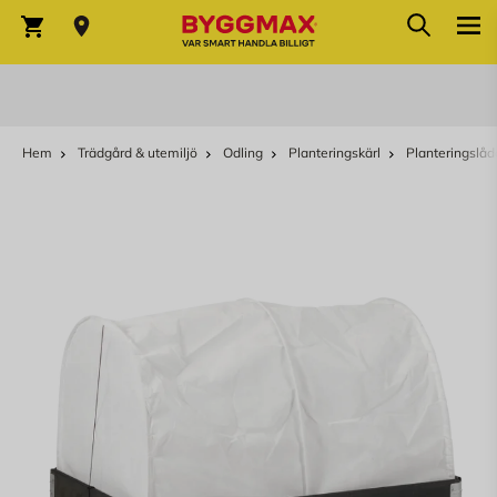
Sök
Hoppa till innehållet
Sök
Varukorg
Hem
Trädgård & utemiljö
Odling
Planteringskärl
Planteringslå