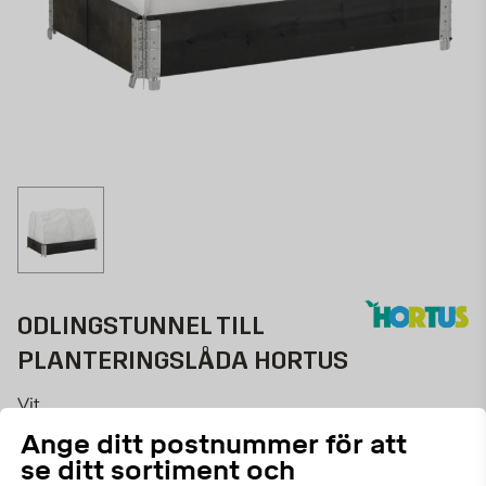
ODLINGSTUNNEL TILL
PLANTERINGSLÅDA HORTUS
Vit
Ange ditt postnummer för att
687273137
ART.NR:
se ditt sortiment och