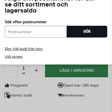
se ditt sortiment och
lagersaldo
Välj butik
Välj butik för att se lagerstatus
Sök efter postnummer
Postnummer
SÖK
Köp online, boka leverans i kassan
Ange
postnummer
för att se lagerstatus
Eller Välj butik från lista
549
KR
Välj senare
LÄGG I VARUKORG
st
Antal
Prisgaranti
Öppet köp i 365 dagar
Hämta i butik
Hemleverans