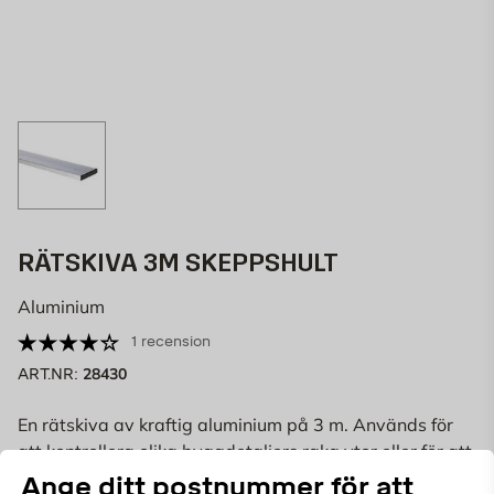
RÄTSKIVA 3M SKEPPSHULT
Aluminium
1 recension
28430
ART.NR:
En rätskiva av kraftig aluminium på 3 m. Används för
att kontrollera olika byggdetaljers raka ytor eller för att
rita ut raka linjer.
Läs mer
Ange ditt postnummer för att