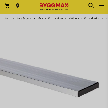
Hoppa till innehållet
Sök
Varukorg
Hem
Hus & bygg
Verktyg & maskiner
Mätverktyg & markering
V