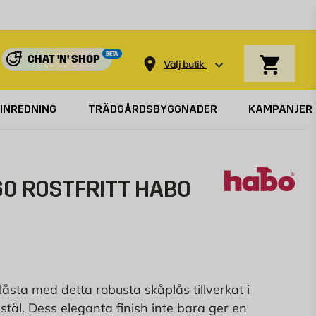
Varukorg
BETA
CHAT 'N' SHOP
Välj butik
INREDNING
TRÄDGÅRDSBYGGNADER
KAMPANJER
60 ROSTFRITT HABO
låsta med detta robusta skåplås tillverkat i
t stål. Dess eleganta finish inte bara ger en