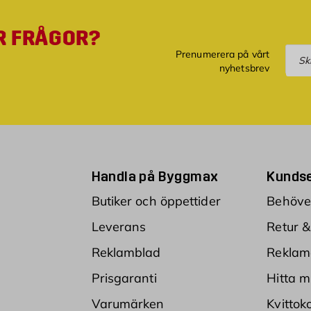
R FRÅGOR?
Pre
Prenumerera på vårt
nyhetsbrev
Handla på Byggmax
Kundse
Butiker och öppettider
Behöver
Leverans
Retur &
Reklamblad
Reklam
Prisgaranti
Hitta m
Varumärken
Kvittok