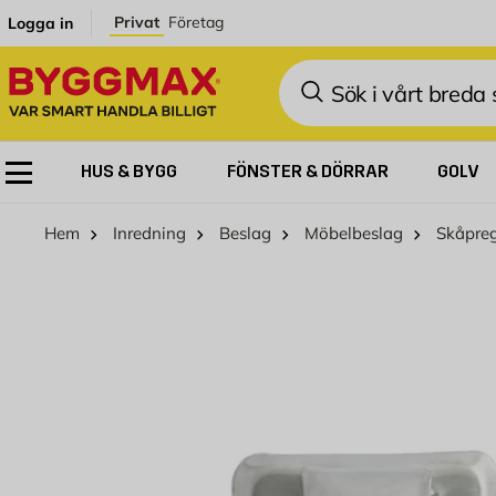
Hoppa till innehållet
Privat
Företag
Logga in
Sök
HUS & BYGG
FÖNSTER & DÖRRAR
GOLV
Hem
Inredning
Beslag
Möbelbeslag
Skåpreg