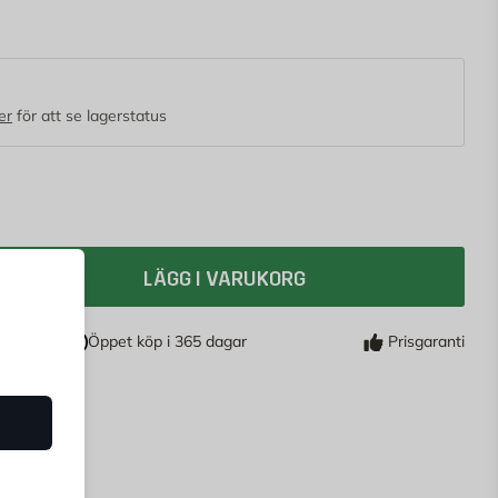
bjuder också extra skydd mot korrosion.
er
för att se lagerstatus
LÄGG I VARUKORG
Öppet köp i 365 dagar
Prisgaranti