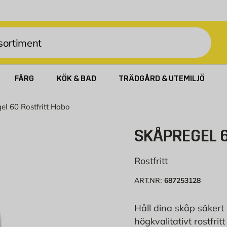
FÄRG
KÖK & BAD
TRÄDGÅRD & UTEMILJÖ
el 60 Rostfritt Habo
SKÅPREGEL 
Rostfritt
687253128
ART.NR:
Håll dina skåp säkert 
högkvalitativt rostfrit