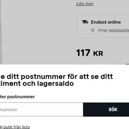
Läs mer
attraktiv look utan er
Endast online
Ange
postnumm
117
KR
st
e ditt postnummer för att se ditt
Antal
timent och lagersaldo
Delbetala ditt köp
fter postnummer
ummer
SÖK
lj butik från lista