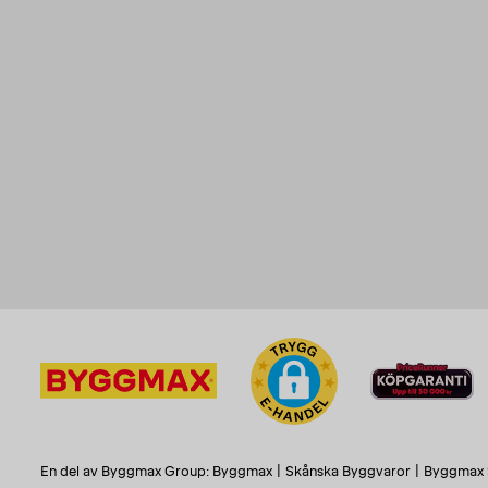
En del av Byggmax Group:
Byggmax
|
Skånska Byggvaror
|
Byggmax 