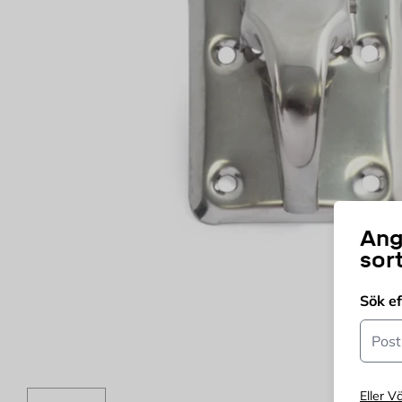
Ang
sor
Sök e
Postn
Eller Vä