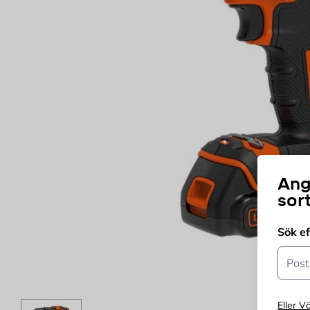
Ang
sor
Sök e
Postn
Eller Vä