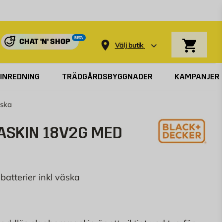
Varukorg
BETA
CHAT 'N' SHOP
Välj butik
INREDNING
TRÄDGÅRDSBYGGNADER
KAMPANJER
ska
SKIN 18V2G MED
 batterier inkl väska