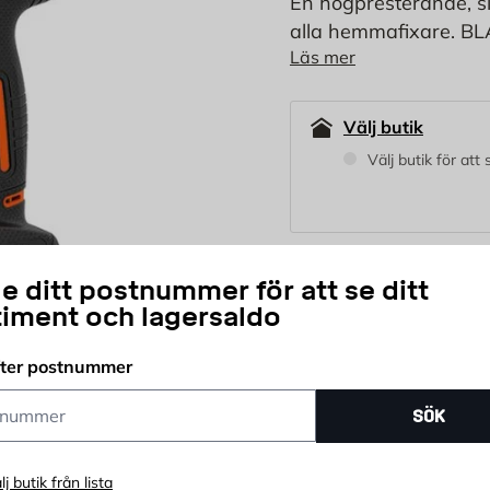
En högpresterande, sl
alla hemmafixare. BL
Läs mer
kraften, hastigheten o
trä, metall och plast,
Välj butik
Välj butik för att
1 495
e ditt postnummer för att se ditt
KR
timent och lagersaldo
fter postnummer
st
Antal
ummer
SÖK
Prisgaranti
Öpp
lj butik från lista