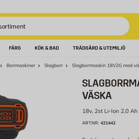
FÄRG
KÖK & BAD
TRÄDGÅRD & UTEMILJÖ
Borrmaskiner
Slagborr
Slagborrmaskin 18V2G med vä
SLAGBORRMA
VÄSKA
18v, 2st Li-Ion 2,0 Ah
421442
ART.NR: