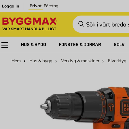
Hoppa till innehållet
Privat
Företag
Logga in
Sök
HUS & BYGG
FÖNSTER & DÖRRAR
GOLV
Hem
Hus & bygg
Verktyg & maskiner
Elverktyg