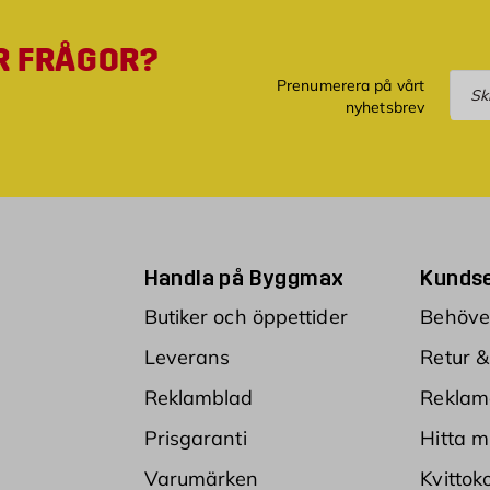
R FRÅGOR?
Pre
Prenumerera på vårt
nyhetsbrev
Handla på Byggmax
Kundse
Butiker och öppettider
Behöver
Leverans
Retur &
Reklamblad
Reklam
Prisgaranti
Hitta m
Varumärken
Kvittok