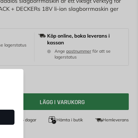
addlös slagborrmaskin är ett viktigt verktyg för
ACK + DECKERs 18V li-ion slagborrmaskin ger
ch driftstiden du behöver för all typ av borrning i
Köp online, boka leverans i
kassan
 se lagerstatus
Ange
postnummer
för att se
lagerstatus
LÄGG I VARUKORG
et köp i 365 dagar
Hämta i butik
Hemleverans