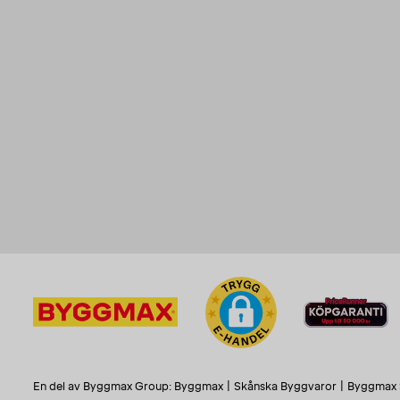
En del av Byggmax Group:
Byggmax
|
Skånska Byggvaror
|
Byggmax 