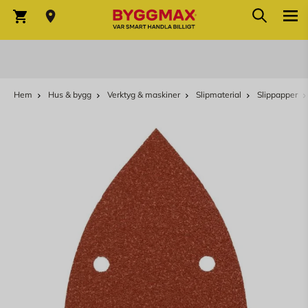
Sök
Hoppa till innehållet
Sök
Varukorg
Hem
Hus & bygg
Verktyg & maskiner
Slipmaterial
Slippapper