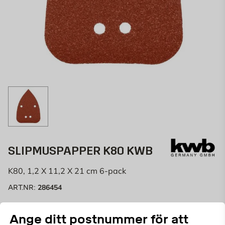
SLIPMUSPAPPER K80 KWB
K80, 1,2 X 11,2 X 21 cm 6-pack
286454
ART.NR:
Slippapper till deltaslip K80 – 96 x 136 mm 5 st
Ange ditt postnummer för att