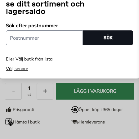
se ditt sortiment och
lagersaldo
Välj butik
Sök efter postnummer
Välj butik för att se lagerstatus
Postnummer
SÖK
Köp online, boka leverans i kassan
Ange
postnummer
för att se lagerstatus
Eller Välj butik från lista
Välj senare
59,95
KR
LÄGG I VARUKORG
st
Antal
Prisgaranti
Öppet köp i 365 dagar
Hämta i butik
Hemleverans