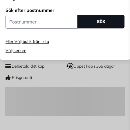
Endast online
Sök efter postnummer
Ange
postnummer
för att se lagerstatus
Postnummer
SÖK
53
KR
Eller Välj butik från lista
LÄGG I VARUKORG
Välj senare
st
Antal
Delbetala ditt köp
Öppet köp i 365 dagar
Prisgaranti