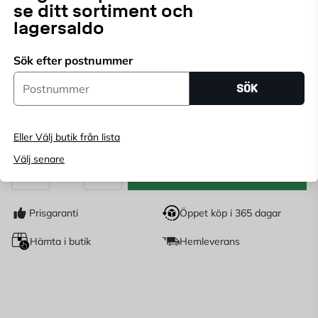
Stege
med många användningsområden.
se ditt sortiment och
lagersaldo
Sök efter postnummer
Endast online
Postnummer
Ange
postnummer
för att se lagerstatus
SÖK
3 179
KR
Eller Välj butik från lista
Välj senare
LÄGG I VARUKORG
st
Antal
Prisgaranti
Öppet köp i 365 dagar
Hämta i butik
Hemleverans