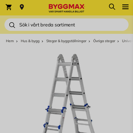
Hoppa till innehållet
Sök
Varukorg
Sök
Hem
Hus & bygg
Stegar & byggställningar
Övriga stegar
Univer