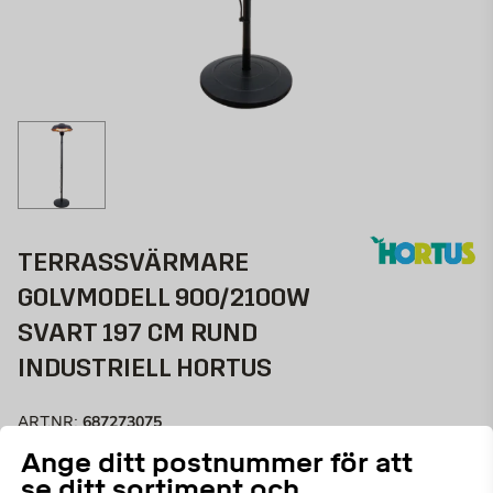
TERRASSVÄRMARE
GOLVMODELL 900/2100W
SVART 197 CM RUND
INDUSTRIELL HORTUS
687273075
ART.NR:
Ange ditt postnummer för att
Vacker och minimalistisk, infraröd terrassvärmare från
se ditt sortiment och