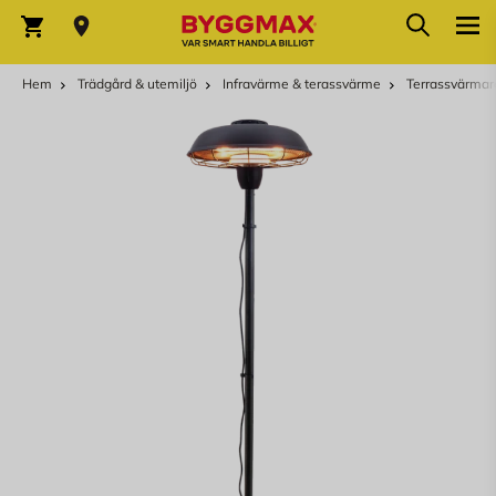
Hoppa till innehållet
Sök
Varukorg
Hem
Trädgård & utemiljö
Infravärme & terassvärme
Terrassvärmar