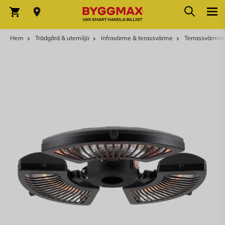
Hoppa till innehållet
Sök
Varukorg
Hem
Trädgård & utemiljö
Infravärme & terassvärme
Terrassvärmar