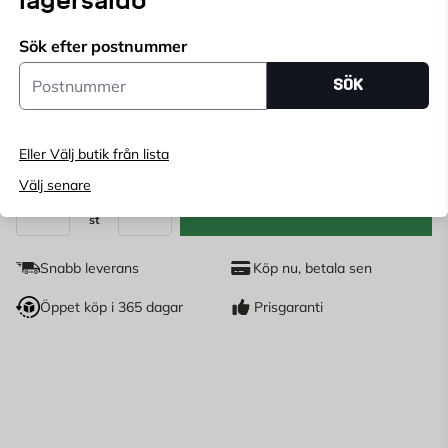
lagersaldo
slås på individuellt (800/1600/2400 watt).
Sök efter postnummer
Endast online
Postnummer
Ange
postnummer
för att se lagerstatus
SÖK
1 783
KR
Eller Välj butik från lista
Välj senare
LÄGG I VARUKORG
st
Antal
Snabb leverans
Köp nu, betala sen
Öppet köp i 365 dagar
Prisgaranti