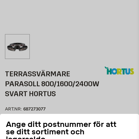
TERRASSVÄRMARE
PARASOLL 800/1600/2400W
SVART HORTUS
687273077
ART.NR:
Ange ditt postnummer för att
Modell för placering under ett
parasoll
eller på ett
se ditt sortiment och
stativ. Denna HORTUS parasoll-terrassvärmare har 3
separata värmare med infraröda carbonrör som kan
Läs mer