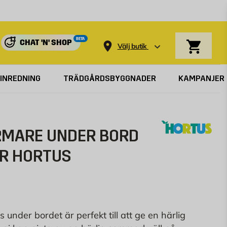
Varukorg
BETA
CHAT 'N' SHOP
Välj butik
INREDNING
TRÄDGÅRDSBYGGNADER
KAMPANJER
MARE UNDER BORD
ER HORTUS
under bordet är perfekt till att ge en härlig