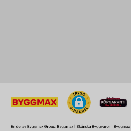
En del av Byggmax Group:
Byggmax
|
Skånska Byggvaror
|
Byggmax 