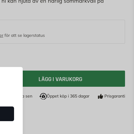
t ni kan njuta av en härlig sommarkväll på
 ben. Denna HORTUS terrassvärmare under
värmen 360 grader med ett infrarött Golden Tube-
er
för att se lagerstatus
LÄGG I VARUKORG
öp nu, betala sen
Öppet köp i 365 dagar
Prisgaranti