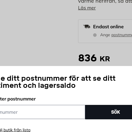
värme nerifrån, så at
Läs mer
terrassen med varma
bord-modell sprider 
rör.
Endast online
Ange
postnumm
836
KR
e ditt postnummer för att se ditt
st
timent och lagersaldo
Antal
Snabb leverans
K
fter postnummer
ummer
SÖK
lj butik från lista