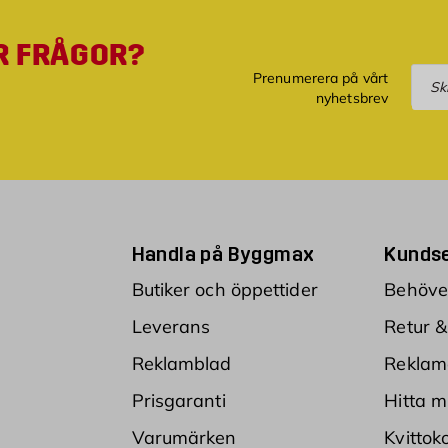
R FRÅGOR?
Pre
Prenumerera på vårt
nyhetsbrev
Handla på Byggmax
Kundse
Butiker och öppettider
Behöver
Leverans
Retur &
Reklamblad
Reklam
Prisgaranti
Hitta m
Varumärken
Kvittok