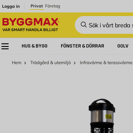
Hoppa till innehållet
Privat
Företag
Logga in
Sök
HUS & BYGG
FÖNSTER & DÖRRAR
GOLV
Hem
Trädgård & utemiljö
Infravärme & terassvärme