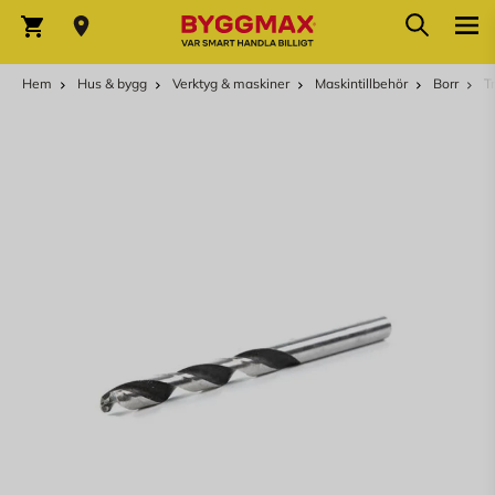
Hoppa till innehållet
Sök
Varukorg
Hem
Hus & bygg
Verktyg & maskiner
Maskintillbehör
Borr
T