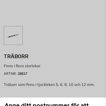
TRÄBORR
Finns i flera storlekar
28817
ART.NR:
Träborr som finns i tjockleken 5, 6, 8, 10 och 12 mm.
Ange ditt postnummer för att
Välj butik