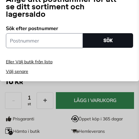
se ditt sortiment och
Välj butik för att se lagerstatus
lagersaldo
Köp online, boka leverans i kassan
Sök efter postnummer
Ange
postnummer
för att se lagerstatus
Postnummer
SÖK
Diameter:
Eller Välj butik från lista
5 mm
6 mm
8 mm
10 mm
12 mm
Välj senare
10
KR
LÄGG I VARUKORG
st
Antal
Prisgaranti
Öppet köp i 365 dagar
Hämta i butik
Hemleverans