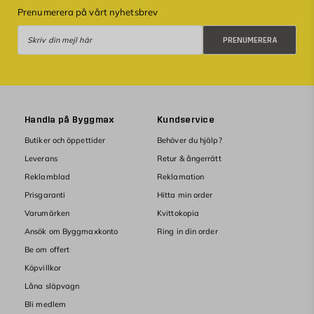
Prenumerera på vårt nyhetsbrev
Prenumerera
PRENUMERERA
Handla på Byggmax
Kundservice
Butiker och öppettider
Behöver du hjälp?
Leverans
Retur & ångerrätt
Reklamblad
Reklamation
Prisgaranti
Hitta min order
Varumärken
Kvittokopia
Ansök om Byggmaxkonto
Ring in din order
Be om offert
Köpvillkor
Låna släpvagn
Bli medlem