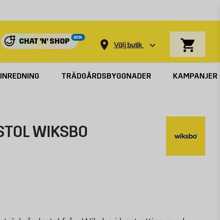
Varukorg
BETA
CHAT 'N' SHOP
Välj butik
INREDNING
TRÄDGÅRDSBYGGNADER
KAMPANJER
TOL WIKSBO