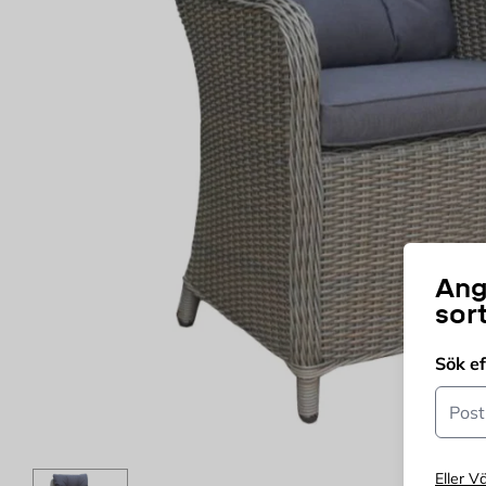
Ang
sor
Sök e
Postn
Eller Vä