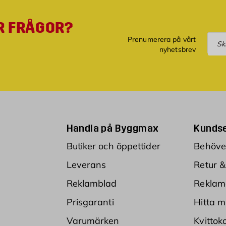
R FRÅGOR?
Pre
Prenumerera på vårt
nyhetsbrev
Handla på Byggmax
Kundse
Butiker och öppettider
Behöver
Leverans
Retur &
Reklamblad
Reklam
Prisgaranti
Hitta m
Varumärken
Kvittok