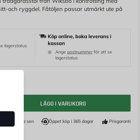
 trädgårdsstol från Wiksbo i kontrotting med
sitt-och ryggdel. Fåtöljen passar utmärkt ute på
 verandan eller i trädgården.
Köp online, boka leverans i
kassan
 se lagerstatus
Ange
postnummer
för att se
lagerstatus
LÄGG I VARUKORG
öp nu, betala sen
Öppet köp i 365 dagar
Prisgaranti