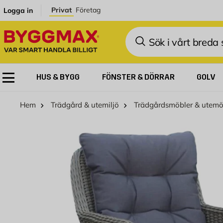
Hoppa till innehållet
Privat
Företag
Logga in
Sök
HUS & BYGG
FÖNSTER & DÖRRAR
GOLV
Hem
Trädgård & utemiljö
Trädgårdsmöbler & utemö