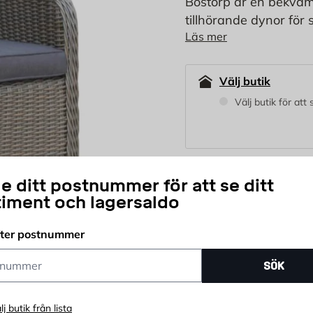
Bostorp är en bekväm
tillhörande dynor för 
Läs mer
balkongen, terrassen,
Välj butik
Välj butik för att
1 899
e ditt postnummer för att se ditt
KR
timent och lagersaldo
fter postnummer
st
Antal
ummer
SÖK
Snabb leverans
K
lj butik från lista