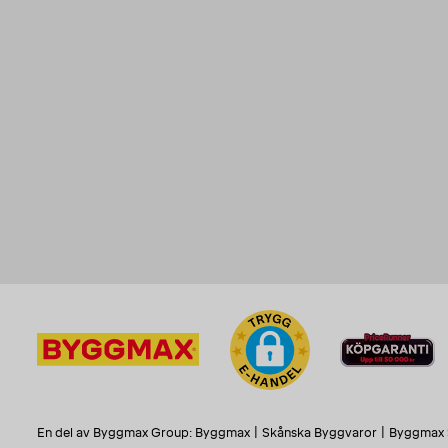
En del av Byggmax Group:
Byggmax
|
Skånska Byggvaror
|
Byggmax 